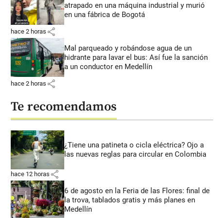
atrapado en una máquina industrial y murió
en una fábrica de Bogotá
share
hace 2 horas
Mal parqueado y robándose agua de un
hidrante para lavar el bus: Así fue la sanción
a un conductor en Medellín
share
hace 2 horas
Te recomendamos
¿Tiene una patineta o cicla eléctrica? Ojo a
las nuevas reglas para circular en Colombia
share
hace 12 horas
6 de agosto en la Feria de las Flores: final de
la trova, tablados gratis y más planes en
Medellín