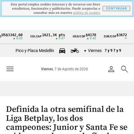
Este portal emplea cookies internas y de terceros con fines
estadísticos, funcionales y publicitarios. Puede aceptarlas o
CONTINUAR
consultar más en nuestra
politica de cookies
342,60
1621,34 pts
$4178
$3672
COLCAP
USD/COP
EUR/COP
DESEM
Cintillo
▲ 8.20
▲ 0.67
▲ 0.42
—
de
Pico y Placa Medellín
Viernes
7 y 9
7 y 9
indicadores
económicos
menu
person
search
Viernes
, 7 de Agosto de 2026
Colombia
Definida la otra semifinal de la
Liga Betplay, los dos
campeones: Junior y Santa Fe se