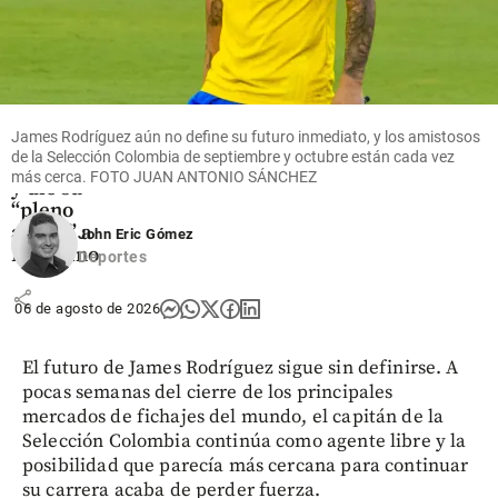
Fútbol
La FIFA
intenta
superar
su crisis
James Rodríguez aún no define su futuro inmediato, y los amistosos
con
de la Selección Colombia de septiembre y octubre están cada vez
disculpas
más cerca. FOTO JUAN ANTONIO SÁNCHEZ
y dio su
“pleno
apoyo” a
John Eric Gómez
Infantino
Deportes
share
06 de agosto de 2026
El futuro de James Rodríguez sigue sin definirse. A
pocas semanas del cierre de los principales
mercados de fichajes del mundo, el capitán de la
Selección Colombia continúa como agente libre y la
posibilidad que parecía más cercana para continuar
su carrera acaba de perder fuerza.