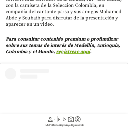
con la camiseta de la Selección Colombia, en
compañía del cantante paisa y sus amigos Mohamed
Abde y Souhaib para disfrutar de la presentación y
aparecer en un video.
Para consultar contenido premium o profundizar
sobre sus temas de interés de Medellín, Antioquia,
Colombia y el Mundo,
regístrese aquí
.
person
graphic_eq
play_arrow
photo_camera
account_circle
Mi Perfil
Pódcast
Reportajes gráficos
Videos
Suscríbete