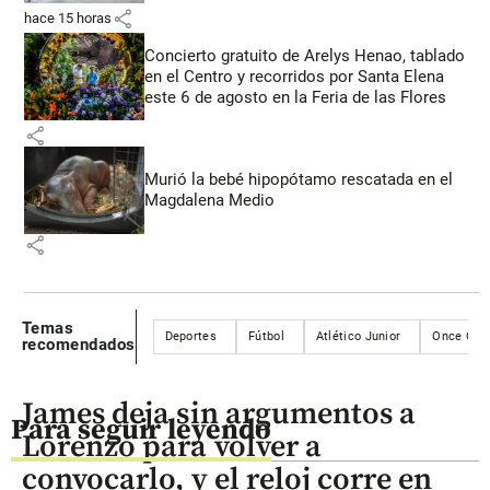
share
hace 15 horas
Concierto gratuito de Arelys Henao, tablado
en el Centro y recorridos por Santa Elena
este 6 de agosto en la Feria de las Flores
share
Murió la bebé hipopótamo rescatada en el
Magdalena Medio
share
Temas
Deportes
Fútbol
Atlético Junior
Once Cal
recomendados
James deja sin argumentos a
Para seguir leyendo
Lorenzo para volver a
convocarlo, y el reloj corre en