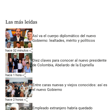
Las más leídas
Así va el cuerpo diplomático del nuevo
Gobierno: lealtades, mérito y políticos
share
hace 32 minutos
Diez claves para conocer al nuevo presidente
de Colombia, Abelardo de la Espriella
share
hace 1 hora
Entre caras nuevas y viejos conocidos: así es
el nuevo Gobierno
share
hace 2 horas
Empleado extranjero habría quedado