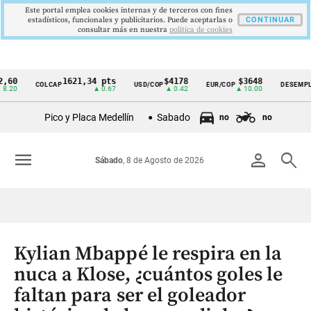
Este portal emplea cookies internas y de terceros con fines
estadísticos, funcionales y publicitarios. Puede aceptarlas o
CONTINUAR
consultar más en nuestra
politica de cookies
1621,34 pts
$4178
$3648
9,
COLCAP
USD/COP
EUR/COP
DESEMPLEO
Cintillo
▲ 0.67
▲ 0.42
▲ 10.00
▼ 0
de
Pico y Placa Medellín
Sabado
no
no
indicadores
económicos
menu
person
search
Sábado
, 8 de Agosto de 2026
Colombia
Kylian Mbappé le respira en la
nuca a Klose, ¿cuántos goles le
faltan para ser el goleador