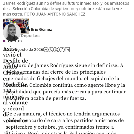
James Rodríguez aún no define su futuro inmediato, y los amistosos
share
de la Selección Colombia de septiembre y octubre están cada vez
más cerca. FOTO JUAN ANTONIO SÁNCHEZ
John Eric Gómez
Deportes
Cultura
Así se
06 de agosto de 2026
vivió el
Desfile de
El futuro de James Rodríguez sigue sin definirse. A
Autos
pocas semanas del cierre de los principales
Clásicos
en
mercados de fichajes del mundo, el capitán de la
Medellín:
Selección Colombia continúa como agente libre y la
140
posibilidad que parecía más cercana para continuar
mujeres
su carrera acaba de perder fuerza.
al volante
y récord
De esa manera, el técnico no tendría argumentos
de
vehículos
para convocarlo de cara a los partidos amistosos de
septiembre y octubre, ya confirmados frente a
share
México y Perú, mientras la Federación continúa