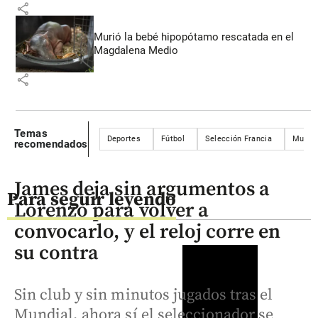
share
Murió la bebé hipopótamo rescatada en el
Magdalena Medio
share
Temas
Deportes
Fútbol
Selección Francia
Mundia
recomendados
James deja sin argumentos a
Para seguir leyendo
Lorenzo para volver a
convocarlo, y el reloj corre en
su contra
Sin club y sin minutos jugados tras el
Mundial, ahora sí el seleccionador se