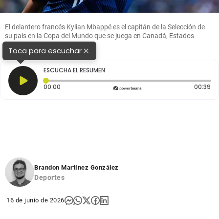
El delantero francés Kylian Mbappé es el capitán de la Selección de
su país en la Copa del Mundo que se juega en Canadá, Estados
Unidos y México. Foto: Getty
×
Toca para escuchar
ESCUCHA EL RESUMEN
Tiempo transcurrido: 0 segundos
Du
00:00
00:39
Brandon Martínez González
Deportes
16 de junio de 2026