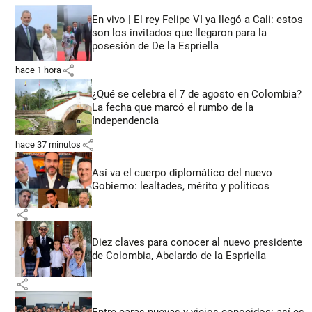
En vivo | El rey Felipe VI ya llegó a Cali: estos
son los invitados que llegaron para la
posesión de De la Espriella
share
hace 1 hora
¿Qué se celebra el 7 de agosto en Colombia?
La fecha que marcó el rumbo de la
Independencia
share
hace 37 minutos
Así va el cuerpo diplomático del nuevo
Gobierno: lealtades, mérito y políticos
share
Diez claves para conocer al nuevo presidente
de Colombia, Abelardo de la Espriella
share
Entre caras nuevas y viejos conocidos: así es