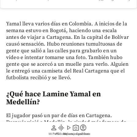
Yamal lleva varios días en Colombia. A inicios de la
semana estuvo en Bogotá, haciendo una escala
antes de viajar a Cartagena. En la capital de Bolívar
causó sensación. Hubo reuniones tumultuosas de
gente que salió a las calles para grabarlo en un
video e intentar tomarse una foto. También hubo
gente que se acercó a un muelle para verlo. Alguien
le entregó una camiseta del Real Cartagena que el
futbolista recibió y se llevó.
¿Qué hace Lamine Yamal en
Medellín?
El jugador pasó un par de días en Cartagena.
Después viajó a Medellín, la ciudad más famosa de
person
graphic_eq
play_arrow
photo_camera
account_circle
Colombia en el mundo entero porque la referencia
Mi Perfil
Pódcast
Reportajes gráficos
Videos
Suscríbete
mil y una vez en canciones de reguetón, para