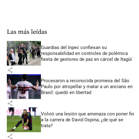
Las más leídas
Guardias del Inpec confiesan su
responsabilidad en controles de polémica
fiesta de gestores de paz en cárcel de Itagüí
share
Procesaron a reconocida promesa del São
Paulo por atropellar y matar a un anciano en
Brasil: quedó en libertad
share
Volvió una lesión que amenaza con poner fin
a la carrera de David Ospina, ¿de qué se
trata?
share