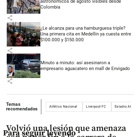
astronómicos de agosto visibles desde
Colombia
share
¿Le alcanza para una hamburguesa triple?
Una primera cita en Medellín ya cuesta entre
$100.000 y $150.000
share
Minuto a minuto: así asesinaron a
empresario aguacatero en mall de Envigado
share
Temas
Atlético Nacional
Liverpool FC
Estadio Atana
recomendados
Volvió una lesión que amenaza
Para seguir leyendo