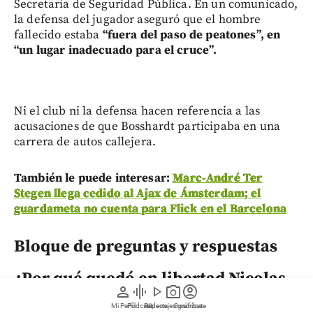
Secretaría de Seguridad Pública. En un comunicado,
la defensa del jugador aseguró que el hombre
fallecido estaba
“fuera del paso de peatones”, en
“un lugar inadecuado para el cruce”.
Ni el club ni la defensa hacen referencia a las
acusaciones de que Bosshardt participaba en una
carrera de autos callejera.
También le puede interesar:
Marc-André Ter
Stegen llega cedido al Ajax de Ámsterdam; el
guardameta no cuenta para Flick en el Barcelona
Bloque de preguntas y respuestas
¿Por qué quedó en libertad Nicolas
person
graphic_eq
play_arrow
photo_camera
account_circle
Bosshardt si hubo un fallecido?
Mi Perfil
Pódcast
Reportajes gráficos
Videos
Suscríbete