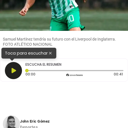
Samuel Martínez tendría su futuro con el Liverpool de Inglaterra.
FOTO ATLÉTICO NACIONAL
×
Toca para escuchar
ESCUCHA EL RESUMEN
Tiempo transcurrido: 0 segundos
Du
00:00
00:41
John Eric Gómez
Deportes