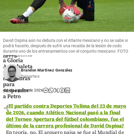
Colombia
Para el 2 de
David Ospina aún no debuta con el Atlante mexicano y no se sabe si
septiembre
podrá hacerlo, después de sufrir una recaída de la lesión de codo
quedó
durante uno de los entrenamientos con el conjunto mexicano.
FOTO
indagatoria
GETTY
a Gloria
Arizabaleta
Brandon Martínez González
por
Deportes
maniobras
para
suspender
04 de agosto de 2026
a Petro
¿
El partido contra Deportes Tolima del 23 de mayo
share
de 2026, cuando Atlético Nacional pasó a la final
del Torneo Apertura del fútbol colombiano, fue el
último de la carrera profesional de David Ospina?
En teoría, no. El arquero paisa se fue al Mundial de