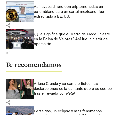
Así lavaba dinero con criptomonedas
un
colombiano para un cartel mexicano: fue
extraditado a EE. UU.
share
¿Qué significa que el Metro de Medellín esté
en la Bolsa de Valores? Así fue la histórica
operación
share
Te recomendamos
Ariana Grande y su cambio físico: las
declaraciones de la cantante sobre su cuerpo
tras el revuelo por
Petal
share
Perseidas, un eclipse y más fenómenos