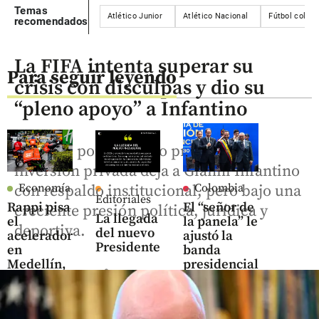
Temas
Atlético Junior
Atlético Nacional
Fútbol colom
recomendados
La FIFA intenta superar su
Para seguir leyendo
crisis con disculpas y dio su
“pleno apoyo” a Infantino
La crisis por el fallido proyecto de
inversión privada deja a Gianni Infantino
Economía
Colombia
con respaldo institucional, pero bajo una
Editoriales
Rappi pisa
El “señor de
creciente presión política, jurídica y
La llegada
el
la panela” le
deportiva.
del nuevo
acelerador
ajustó la
Presidente
en
banda
Medellín,
presidencial
share
ya suma
a Abelardo
400.000
de la
pedidos
Espriella en