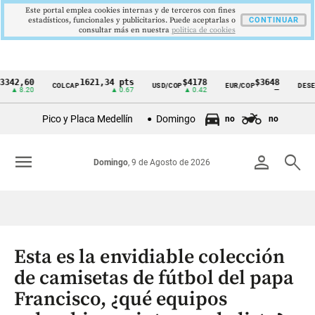
Este portal emplea cookies internas y de terceros con fines
estadísticos, funcionales y publicitarios. Puede aceptarlas o
CONTINUAR
consultar más en nuestra
politica de cookies
0
1621,34 pts
$4178
$3648
9,
COLCAP
USD/COP
EUR/COP
DESEMPLEO
Cintillo
0
▲ 0.67
▲ 0.42
—
▼ 
de
Pico y Placa Medellín
Domingo
no
no
indicadores
económicos
menu
person
search
Domingo
, 9 de Agosto de 2026
Colombia
Esta es la envidiable colección
de camisetas de fútbol del papa
Francisco, ¿qué equipos