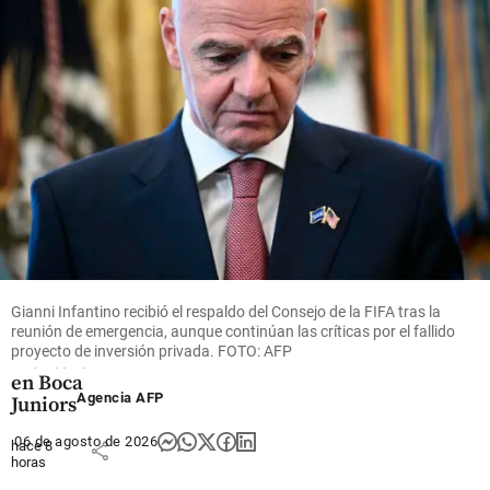
semanales
la posesión
y 4.500
share
negocios
share
Fútbol
Enner
Valencia es
nuevo
Gianni Infantino recibió el respaldo del Consejo de la FIFA tras la
compañero
reunión de emergencia, aunque continúan las críticas por el fallido
de Villa y
proyecto de inversión privada. FOTO: AFP
Montero
en Boca
Agencia AFP
Juniors
06 de agosto de 2026
hace 8
share
horas