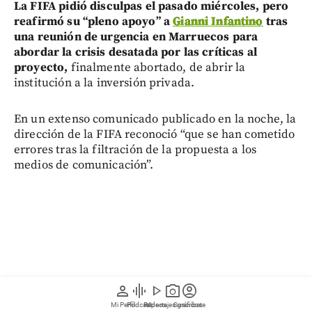
La FIFA pidió disculpas el pasado miércoles, pero
reafirmó su “pleno apoyo” a
Gianni Infantino
tras
una reunión de urgencia en Marruecos para
abordar la crisis desatada por las críticas al
proyecto,
finalmente abortado, de abrir la
institución a la inversión privada.
En un extenso comunicado publicado en la noche, la
dirección de la FIFA reconoció “que se han cometido
errores tras la filtración de la propuesta a los
medios de comunicación”.
person
graphic_eq
play_arrow
photo_camera
account_circle
Mi Perfil
Pódcast
Reportajes gráficos
Videos
Suscríbete