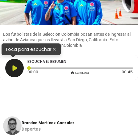
Los futbolistas de la Selección Colombia posan antes de ingresar al
avión de Avianca que los llevará a San Diego, California. Foto:
tomada del x de @FCFSeleccionColombia
×
Toca para escuchar
ESCUCHA EL RESUMEN
Tiempo transcurrido: 0 segundos
Du
00:00
00:45
Brandon Martínez González
Deportes