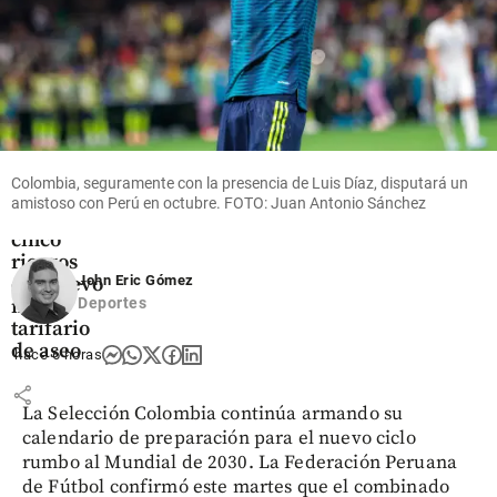
Economía
Empresas
de
servicios
Colombia, seguramente con la presencia de Luis Díaz, disputará un
públicos
amistoso con Perú en octubre. FOTO: Juan Antonio Sánchez
alertan de
cinco
riesgos
John Eric Gómez
del nuevo
Deportes
marco
tarifario
de aseo
hace 6 horas
share
La Selección Colombia continúa armando su
calendario de preparación para el nuevo ciclo
rumbo al Mundial de 2030. La Federación Peruana
de Fútbol confirmó este martes que el combinado