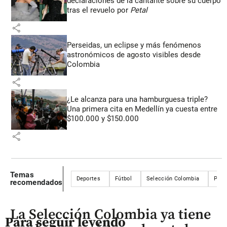
declaraciones de la cantante sobre su cuerpo
tras el revuelo por
Petal
share
Perseidas, un eclipse y más fenómenos
astronómicos de agosto visibles desde
Colombia
share
¿Le alcanza para una hamburguesa triple?
Una primera cita en Medellín ya cuesta entre
$100.000 y $150.000
share
Temas
Deportes
Fútbol
Selección Colombia
Pres
recomendados
La Selección Colombia ya tiene
Para seguir leyendo