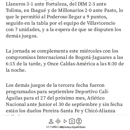
Llaneros 3-1 ante Fortaleza, del DIM 2-3 ante
Tolima, en Ibagué y de Millonarios 2-0 ante Pasto, lo
que le permitió al Poderoso llegar a 9 puntos,
seguido en la tabla por el equipo de Villavicencio
con 7 unidades, y a la espera de que se disputen los
demás juegos.
La jornada se complementa este miércoles con los
compromisos Internacional de Bogotá-Jaguares a las
6:15 de la tarde, y Once Caldas-América a las 8:30 de
la noche.
Los demás juegos de la tercera fecha fueron
programados para septiembre Deportivo Cali-
Águilas para el 27 del próximo mes, Atlético
Nacional ante Junior el 30 de septiembre y sin fecha
están los duelos Pereira-Santa Fe y Chicó-Alianza
Valledupar.
person
graphic_eq
play_arrow
photo_camera
account_circle
Mi Perfil
Pódcast
Reportajes gráficos
Videos
Suscríbete