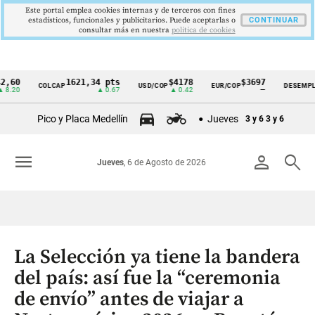
Este portal emplea cookies internas y de terceros con fines
estadísticos, funcionales y publicitarios. Puede aceptarlas o
CONTINUAR
consultar más en nuestra
politica de cookies
1621,34 pts
$4178
$3697
9,9
COLCAP
USD/COP
EUR/COP
DESEMPLEO
Cintillo
▲ 0.67
▲ 0.42
—
▼ 0
de
Pico y Placa Medellín
Jueves
3 y 6
3 y 6
indicadores
económicos
menu
person
search
Jueves
, 6 de Agosto de 2026
Colombia
La Selección ya tiene la bandera
del país: así fue la “ceremonia
de envío” antes de viajar a