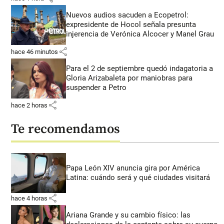
Nuevos audios sacuden a Ecopetrol:
expresidente de Hocol señala presunta
injerencia de Verónica Alcocer y Manel Grau
share
hace 46 minutos
Para el 2 de septiembre quedó indagatoria a
Gloria Arizabaleta por maniobras para
suspender a Petro
share
hace 2 horas
Te recomendamos
Papa León XIV anuncia gira por América
Latina: cuándo será y qué ciudades visitará
share
hace 4 horas
Ariana Grande y su cambio físico: las