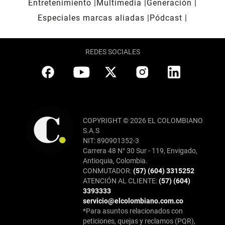
Entretenimiento
Multimedia
Generación
Especiales marcas aliadas
Pódcast
REDES SOCIALES
COPYRIGHT © 2026 EL COLOMBIANO
S.A.S
NIT: 890901352-3
Carrera 48 N° 30 Sur - 119, Envigado,
Antioquia, Colombia.
CONMUTADOR:
(57) (604) 3315252
ATENCIÓN AL CLIENTE:
(57) (604)
3393333
servicio@elcolombiano.com.co
*Para asuntos relacionados con
peticiones, quejas y reclamos (PQR),