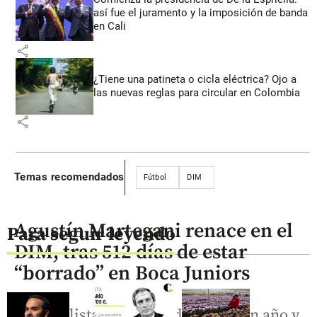
así fue el juramento y la imposición de banda
en Cali
share
¿Tiene una patineta o cicla eléctrica? Ojo a
las nuevas reglas para circular en Colombia
share
Temas recomendados
Fútbol
DIM
Agustín Martegani renace en el
Para seguir leyendo
DIM, tras 512 días de estar
“borrado” en Boca Juniors
El futbolista argentino duró casi un año y