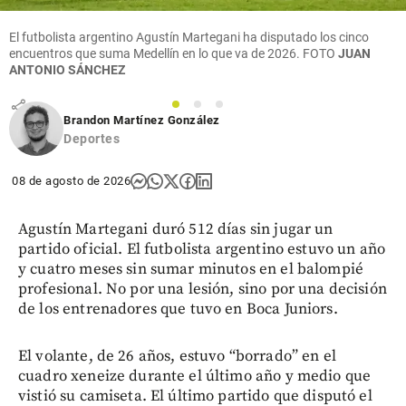
Columnistas
Uribe
El futbolista argentino Agustín Martegani ha disputado los cinco
tiene
encuentros que suma Medellín en lo que va de 2026.
FOTO
JUAN
razón
ANTONIO SÁNCHEZ
share
1
2
3
Brandon Martínez González
Deportes
08 de agosto de 2026
Agustín Martegani duró 512 días sin jugar un
partido oficial. El futbolista argentino estuvo un año
y cuatro meses sin sumar minutos en el balompié
profesional. No por una lesión, sino por una decisión
de los entrenadores que tuvo en Boca Juniors.
El volante, de 26 años, estuvo “borrado” en el
cuadro xeneize durante el último año y medio que
vistió su camiseta. El último partido que disputó el