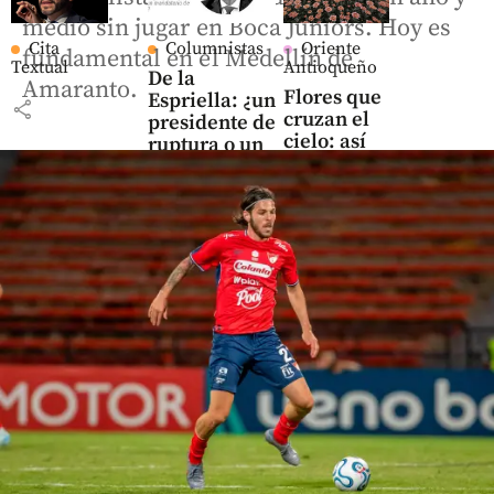
medio sin jugar en Boca Juniors. Hoy es
Cita
Columnistas
Oriente
fundamental en el Medellín de
Textual
Antioqueño
De la
Amaranto.
Flores que
Espriella: ¿un
share
cruzan el
presidente de
cielo: así
ruptura o un
es el
mandatario
negocio
de
que mueve
construcción?
US$ 380
millones
share
en el
Oriente
antioqueño
share