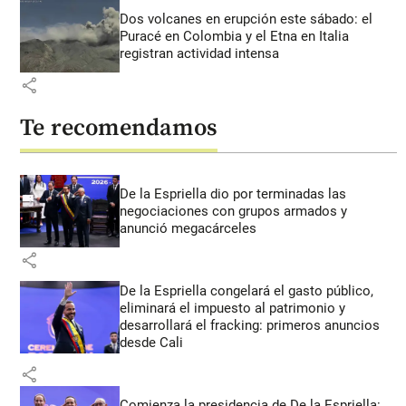
Dos volcanes en erupción este sábado: el
Puracé en Colombia y el Etna en Italia
registran actividad intensa
share
Te recomendamos
De la Espriella dio por terminadas las
negociaciones con grupos armados y
anunció megacárceles
share
De la Espriella congelará el gasto público,
eliminará el impuesto al patrimonio y
desarrollará el fracking: primeros anuncios
desde Cali
share
Comienza la presidencia de De la Espriella: