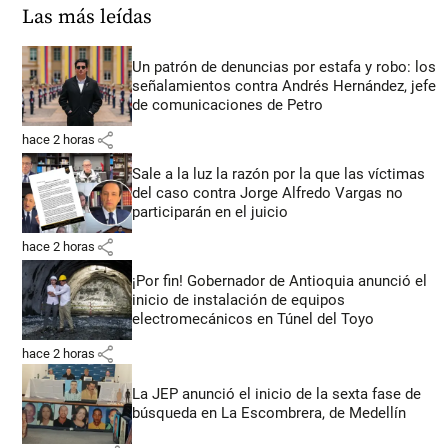
Las más leídas
Un patrón de denuncias por estafa y robo: los
señalamientos contra Andrés Hernández, jefe
de comunicaciones de Petro
share
hace 2 horas
Sale a la luz la razón por la que las víctimas
del caso contra Jorge Alfredo Vargas no
participarán en el juicio
share
hace 2 horas
¡Por fin! Gobernador de Antioquia anunció el
inicio de instalación de equipos
electromecánicos en Túnel del Toyo
share
hace 2 horas
La JEP anunció el inicio de la sexta fase de
búsqueda en La Escombrera, de Medellín