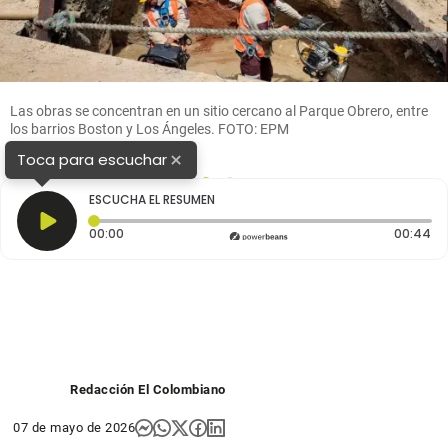
Las obras se concentran en un sitio cercano al Parque Obrero, entre
los barrios Boston y Los Ángeles. FOTO: EPM
×
Toca para escuchar
1
2
ESCUCHA EL RESUMEN
Tiempo transcurrido: 0 segundos
Du
00:00
00:44
Redacción El Colombiano
07 de mayo de 2026