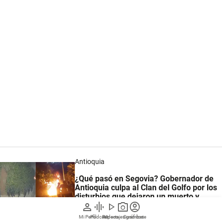
Antioquia
¿Qué pasó en Segovia? Gobernador de
Antioquia culpa al Clan del Golfo por los
disturbios que dejaron un muerto y
person
graphic_eq
play_arrow
photo_camera
account_circle
heridos
Mi Perfil
Pódcast
Reportajes gráficos
Videos
Suscríbete