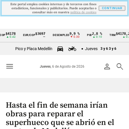
Este portal emplea cookies internas y de terceros con fines
estadísticos, funcionales y publicitarios. Puede aceptarlas o
CONTINUAR
consultar más en nuestra
politica de cookies
178
$3697
9,9 %
2,8 %
$4178,23
EUR/COP
DESEMPLEO
PIB
TRM
Cintillo
0.42
—
▼ 0.30
▲ 0.10
▲ 0.42
de
Pico y Placa Medellín
Jueves
3 y 6
3 y 6
indicadores
económicos
menu
person
search
Jueves
, 6 de Agosto de 2026
Colombia
Hasta el fin de semana irían
obras para reparar el
superhueco que se abrió en el