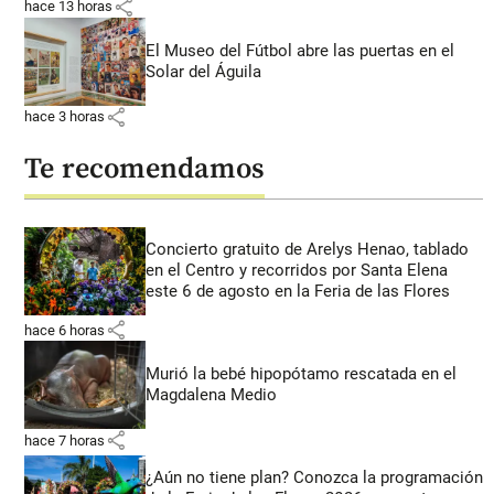
share
hace 13 horas
El Museo del Fútbol abre las puertas en el
Solar del Águila
share
hace 3 horas
Te recomendamos
Concierto gratuito de Arelys Henao, tablado
en el Centro y recorridos por Santa Elena
este 6 de agosto en la Feria de las Flores
share
hace 6 horas
Murió la bebé hipopótamo rescatada en el
Magdalena Medio
share
hace 7 horas
¿Aún no tiene plan? Conozca la programación