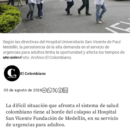
de
servicios
públicos
alertan de
cinco
riesgos
del nuevo
Según las directivas del Hospital Universitario San Vicente de Paul
marco
Medellín, la persistencia de la alta demanda en el servicio de
tarifario
urgencias para adultos limita la oportunidad y afecta los tiempos de
de aseo
atención. Foto: Archivo El Colombiano.
share
El Colombiano
05 de agosto de 2026
La difícil situación que afronta el sistema de salud
colombiano tiene al borde del colapso al Hospital
San Vicente Fundación de Medellín, en su servicio
de urgencias para adultos.