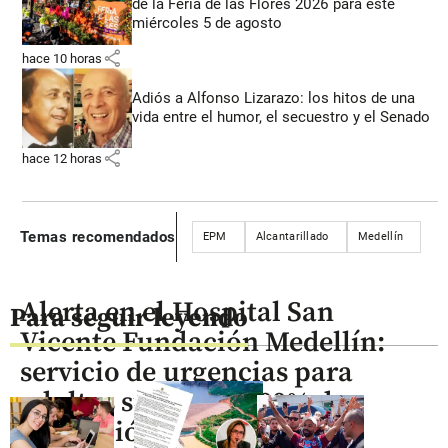
de la Feria de las Flores 2026 para este
miércoles 5 de agosto
share
hace 10 horas
Adiós a Alfonso Lizarazo: los hitos de una
vida entre el humor, el secuestro y el Senado
share
hace 12 horas
Temas recomendados
EPM
Alcantarillado
Medellín
Alerta en el Hospital San
Para seguir leyendo
Vicente Fundación Medellín:
servicio de urgencias para
adultos supera el 300% de
saturación