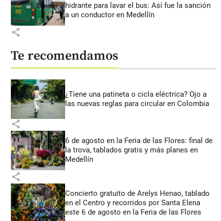
hidrante para lavar el bus: Así fue la sanción
a un conductor en Medellín
share
Te recomendamos
¿Tiene una patineta o cicla eléctrica? Ojo a
las nuevas reglas para circular en Colombia
share
6 de agosto en la Feria de las Flores: final de
la trova, tablados gratis y más planes en
Medellín
share
Concierto gratuito de Arelys Henao, tablado
en el Centro y recorridos por Santa Elena
este 6 de agosto en la Feria de las Flores