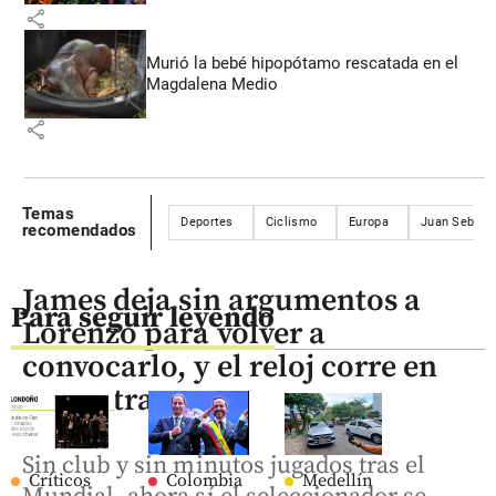
share
Murió la bebé hipopótamo rescatada en el
Magdalena Medio
share
Temas
Deportes
Ciclismo
Europa
Juan Sebast
recomendados
James deja sin argumentos a
Para seguir leyendo
Lorenzo para volver a
convocarlo, y el reloj corre en
su contra
Sin club y sin minutos jugados tras el
Críticos
Colombia
Medellín