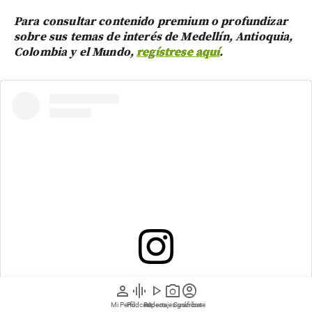
Para consultar contenido premium o profundizar
sobre sus temas de interés de Medellín, Antioquia,
Colombia y el Mundo,
regístrese aquí
.
Ver esta publicación en Instagram
person
graphic_eq
play_arrow
photo_camera
account_circle
Mi Perfil
Pódcast
Reportajes gráficos
Videos
Suscríbete