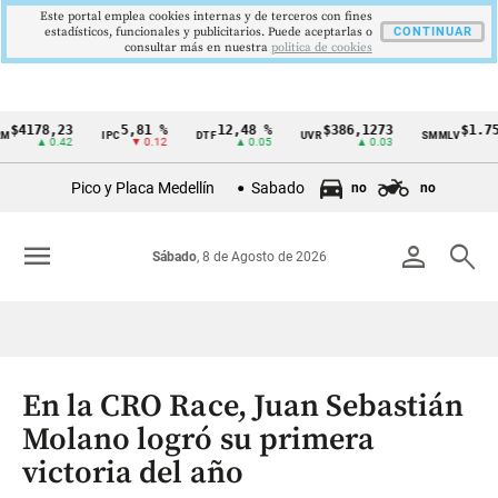
Este portal emplea cookies internas y de terceros con fines
estadísticos, funcionales y publicitarios. Puede aceptarlas o
CONTINUAR
consultar más en nuestra
politica de cookies
78,23
5,81 %
12,48 %
$386,1273
$1.750.90
IPC
DTF
UVR
SMMLV
Cintillo
▲ 0.42
▼ 0.12
▲ 0.05
▲ 0.03
de
Pico y Placa Medellín
Sabado
no
no
indicadores
económicos
menu
person
search
Sábado
, 8 de Agosto de 2026
Colombia
En la CRO Race, Juan Sebastián
Molano logró su primera
victoria del año