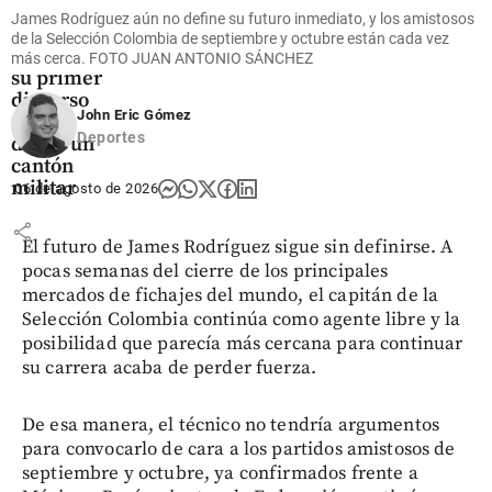
posesión
James Rodríguez aún no define su futuro inmediato, y los amistosos
de De la
de la Selección Colombia de septiembre y octubre están cada vez
Espriella:
más cerca. FOTO JUAN ANTONIO SÁNCHEZ
su primer
discurso
John Eric Gómez
será
Deportes
desde un
cantón
militar
06 de agosto de 2026
share
El futuro de James Rodríguez sigue sin definirse. A
pocas semanas del cierre de los principales
mercados de fichajes del mundo, el capitán de la
Selección Colombia continúa como agente libre y la
posibilidad que parecía más cercana para continuar
su carrera acaba de perder fuerza.
De esa manera, el técnico no tendría argumentos
para convocarlo de cara a los partidos amistosos de
septiembre y octubre, ya confirmados frente a