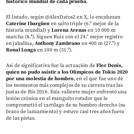
histórico mundial de cada prueba
.
El listado, según @AlexDatos2 en X, lo encabezan
Caterine Ibargüen
en salto triple (6.ª mejor de la
historia mundial) y
Lorena Arenas
en 10 000 m
marcha (8.ª). Siguen Ruiz con el 24.º mejor registro
en jabalina,
Anthony Zambrano
en 400 m (27.º) y
Ronal Longa
en 100 m (31.º).
Así de significativa fue la actuación de
Flor Denis,
quien no pudo asistir a los Olímpicos de Tokio 2020
por una molestia de hombro
, en el que fue uno de
los momentos más complejos de su carrera tras las
justas de Río 2016. Esta valiente mujer enfrentó una
lesión crónica en el manguito rotador que le
comprometió el cartílago de su hombro derecho (su
brazo de lanzamiento) y estuvo casi tres años fuera
de las pistas.