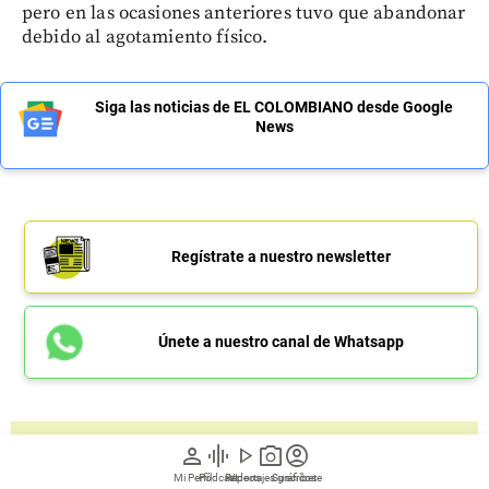
pero en las ocasiones anteriores tuvo que abandonar
debido al agotamiento físico.
Siga las noticias de EL COLOMBIANO desde Google
News
Regístrate a nuestro newsletter
Únete a nuestro canal de Whatsapp
person
graphic_eq
play_arrow
photo_camera
account_circle
Mi Perfil
Pódcast
Reportajes gráficos
Videos
Suscríbete