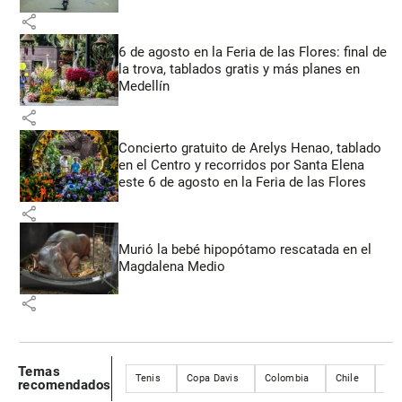
share
6 de agosto en la Feria de las Flores: final de
la trova, tablados gratis y más planes en
Medellín
share
Concierto gratuito de Arelys Henao, tablado
en el Centro y recorridos por Santa Elena
este 6 de agosto en la Feria de las Flores
share
Murió la bebé hipopótamo rescatada en el
Magdalena Medio
share
Temas
Tenis
Copa Davis
Colombia
Chile
San
recomendados