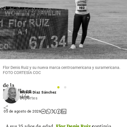
share
Colombia
El “señor de
la panela” le
ajustó la
banda
Flor Denis Ruiz y su nueva marca centroamericana y suramericana.
FOTO CORTESÍA COC
presidencial
a Abelardo
de la
1
2
Espriella en
Wilson Díaz Sánchez
la posesión
Deportes
share
05 de agosto de 2026
A sus 35 años de edad,
Flor Denis Ruiz
c
ontinúa