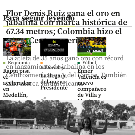
Flor Denis Ruiz gana el oro en
Para seguir leyendo
jabalina con marca histórica de
67.34 metros; Colombia hizo el
1-2 en Centroamericanos
La atleta de 35 años ganó oro con récord
Economía
Fútbol
en lanzamiento de jabalina en los
Editoriales
Rappi pisa
Enner
Centroamericanos y del Caribe. También
La llegada
el
Valencia es
del nuevo
acelerador
nuevo
hizo marca suramericana.
Presidente
en
compañero
Medellín,
de Villa y
share
ya suma
Montero
400.000
en Boca
pedidos
Juniors
semanales
y 4.500
hace 8
share
horas
negocios