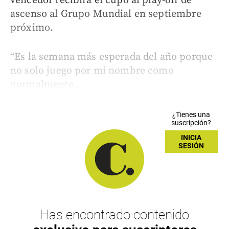
vencedor recibirá el cupo al play-off de
ascenso al Grupo Mundial en septiembre
próximo.
“Es la semana más esperada del año porque
no solo juego por mi nombre como
normalmente...
¿Tienes una
suscripción?
INICIA
SESIÓN
Has encontrado contenido