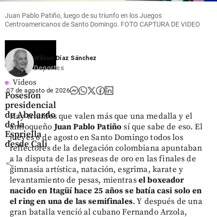
Juan Pablo Patiño, luego de su triunfo en los Juegos
Centroamericanos de Santo Domingo. FOTO CAPTURA DE VIDEO
Wilson Díaz Sánchez
Deportes
Videos
07 de agosto de 2026
Posesión
presidencial
de Abelardo
Hay triunfos que valen más que una medalla y el
de la
antioqueño
Juan Pablo Patiño
sí que sabe de eso. El
Espriella
jueves 6 de agosto en Santo Domingo todos los
desde Cali
reflectores de la delegación colombiana apuntaban
a la disputa de las preseas de oro en las finales de
share
gimnasia artística, natación, esgrima, karate y
levantamiento de pesas, mientras
el boxeador
nacido en Itagüí hace 25 años se batía casi solo en
el ring en una de las semifinales
. Y después de una
gran batalla venció al cubano Fernando Arzola,