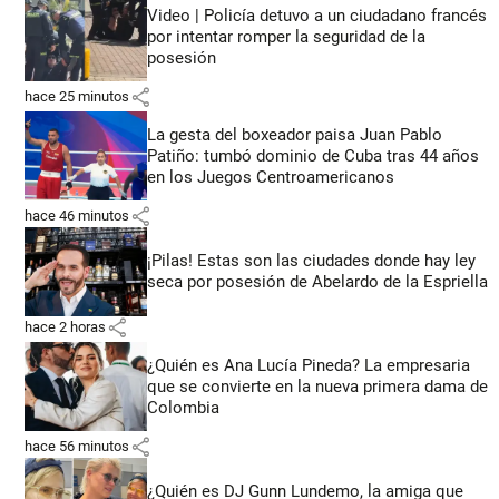
Video | Policía detuvo a un ciudadano francés
por intentar romper la seguridad de la
posesión
share
hace 25 minutos
La gesta del boxeador paisa Juan Pablo
Patiño: tumbó dominio de Cuba tras 44 años
en los Juegos Centroamericanos
share
hace 46 minutos
¡Pilas! Estas son las ciudades donde hay ley
seca por posesión de Abelardo de la Espriella
share
hace 2 horas
¿Quién es Ana Lucía Pineda? La empresaria
que se convierte en la nueva primera dama de
Colombia
share
hace 56 minutos
¿Quién es DJ Gunn Lundemo, la amiga que