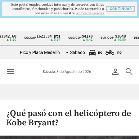
Este portal emplea cookies internas y de terceros con fines
estadísticos, funcionales y publicitarios. Puede aceptarlas o
CONTINUAR
consultar más en nuestra
politica de cookies
,60
1621,34 pts
$4178
$3648
COLCAP
USD/COP
EUR/COP
DESEMPL
Cintillo
8.20
▲ 0.67
▲ 0.42
▲ 10.00
de
Pico y Placa Medellín
Sabado
no
no
indicadores
económicos
menu
person
search
Sábado
, 8 de Agosto de 2026
Colombia
¿Qué pasó con el helicóptero de
Kobe Bryant?