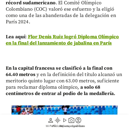
récord sudamericano
. El Comité Olímpico
Colombiano (COC) valoró ese esfuerzo y la eligió
como una de las abanderadas de la delegación en
París 2024.
Lea aquí:
Flor Denis Ruiz logró Diploma Olímpico
en la final del lanzamiento de jabalina en París
En la capital francesa se clasificó a la final con
64.40 metros
y en la definición del título alcanzó un
meritorio quinto lugar con 63.00 metros, suficiente
para reclamar diploma olímpico,
a solo 68
centímetros de entrar al podio de la medallería.
person
graphic_eq
play_arrow
photo_camera
account_circle
Mi Perfil
Pódcast
Reportajes gráficos
Videos
Suscríbete