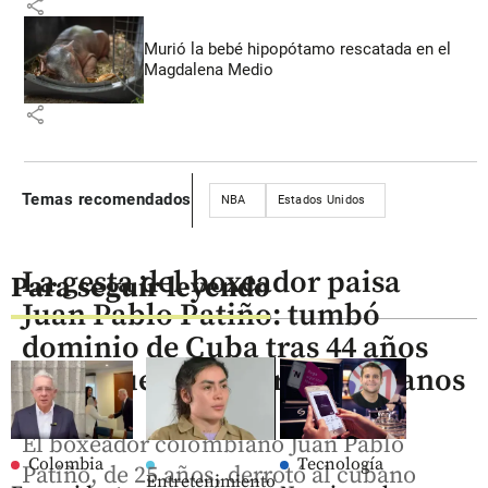
share
Murió la bebé hipopótamo rescatada en el
Magdalena Medio
share
Temas recomendados
NBA
Estados Unidos
La gesta del boxeador paisa
Para seguir leyendo
Juan Pablo Patiño: tumbó
dominio de Cuba tras 44 años
en los Juegos Centroamericanos
El boxeador colombiano Juan Pablo
Colombia
Tecnología
Patiño, de 25 años, derrotó al cubano
Entretenimiento