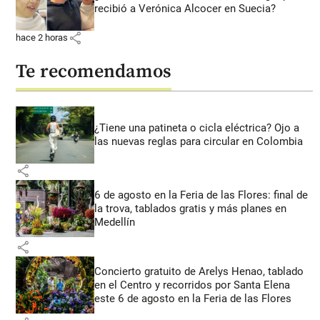
recibió a Verónica Alcocer en Suecia?
share
hace 2 horas
Te recomendamos
¿Tiene una patineta o cicla eléctrica? Ojo a
las nuevas reglas para circular en Colombia
share
6 de agosto en la Feria de las Flores: final de
la trova, tablados gratis y más planes en
Medellín
share
Concierto gratuito de Arelys Henao, tablado
en el Centro y recorridos por Santa Elena
este 6 de agosto en la Feria de las Flores