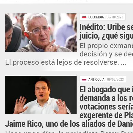
COLOMBIA
| 06/10/2023
Inédito: Uribe s
juicio, ¿qué sig
El propio exmand
decisión y se d
El proceso está lejos de resolverse. ...
ANTIOQUIA
| 09/02/2023
El abogado que 
demanda a los r
votaciones serí
exgerente de Pl
Jaime Rico, uno de los aliados de Dani