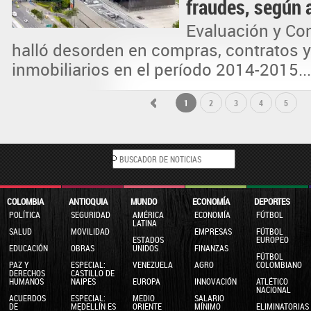
fraudes, según 
Evaluación y Con
halló desorden en compras, contratos 
inmobiliarios en el período 2014-2015...
1
2
3
4
5
COLOMBIA
ANTIOQUIA
MUNDO
ECONOMÍA
DEPORTES
POLÍTICA
SEGURIDAD
AMÉRICA
ECONOMÍA
FÚTBOL
LATINA
SALUD
MOVILIDAD
EMPRESAS
FÚTBOL
ESTADOS
EUROPEO
EDUCACIÓN
OBRAS
UNIDOS
FINANZAS
FÚTBOL
PAZ Y
ESPECIAL:
VENEZUELA
AGRO
COLOMBIANO
DERECHOS
CASTILLO DE
HUMANOS
NAIPES
EUROPA
INNOVACIÓN
ATLÉTICO
NACIONAL
ACUERDOS
ESPECIAL:
MEDIO
SALARIO
DE
MEDELLÍN ES
ORIENTE
MÍNIMO
ELIMINATORIAS