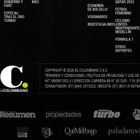
GOBIERNO Y
MÁS
QATAR 2022
FARC
ECONOMÍA
DE BOLSILLO
FÚTBOL
ESPECIAL:
FEMENINO
TRAS EL ORO
VISIONARIOS
TURBIO
CICLISMO
#DEESTASALIMOSJUNTOS
INDEPENDIENTE
MEDELLÍN
FÓRMULA 1
OTROS
DEPORTES
COPYRIGHT © 2026 EL COLOMBIANO S.A.S
TÉRMINOS Y CONDICIONES
|
POLÍTICA DE PRIVACIDAD Y USO D
NIT: 890901352-3 | DIRECCIÓN: CARRERA 48 N° 30 SUR - 119, 
CONMUTADOR: (57) (604) 3315252 | BOGOTÁ: (57) (601) 4156764 