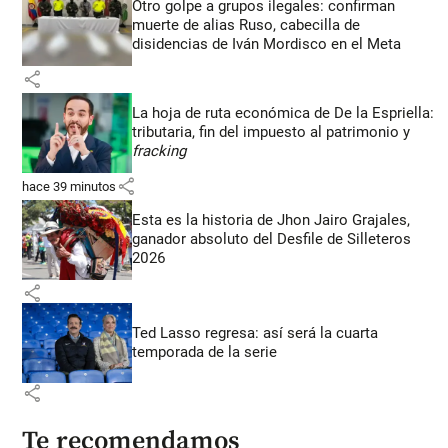
Otro golpe a grupos ilegales: confirman
muerte de alias Ruso, cabecilla de
disidencias de Iván Mordisco en el Meta
share
La hoja de ruta económica de De la Espriella:
tributaria, fin del impuesto al patrimonio y
fracking
share
hace 39 minutos
Esta es la historia de Jhon Jairo Grajales,
ganador absoluto del Desfile de Silleteros
2026
share
Ted Lasso regresa: así será la cuarta
temporada de la serie
share
Te recomendamos