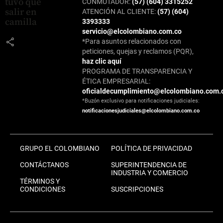
tuvo que
CONMUTADOR:
(57) (604) 3315252
salir en
ATENCIÓN AL CLIENTE:
(57) (604)
camilla
3393333
servicio@elcolombiano.com.co
share
*Para asuntos relacionados con
peticiones, quejas y reclamos (PQR),
haz clic aquí
PROGRAMA DE TRANSPARENCIA Y
ÉTICA EMPRESARIAL:
oficialdecumplimiento@elcolombiano.com.
*Buzón exclusivo para notificaciones judiciales:
notificacionesjudiciales@elcolombiano.com.co
GRUPO EL COLOMBIANO
POLÍTICA DE PRIVACIDAD
CONTÁCTANOS
SUPERINTENDENCIA DE
INDUSTRIA Y COMERCIO
TÉRMINOS Y
CONDICIONES
SUSCRIPCIONES