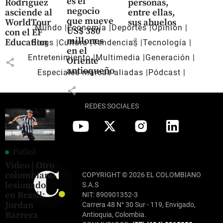
es el
Rodríguez
personas,
negocio
asciende al
entre ellas,
que mueve
WorldTour
sus abuelos
Mundo
Economía
Deportes
Opinión
US$ 380
con el EF
millones
share
Education
Blogs
Cultura
Tendencias
Tecnología
en el
Entretenimiento
Multimedia
Generación
Oriente
share
antioqueño
Especiales marcas aliadas
Pódcast
share
REDES SOCIALES
Fútbol
Video | Otro
colombiano
COPYRIGHT © 2026 EL COLOMBIANO
lesionado
S.A.S
en Brasil:
NIT: 890901352-3
Jordan
Carrera 48 N° 30 Sur - 119, Envigado,
Barrera
Antioquia, Colombia.