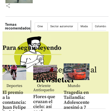
share
Temas
Cine
Sector automotor
Moda
Colombiam
recomendados
Para seguir leyendo
Regístrate al
newsletter
Deportes
Oriente
Mundo
Antioqueño
El premio
Tragedia en
Flores que
a la
Tailandia:
cruzan el
constancia:
Adolescente
cielo: así
Juan Felipe
asesinó a 7