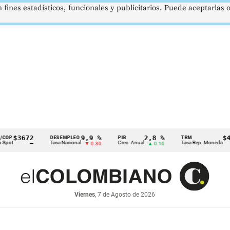
 fines estadísticos, funcionales y publicitarios. Puede aceptarlas
3672
9,9 %
2,8 %
$4178,
DESEMPLEO
PIB
TRM
Tasa Nacional
Crec. Anual
Tasa Rep. Moneda
—
▼ 0.30
▲ 0.10
▲ 0.
Viernes
, 7 de Agosto de 2026