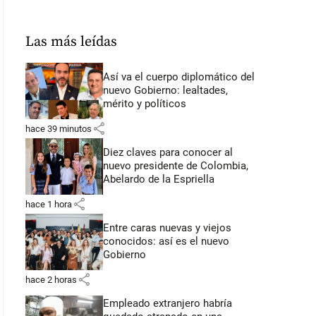
Las más leídas
Así va el cuerpo diplomático del
nuevo Gobierno: lealtades,
mérito y políticos
share
hace 39 minutos
Diez claves para conocer al
nuevo presidente de Colombia,
Abelardo de la Espriella
share
hace 1 hora
Entre caras nuevas y viejos
conocidos: así es el nuevo
Gobierno
share
hace 2 horas
Empleado extranjero habría