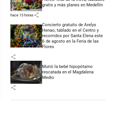
gratis y más planes en Medellín
share
hace 15 horas
Concierto gratuito de Arelys
Henao, tablado en el Centro y
recorridos por Santa Elena este
6 de agosto en la Feria de las
Flores
share
Murió la bebé hipopótamo
rescatada en el Magdalena
Medio
share