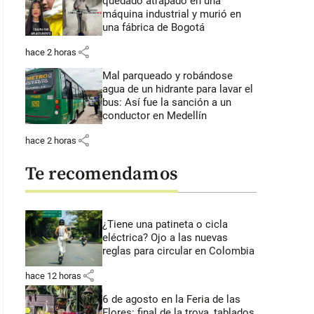
quedado atrapado en una
máquina industrial y murió en
una fábrica de Bogotá
share
hace 2 horas
Mal parqueado y robándose
agua de un hidrante para lavar el
bus: Así fue la sanción a un
conductor en Medellín
share
hace 2 horas
Te recomendamos
¿Tiene una patineta o cicla
eléctrica? Ojo a las nuevas
reglas para circular en Colombia
share
hace 12 horas
6 de agosto en la Feria de las
Flores: final de la trova, tablados