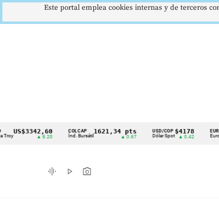
Este portal emplea cookies internas y de terceros con
S$3342,60
1621,34 pts
$4178
$
COLCAP
USD/COP
EUR/COP
Cintillo
Índ. Bursátil
Dólar Spot
Euro Spot
▲ 8.20
▲ 0.67
▲ 0.42
de
indicadores
graphic_eq
play_arrow
photo_camera
económicos
Colombia