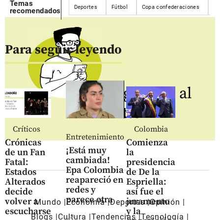
Temas
Deportes
Fútbol
Copa confederaciones
Eq
recomendados
Para seguir leyendo
Regístrate al
newsletter
Críticos
Colombia
Entretenimiento
Crónicas
Comienza
¡Está muy
de un Fan
la
cambiada!
Fatal:
presidencia
Epa Colombia
Estados
de De la
reapareció en
Alterados
Espriella:
redes y
decide
así fue el
parece otra
volver a
juramento
Mundo
Economía
Deportes
Opinión
escucharse
y la
Blogs
Cultura
Tendencias
Tecnología
share