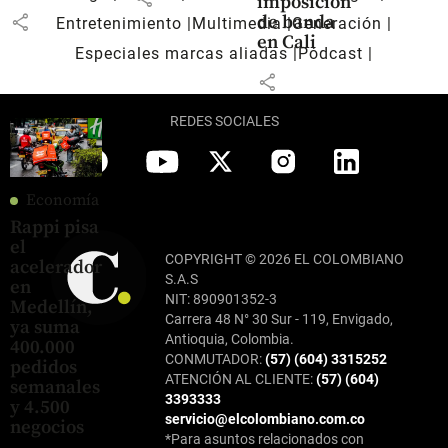
imposición
share
de banda
Entretenimiento
Multimedia
Generación
en Cali
Especiales marcas aliadas
Pódcast
share
REDES SOCIALES
Economía
Rappi pisa
el
COPYRIGHT © 2026 EL COLOMBIANO
acelerador
S.A.S
en
NIT: 890901352-3
Medellín,
Carrera 48 N° 30 Sur - 119, Envigado,
ya suma
Antioquia, Colombia.
400.000
CONMUTADOR:
(57) (604) 3315252
pedidos
ATENCIÓN AL CLIENTE:
(57) (604)
semanales
3393333
y 4.500
servicio@elcolombiano.com.co
negocios
*Para asuntos relacionados con