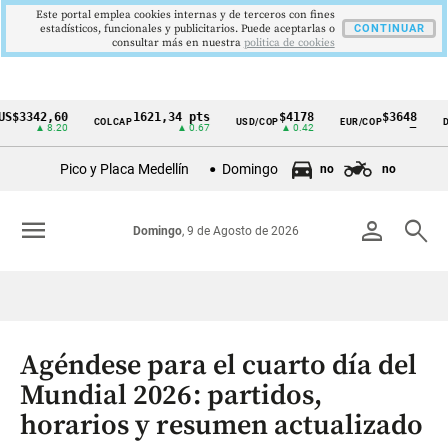
Este portal emplea cookies internas y de terceros con fines
estadísticos, funcionales y publicitarios. Puede aceptarlas o
CONTINUAR
consultar más en nuestra
politica de cookies
3342,60
1621,34 pts
$4178
$3648
COLCAP
USD/COP
EUR/COP
DESE
Cintillo
▲ 8.20
▲ 0.67
▲ 0.42
—
de
Pico y Placa Medellín
Domingo
no
no
indicadores
económicos
menu
person
search
Domingo
, 9 de Agosto de 2026
Colombia
Agéndese para el cuarto día del
Mundial 2026: partidos,
horarios y resumen actualizado