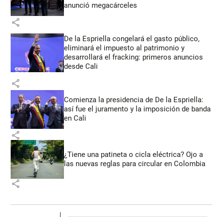
anunció megacárceles
share
De la Espriella congelará el gasto público,
eliminará el impuesto al patrimonio y
desarrollará el fracking: primeros anuncios
desde Cali
share
Comienza la presidencia de De la Espriella:
así fue el juramento y la imposición de banda
en Cali
share
¿Tiene una patineta o cicla eléctrica? Ojo a
las nuevas reglas para circular en Colombia
share