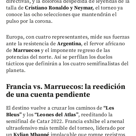
directivas, y la dolorosa despedida de leyendas de la
talla de
Cristiano Ronaldo y Neymar,
el torneo ya
conoce las ocho selecciones que mantendrán el
pulso por la corona.
Europa, con cuatro representantes, mide sus fuerzas
ante la resistencia de
Argentina
, el fervor africano
de
Marruecos
y el imponente regreso de las
potencias del norte. Así se perfilan los duelos
tácticos que definirán a los cuatro semifinalistas del
planeta.
Francia vs. Marruecos: la reedición
de una cuenta pendiente
El destino vuelve a cruzar los caminos de
“Les
Bleus”
y los
“Leones del Atlas”
, reeditando la
semifinal de Catar 2022. Francia exhibe el arsenal
ultraofensivo más temible del torneo, liderado por
un
Kylian Mbappé
implacable que rompe registros