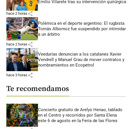
Emilio Vilarete tras su intervención quirúrgica
share
hace 2 horas
Polémica en el deporte argentino: El rugbista
Tomás Albornoz fue suspendido por intimidar
a un árbitro
share
hace 2 horas
Veedurías denuncian a los catalanes Xavier
Vendrell y Manuel Grau de mover contratos y
nombramientos en Ecopetrol
share
hace 3 horas
Te recomendamos
Concierto gratuito de Arelys Henao, tablado
en el Centro y recorridos por Santa Elena
este 6 de agosto en la Feria de las Flores