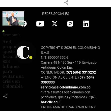
share
REDES SOCIALES
Economía
Anif
propone
COPYRIGHT © 2026 EL COLOMBIANO
ajuste
S.A.S
fiscal de
NIT: 890901352-3
$53
Carrera 48 N° 30 Sur - 119, Envigado,
billones
Antioquia, Colombia.
para
CONMUTADOR:
(57) (604) 3315252
evitar una
ATENCIÓN AL CLIENTE:
(57) (604)
crisis en
3393333
Colombia
servicio@elcolombiano.com.co
*Para asuntos relacionados con
share
peticiones, quejas y reclamos (PQR),
haz clic aquí
PROGRAMA DE TRANSPARENCIA Y