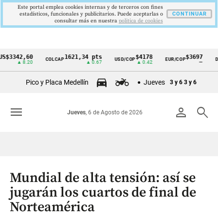
Este portal emplea cookies internas y de terceros con fines
estadísticos, funcionales y publicitarios. Puede aceptarlas o
CONTINUAR
consultar más en nuestra
politica de cookies
3342,60
1621,34 pts
$4178
$3697
COLCAP
USD/COP
EUR/COP
DESE
Cintillo
▲ 8.20
▲ 0.67
▲ 0.42
—
de
Pico y Placa Medellín
Jueves
3 y 6
3 y 6
indicadores
económicos
menu
person
search
Jueves
, 6 de Agosto de 2026
Colombia
Mundial de alta tensión: así se
jugarán los cuartos de final de
Norteamérica