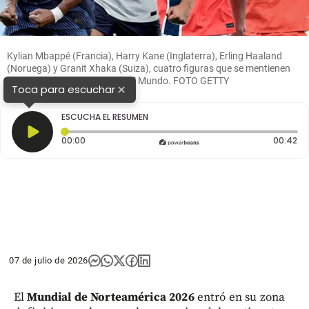
Kylian Mbappé (Francia), Harry Kane (Inglaterra), Erling Haaland
(Noruega) y Granit Xhaka (Suiza), cuatro figuras que se mentienen
en competencia en la Copa del Mundo. FOTO GETTY
×
Toca para escuchar
ESCUCHA EL RESUMEN
Tiempo transcurrido: 0 segundos
Du
00:00
00:42
07 de julio de 2026
El
Mundial de Norteamérica 2026
entró en su zona