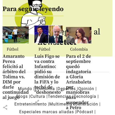
Para seguir leyendo
Regístrate al
newsletter
Fútbol
Fútbol
Colombia
Amaranto
Luis Figo se
Para el 2 de
Perea
va contra
septiembre
felicitó al
Infantino:
quedó
árbitro del
pidió su
indagatoria
Tolima vs.
dimisión de
a Gloria
DIM por
la FiFA y lo
Arizabaleta
darle
tachó de
por
Mundo
Economía
Deportes
Opinión
continuidad
“deshonesto”
maniobras
Blogs
Cultura
Tendencias
Tecnología
al juego
para
share
suspender
Entretenimiento
Multimedia
Generación
share
a Petro
Especiales marcas aliadas
Pódcast