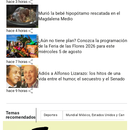
share
hace 3 horas
Murió la bebé hipopótamo rescatada en el
Magdalena Medio
share
hace 4 horas
¿Aún no tiene plan? Conozca la programación
de la Feria de las Flores 2026 para este
miércoles 5 de agosto
share
hace 7 horas
Adiós a Alfonso Lizarazo: los hitos de una
vida entre el humor, el secuestro y el Senado
share
hace 9 horas
Temas
Deportes
Mundial México, Estados Unidos y Canadá
recomendados