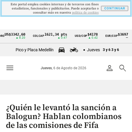
Este portal emplea cookies internas y de terceros con fines
estadísticos, funcionales y publicitarios. Puede aceptarlas o
CONTINUAR
consultar más en nuestra
politica de cookies
US$3342,60
1621,34 pts
$4178
$3697
COLCAP
USD/COP
EUR/COP
D
Cintillo
▲ 8.20
▲ 0.67
▲ 0.42
—
de
Pico y Placa Medellín
Jueves
3 y 6
3 y 6
indicadores
económicos
menu
person
search
Jueves
, 6 de Agosto de 2026
Colombia
¿Quién le levantó la sanción a
Balogun? Hablan colombianos
de las comisiones de Fifa