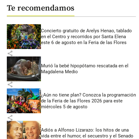
Te recomendamos
Concierto gratuito de Arelys Henao, tablado
en el Centro y recorridos por Santa Elena
este 6 de agosto en la Feria de las Flores
share
Murió la bebé hipopótamo rescatada en el
Magdalena Medio
share
¿Aún no tiene plan? Conozca la programación
de la Feria de las Flores 2026 para este
miércoles 5 de agosto
share
Adiós a Alfonso Lizarazo: los hitos de una
vida entre el humor, el secuestro y el Senado