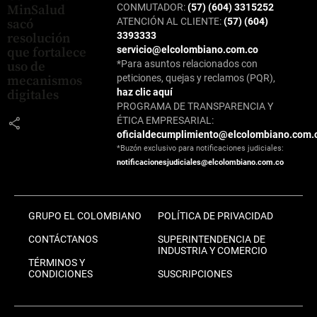
CONMUTADOR:
(57) (604) 3315252
MinSalud
ATENCIÓN AL CLIENTE:
(57) (604)
sacó
3393333
resolución
servicio@elcolombiano.com.co
que fortalece
*Para asuntos relacionados con
uso de
peticiones, quejas y reclamos (PQR),
mecanismos
haz clic aquí
digitales
PROGRAMA DE TRANSPARENCIA Y
ÉTICA EMPRESARIAL:
share
oficialdecumplimiento@elcolombiano.com.
*Buzón exclusivo para notificaciones judiciales:
notificacionesjudiciales@elcolombiano.com.co
GRUPO EL COLOMBIANO
POLÍTICA DE PRIVACIDAD
CONTÁCTANOS
SUPERINTENDENCIA DE
INDUSTRIA Y COMERCIO
TÉRMINOS Y
CONDICIONES
SUSCRIPCIONES