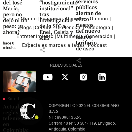
servicios
del José
“hostigamiento
públicos
María,
institucional”
alertan de
pero no
tras
cinco
Mundo
Economía
Deportes
Opinión
dejó ni un
investigación
riesgos
peso: ¿y
de la SIC a
Blogs
Cultura
Tendencias
Tecnología
del nuevo
ahora?
Enel, Celsia y
marco
Entretenimiento
Multimedia
Generación
AES
tarifario
hace 0
share
Especiales marcas aliadas
Pódcast
minutos
de aseo
share
share
REDES SOCIALES
Salud
COPYRIGHT © 2026 EL COLOMBIANO
Actualizan
S.A.S
reglas para
NIT: 890901352-3
telemedicina
Carrera 48 N° 30 Sur - 119, Envigado,
en
Antioquia, Colombia.
Colombia: