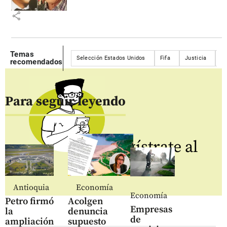
share
Temas
Selección Estados Unidos
Fifa
Justicia
Fú
recomendados
Para seguir leyendo
Regístrate al
newsletter
Antioquia
Economía
Economía
Petro firmó
Acolgen
Empresas
la
denuncia
de
ampliación
supuesto