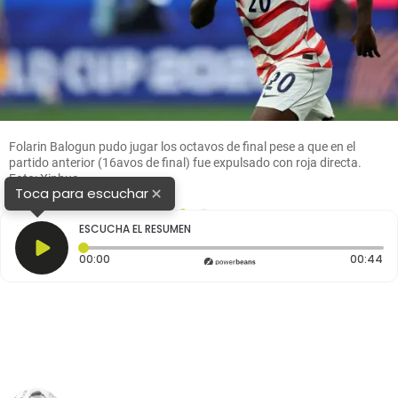
Folarin Balogun pudo jugar los octavos de final pese a que en el
partido anterior (16avos de final) fue expulsado con roja directa.
Foto: Xinhua
×
Toca para escuchar
1
2
ESCUCHA EL RESUMEN
Tiempo transcurrido: 0 segundos
Du
00:00
00:44