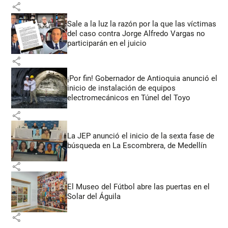
share
Sale a la luz la razón por la que las víctimas
del caso contra Jorge Alfredo Vargas no
participarán en el juicio
share
¡Por fin! Gobernador de Antioquia anunció el
inicio de instalación de equipos
electromecánicos en Túnel del Toyo
share
La JEP anunció el inicio de la sexta fase de
búsqueda en La Escombrera, de Medellín
share
El Museo del Fútbol abre las puertas en el
Solar del Águila
share