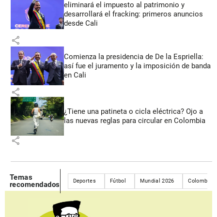
eliminará el impuesto al patrimonio y
desarrollará el fracking: primeros anuncios
desde Cali
share
Comienza la presidencia de De la Espriella:
así fue el juramento y la imposición de banda
en Cali
share
¿Tiene una patineta o cicla eléctrica? Ojo a
las nuevas reglas para circular en Colombia
share
Temas
Deportes
Fútbol
Mundial 2026
Colombia
recomendados