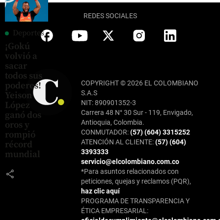
REDES SOCIALES
Deportes
¡Gokú
volvió a
sacar
todos sus
COPYRIGHT © 2026 EL COLOMBIANO
poderes!
S.A.S
Yeison
NIT: 890901352-3
López
Carrera 48 N° 30 Sur - 119, Envigado,
ganó dos
Antioquia, Colombia.
oros y
CONMUTADOR:
(57) (604) 3315252
rompió
ATENCIÓN AL CLIENTE:
(57) (604)
récord
3393333
mundial
servicio@elcolombiano.com.co
*Para asuntos relacionados con
share
peticiones, quejas y reclamos (PQR),
haz clic aquí
PROGRAMA DE TRANSPARENCIA Y
ÉTICA EMPRESARIAL: