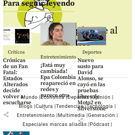
Para seguir leyendo
Regístrate al
newsletter
Críticos
Deportes
Entretenimiento
Crónicas
Nuevo
¡Está muy
de un Fan
susto para
cambiada!
Fatal:
David
Epa Colombia
Estados
Alonso, se
reapareció en
Alterados
cayó en las
redes y
decide
pruebas
parece otra
volver a
libres de
Mundo
Economía
Deportes
Opinión
escucharse
Moto2 en
Blogs
Cultura
Tendencias
Tecnología
share
Silverstone
share
Entretenimiento
Multimedia
Generación
share
Especiales marcas aliadas
Pódcast