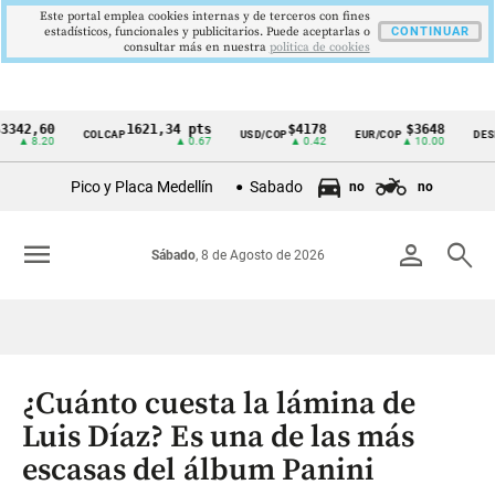
Este portal emplea cookies internas y de terceros con fines
estadísticos, funcionales y publicitarios. Puede aceptarlas o
CONTINUAR
consultar más en nuestra
politica de cookies
42,60
1621,34 pts
$4178
$3648
COLCAP
USD/COP
EUR/COP
DESEM
Cintillo
▲ 8.20
▲ 0.67
▲ 0.42
▲ 10.00
de
Pico y Placa Medellín
Sabado
no
no
indicadores
económicos
menu
person
search
Sábado
, 8 de Agosto de 2026
Colombia
¿Cuánto cuesta la lámina de
Luis Díaz? Es una de las más
escasas del álbum Panini