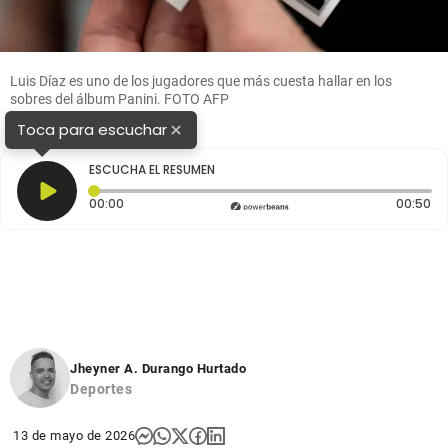
Luis Díaz es uno de los jugadores que más cuesta hallar en los
sobres del álbum Panini. FOTO AFP
×
Toca para escuchar
ESCUCHA EL RESUMEN
Tiempo transcurrido: 0 segundos
Du
00:00
00:50
Jheyner A. Durango Hurtado
Deportes
13 de mayo de 2026