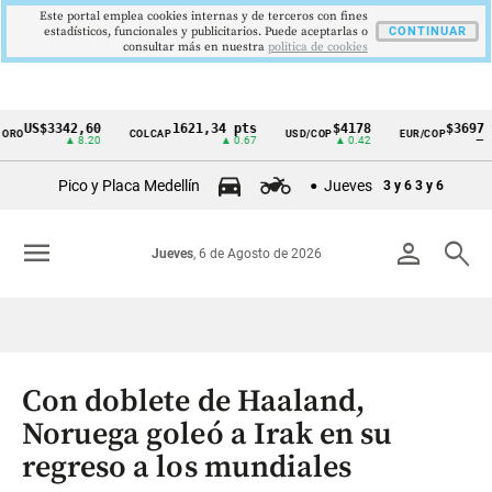
Este portal emplea cookies internas y de terceros con fines
estadísticos, funcionales y publicitarios. Puede aceptarlas o
CONTINUAR
consultar más en nuestra
politica de cookies
US$3342,60
1621,34 pts
$4178
$3697
O
COLCAP
USD/COP
EUR/COP
Cintillo
▲ 8.20
▲ 0.67
▲ 0.42
—
de
Pico y Placa Medellín
Jueves
3 y 6
3 y 6
indicadores
económicos
menu
person
search
Jueves
, 6 de Agosto de 2026
Colombia
Con doblete de Haaland,
Noruega goleó a Irak en su
regreso a los mundiales