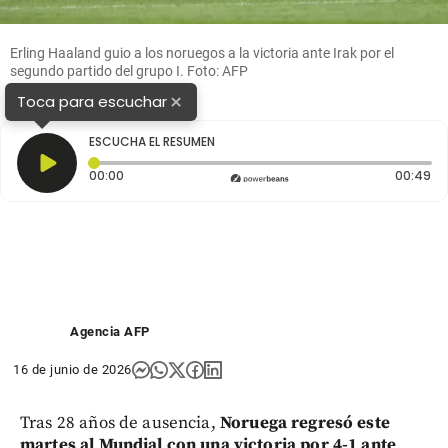
Erling Haaland guio a los noruegos a la victoria ante Irak por el
segundo partido del grupo I. Foto: AFP
×
Toca para escuchar
ESCUCHA EL RESUMEN
Tiempo transcurrido: 0 segundos
Du
00:00
00:49
Agencia AFP
16 de junio de 2026
Tras 28 años de ausencia,
Noruega regresó este
martes al Mundial con una victoria por 4-1 ante