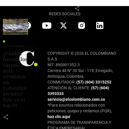
share
REDES SOCIALES
Economía
¿Cuáles
COPYRIGHT © 2026 EL COLOMBIANO
fueron los
S.A.S
carros
NIT: 890901352-3
más
Carrera 48 N° 30 Sur - 119, Envigado,
vendidos
Antioquia, Colombia.
en
CONMUTADOR:
(57) (604) 3315252
Colombia
ATENCIÓN AL CLIENTE:
(57) (604)
en julio?
3393333
Este es el
servicio@elcolombiano.com.co
top 10
*Para asuntos relacionados con
peticiones, quejas y reclamos (PQR),
share
haz clic aquí
PROGRAMA DE TRANSPARENCIA Y
ÉTICA EMPRESARIAL: