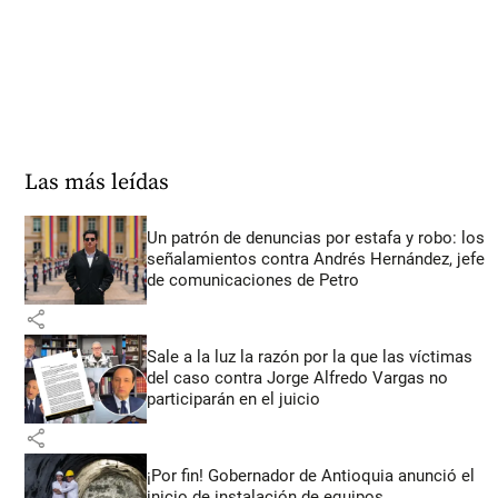
Las más leídas
Un patrón de denuncias por estafa y robo: los
señalamientos contra Andrés Hernández, jefe
de comunicaciones de Petro
share
Sale a la luz la razón por la que las víctimas
del caso contra Jorge Alfredo Vargas no
participarán en el juicio
share
¡Por fin! Gobernador de Antioquia anunció el
inicio de instalación de equipos