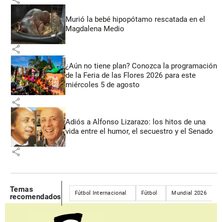
Murió la bebé hipopótamo rescatada en el
Magdalena Medio
share
¿Aún no tiene plan? Conozca la programación
de la Feria de las Flores 2026 para este
miércoles 5 de agosto
share
Adiós a Alfonso Lizarazo: los hitos de una
vida entre el humor, el secuestro y el Senado
share
Temas
Fútbol Internacional
Fútbol
Mundial 2026
recomendados