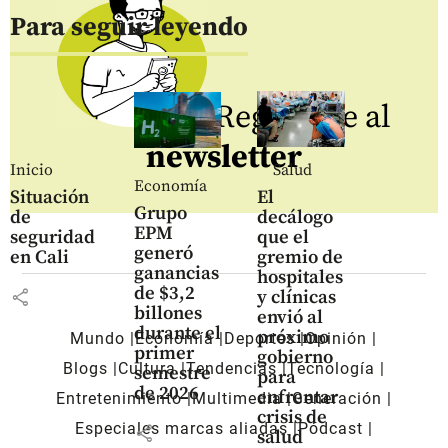
Para seguir leyendo
Regístrate al
newsletter
Inicio
Salud
Economía
Situación
El
Grupo
de
decálogo
EPM
seguridad
que el
generó
en Cali
gremio de
ganancias
hospitales
de $3,2
share
y clínicas
billones
envió al
durante el
próximo
Mundo
Economía
Deportes
Opinión
primer
gobierno
Blogs
Cultura
Tendencias
Tecnología
semestre
para
de 2026
enfrentar
Entretenimiento
Multimedia
Generación
crisis de
Especiales marcas aliadas
Pódcast
share
salud