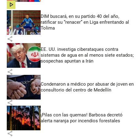
share
DIM buscará, en su partido 40 del año,
ratificar su “renacer” en Liga enfrentando al
Tolima
share
EE. UU. investiga ciberataques contra
sistemas de agua en al menos siete estados;
sospechas apuntan a Irán
share
Condenaron a médico por abusar de joven en
consultorio del centro de Medellín
share
¡Pilas con las quemas! Barbosa decretó
alerta naranja por incendios forestales
share