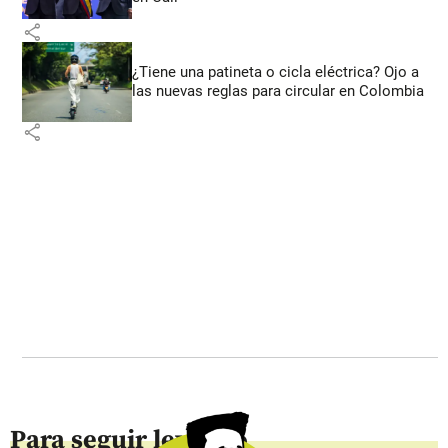
share
¿Tiene una patineta o cicla eléctrica? Ojo a
las nuevas reglas para circular en Colombia
share
Para seguir leyendo