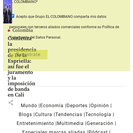
EL COLOMBIANO*
Acepto que Grupo EL COLOMBIANO
comparta mis datos
personales con terceros aliados comerciales
conforme su Política de
Colombia
Comienza
Tratamiento del Datos Personal.
la
presidencia
de De la
Espriella:
así fue el
juramento
y la
imposición
de banda
en Cali
share
Mundo
Economía
Deportes
Opinión
Blogs
Cultura
Tendencias
Tecnología
Entretenimiento
Multimedia
Generación
Especiales marcas aliadas
Pódcast