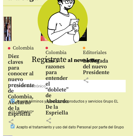
Colombia
Colombia
Editoriales
Diez
Regístrate
al newsletter
Las 5
La llegada
claves
razones
del nuevo
para
para
Presidente
conocer al
entender
nuevo
share
el
presidente
“doblete”
de
de
Colombia,
Abelardo
Abelardo
Acepto
términos y condiciones productos y servicios
Grupo EL
De la
de la
Espriella
COLOMBIANO*
Espriella
share
share
Acepto
el tratamiento y uso del dato Personal
por parte del Grupo