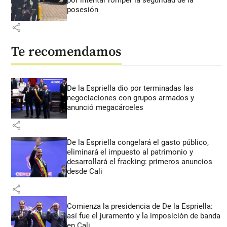
por intentar romper la seguridad de la
posesión
share
Te recomendamos
De la Espriella dio por terminadas las
negociaciones con grupos armados y
anunció megacárceles
share
De la Espriella congelará el gasto público,
eliminará el impuesto al patrimonio y
desarrollará el fracking: primeros anuncios
desde Cali
share
Comienza la presidencia de De la Espriella:
así fue el juramento y la imposición de banda
en Cali