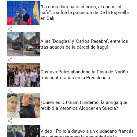
“La coca dará paso al coco, al cacao, al
café”: así fue la posesión de De la Espriella
en Cali
share
Alias ‘Douglas’ y ‘Carlos Pesebre’, entre los
trasladados de la cárcel de Itagüí
share
Gustavo Petro abandona la Casa de Nariño
tras cuatro años en la Presidencia
share
¿Quién es DJ Gunn Lundemo, la amiga que
recibió a Verónica Alcocer en Suecia?
share
Video | Policía detuvo a un ciudadano francés