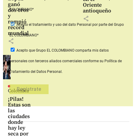
ganó
Oriente
dos oros
COLOMBIANO*
antioqueño
y
share
rompió
Acepto
el tratamiento y uso del dato Personal
por parte del Grupo
récord
mundial
EL COLOMBIANO*
share
Acepto que Grupo EL COLOMBIANO
comparta mis datos
personales con terceros aliados comerciales
conforme su Política de
Tratamiento del Datos Personal.
Colombia
¡Pilas!
Estas son
las
ciudades
donde
hay ley
seca por