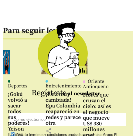
Para seguir leyendo
Oriente
Deportes
Entretenimiento
Antioqueño
Regístrate
al newsletter
¡Gokú
¡Está muy
Flores que
volvió a
cambiada!
cruzan el
sacar
Epa Colombia
cielo: así es
todos
reapareció en
el negocio
sus
redes y parece
que mueve
poderes!
otra
US$ 380
Yeison
millones
share
López
en el
Acepto
términos y condiciones productos y servicios
Grupo EL