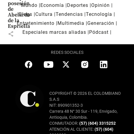
posesión
Mundo
Economía
Deportes
Opinión
de
Blogs
Cultura
Tendencias
Tecnología
Abelardo
de la
Entretenimiento
Multimedia
Generación
Espriella
Especiales marcas aliadas
Pódcast
share
REDES SOCIALES
COPYRIGHT © 2026 EL COLOMBIANO
S.A.S
NIT: 890901352-3
Carrera 48 N° 30 Sur - 119, Envigado,
Antioquia, Colombia.
CONMUTADOR:
(57) (604) 3315252
ATENCIÓN AL CLIENTE:
(57) (604)