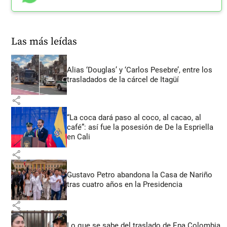
Las más leídas
Alias ‘Douglas’ y ‘Carlos Pesebre’, entre los
trasladados de la cárcel de Itagüí
share
“La coca dará paso al coco, al cacao, al
café”: así fue la posesión de De la Espriella
en Cali
share
Gustavo Petro abandona la Casa de Nariño
tras cuatro años en la Presidencia
share
Lo que se sabe del traslado de Epa Colombia