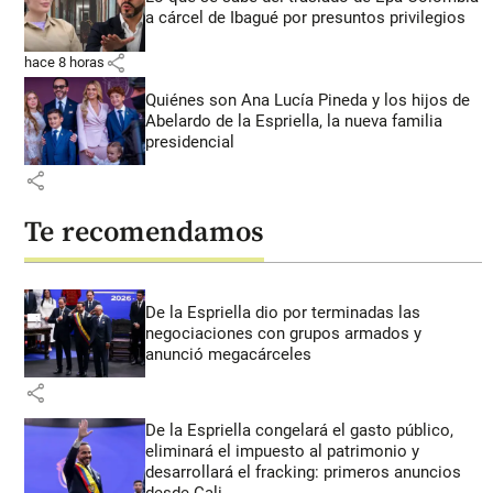
a cárcel de Ibagué por presuntos privilegios
share
hace 8 horas
Quiénes son Ana Lucía Pineda y los hijos de
Abelardo de la Espriella, la nueva familia
presidencial
share
Te recomendamos
De la Espriella dio por terminadas las
negociaciones con grupos armados y
anunció megacárceles
share
De la Espriella congelará el gasto público,
eliminará el impuesto al patrimonio y
desarrollará el fracking: primeros anuncios
desde Cali