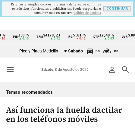
Este portal emplea cookies internas y de terceros con fines
estadísticos, funcionales y publicitarios. Puede aceptarlas o
CONTINUAR
consultar más en nuestra
politica de cookies
%
2,8 %
$4178,23
5,81 %
12,48 %
$386,
PIB
TRM
IPC
DTF
UVR
Cintillo
0
▲ 0.10
▲ 0.42
▼ 0.12
▲ 0.05
▲ 
de
Pico y Placa Medellín
Sabado
no
no
indicadores
económicos
menu
person
search
Sábado
, 8 de Agosto de 2026
Colombia
Temas recomendados
Así funciona la huella dactilar
en los teléfonos móviles