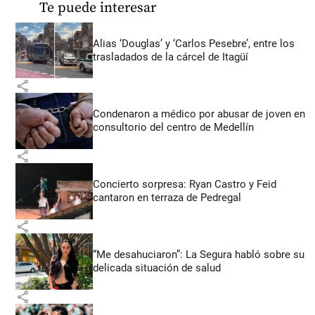
Te puede interesar
Alias ‘Douglas’ y ‘Carlos Pesebre’, entre los
trasladados de la cárcel de Itagüí
share
Condenaron a médico por abusar de joven en
consultorio del centro de Medellín
share
Concierto sorpresa: Ryan Castro y Feid
cantaron en terraza de Pedregal
share
“Me desahuciaron”: La Segura habló sobre su
delicada situación de salud
share