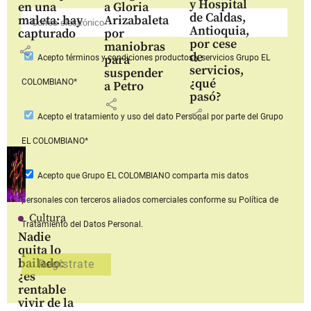
y Hospital
en una
a Gloria
de Caldas,
maleta: hay
Arizabaleta
Antioquia,
capturado
por
por cese
maniobras
share
de
para
Acepto
términos y condiciones productos y servicios
Grupo EL
servicios,
suspender
¿qué
COLOMBIANO*
a Petro
pasó?
share
share
Acepto
el tratamiento y uso del dato Personal
por parte del Grupo
EL COLOMBIANO*
Acepto que Grupo EL COLOMBIANO
comparta mis datos
personales con terceros aliados comerciales
conforme su Política de
Cultura
Tratamiento del Datos Personal.
Nadie
quita lo
bailado:
¿es
rentable
vivir de la