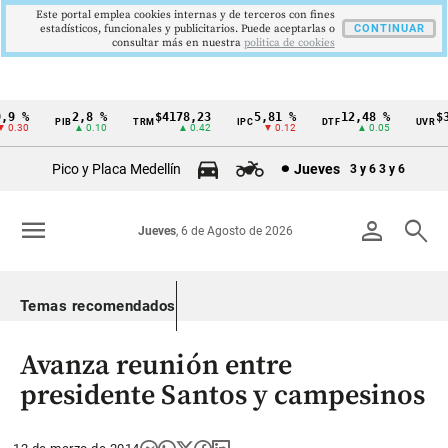
Este portal emplea cookies internas y de terceros con fines
estadísticos, funcionales y publicitarios. Puede aceptarlas o
CONTINUAR
consultar más en nuestra
politica de cookies
9 %
2,8 %
$4178,23
5,81 %
12,48 %
$38
PIB
TRM
IPC
DTF
UVR
Cintillo
0.30
▲ 0.10
▲ 0.42
▼ 0.12
▲ 0.05
de
Pico y Placa Medellín
Jueves
3 y 6
3 y 6
indicadores
económicos
menu
person
search
Jueves
, 6 de Agosto de 2026
Colombia
Temas recomendados
Avanza reunión entre
presidente Santos y campesinos