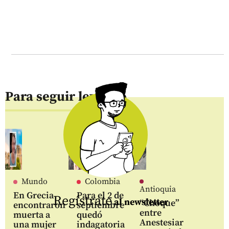
Para seguir leyendo
Mundo
Colombia
Antioquia
En Grecia
Para el 2 de
Regístrate
al newsletter
“Choque”
encontraron
septiembre
entre
muerta a
quedó
Anestesiar
una mujer
indagatoria