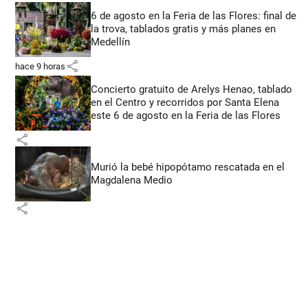
6 de agosto en la Feria de las Flores: final de
la trova, tablados gratis y más planes en
Medellín
share
hace 9 horas
Concierto gratuito de Arelys Henao, tablado
en el Centro y recorridos por Santa Elena
este 6 de agosto en la Feria de las Flores
share
Murió la bebé hipopótamo rescatada en el
Magdalena Medio
share