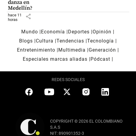
danza en
Medellín?
hace 11
share
horas
Mundo
Economía
Deportes
Opinión
Blogs
Cultura
Tendencias
Tecnología
Entretenimiento
Multimedia
Generación
Especiales marcas aliadas
Pódcast
REDES SOCIALES
COPYRIGHT © 2026 EL COLOMBIANO
S.A.S
NIT: 890901352-3