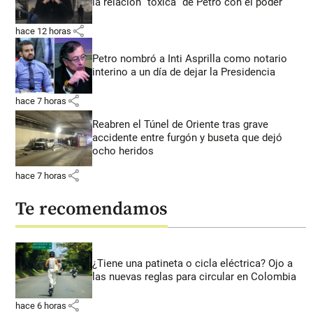
la relación “tóxica” de Petro con el poder
share
hace 12 horas
Petro nombró a Inti Asprilla como notario
interino a un día de dejar la Presidencia
share
hace 7 horas
Reabren el Túnel de Oriente tras grave
accidente entre furgón y buseta que dejó
ocho heridos
share
hace 7 horas
Te recomendamos
¿Tiene una patineta o cicla eléctrica? Ojo a
las nuevas reglas para circular en Colombia
share
hace 6 horas