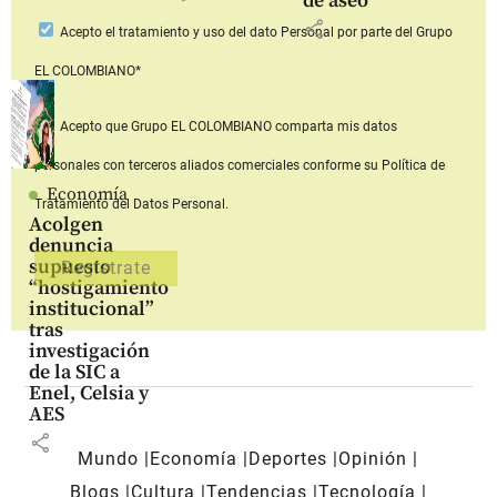
de aseo
share
Acepto
el tratamiento y uso del dato Personal
por parte del Grupo
EL COLOMBIANO*
Acepto que Grupo EL COLOMBIANO
comparta mis datos
personales con terceros aliados comerciales
conforme su Política de
Economía
Tratamiento del Datos Personal.
Acolgen
denuncia
supuesto
“hostigamiento
institucional”
tras
investigación
de la SIC a
Enel, Celsia y
AES
share
Mundo
Economía
Deportes
Opinión
Blogs
Cultura
Tendencias
Tecnología