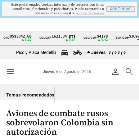
Este portal emplea cookies internas y de terceros con fines
estadísticos, funcionales y publicitarios. Puede aceptarlas o
CONTINUAR
consultar más en nuestra
politica de cookies
US$3342,60
1621,34 pts
$4178
$3697
ORO
COLCAP
USD/COP
EUR/COP
Cintillo
▲ 8.20
▲ 0.67
▲ 0.42
—
de
Pico y Placa Medellín
Jueves
3 y 6
3 y 6
indicadores
económicos
menu
person
search
Jueves
, 6 de Agosto de 2026
Colombia
Temas recomendados
Aviones de combate rusos
sobrevolaron Colombia sin
autorización