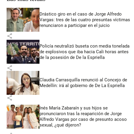
Drástico giro en el caso de Jorge Alfredo
Vargas: tres de las cuatro presuntas víctimas
renunciaron a participar en el juicio
share
Policía neutralizó buseta con media tonelada
de explosivos que iba hacia Cali horas antes
de la posesión de De la Espriella
share
Claudia Carrasquilla renunció al Concejo de
Medellín: irá al gobierno de De La Espriella
share
Inés María Zabaraín y sus hijos se
pronunciaron tras la reaparición de Jorge
Alfredo Vargas por caso de presunto acoso
sexual, ¿qué dijeron?