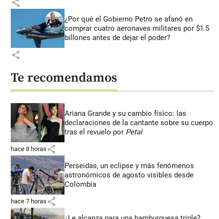
share
¿Por qué el Gobierno Petro se afanó en
comprar cuatro aeronaves militares por $1.5
billones antes de dejar el poder?
share
Te recomendamos
Ariana Grande y su cambio físico: las
declaraciones de la cantante sobre su cuerpo
tras el revuelo por
Petal
share
hace 8 horas
Perseidas, un eclipse y más fenómenos
astronómicos de agosto visibles desde
Colombia
share
hace 7 horas
¿Le alcanza para una hamburguesa triple?