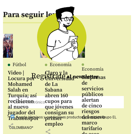
Para seguir leyendo
Fútbol
Economía
Economía
Video |
Claro y la
Regístrate
al newsletter
Empresas
Locura por
Universidad
de
Mohamed
de La
servicios
Salah en
Sabana
públicos
Turquía; así
abren 160
alertan
recibieron
cupos para
de cinco
al nuevo
que jóvenes
riesgos
jugador del
consigan su
del nuevo
Trabzonspor
primer
Acepto
términos y condiciones productos y servicios
Grupo EL
marco
empleo
share
tarifario
COLOMBIANO*
share