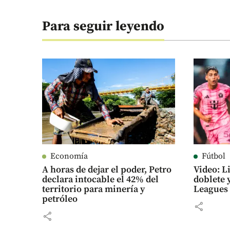
Para seguir leyendo
Economía
Fútbol
A horas de dejar el poder, Petro
Video: L
declara intocable el 42% del
doblete y
territorio para minería y
Leagues
petróleo
share
share