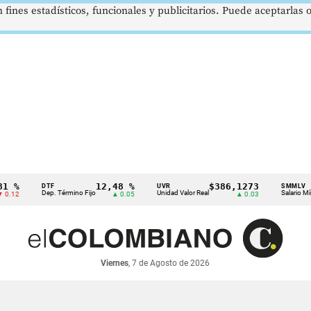
 fines estadísticos, funcionales y publicitarios. Puede aceptarlas
12,48 %
$386,1273
$
DTF
UVR
SMMLV
Dep. Término Fijo
Unidad Valor Real
Salario Mínimo
▲ 0.05
▲ 0.03
Viernes
, 7 de Agosto de 2026