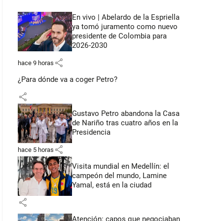
En vivo | Abelardo de la Espriella
ya tomó juramento como nuevo
presidente de Colombia para
2026-2030
share
hace 9 horas
¿Para dónde va a coger Petro?
share
Gustavo Petro abandona la Casa
de Nariño tras cuatro años en la
Presidencia
share
hace 5 horas
Visita mundial en Medellín: el
campeón del mundo, Lamine
Yamal, está en la ciudad
share
Atención: capos que negociaban