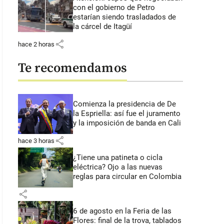
con el gobierno de Petro
estarían siendo trasladados de
la cárcel de Itagüí
share
hace 2 horas
Te recomendamos
Comienza la presidencia de De
la Espriella: así fue el juramento
y la imposición de banda en Cali
share
hace 3 horas
¿Tiene una patineta o cicla
eléctrica? Ojo a las nuevas
reglas para circular en Colombia
share
6 de agosto en la Feria de las
Flores: final de la trova, tablados