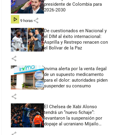
presidente de Colombia para
2026-2030
share
hace 9 horas
De cuestionados en Nacional y
el DIM al éxito internacional:
Asprilla y Restrepo renacen con
el Bolívar de la Paz
share
Invima alerta por la venta ilegal
de un supuesto medicamento
para el dolor: autoridades piden
suspender su consumo
share
El Chelsea de Xabi Alonso
tendrá un “nuevo fichaje”:
levantaron la suspensión por
dopaje al ucraniano Mijailo
Mudryk
share