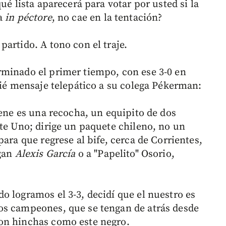
ué lista aparecerá para votar por usted si la
ta
in péctore
, no cae en la tentación?
artido. A tono con el traje.
rminado el primer tiempo, con ese 3-0 en
vié mensaje telepático a su colega Pékerman:
iene es una recocha, un equipito de dos
rte Uno; dirige un paquete chileno, no un
ara que regrese al bife, cerca de Corrientes,
ngan
Alexis García
o a "Papelito" Osorio,
o logramos el 3-3, decidí que el nuestro es
os campeones, que se tengan de atrás desde
on hinchas como este negro.