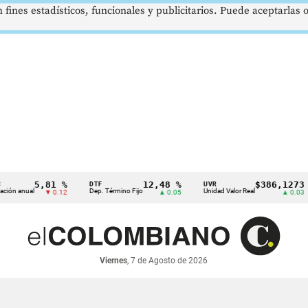
 fines estadísticos, funcionales y publicitarios. Puede aceptarlas
5,81 %
12,48 %
$386,1273
DTF
UVR
S
nual
Dep. Término Fijo
Unidad Valor Real
S
▼ 0.12
▲ 0.05
▲ 0.03
Viernes
, 7 de Agosto de 2026