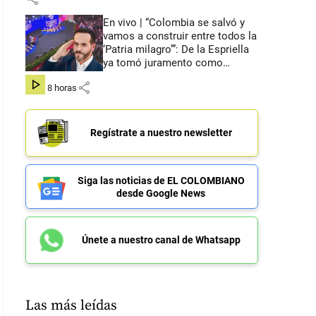
En vivo | “Colombia se salvó y
vamos a construir entre todos la
‘Patria milagro’”: De la Espriella
ya tomó juramento como
presidente de Colombia
share
hace 8 horas
Regístrate a nuestro newsletter
Siga las noticias de EL COLOMBIANO
desde Google News
Únete a nuestro canal de Whatsapp
Las más leídas