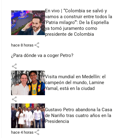
En vivo | “Colombia se salvó y
vamos a construir entre todos la
‘Patria milagro’”: De la Espriella
ya tomó juramento como
presidente de Colombia
share
hace 8 horas
¿Para dónde va a coger Petro?
share
Visita mundial en Medellín: el
campeón del mundo, Lamine
Yamal, está en la ciudad
share
Gustavo Petro abandona la Casa
de Nariño tras cuatro años en la
Presidencia
share
hace 4 horas