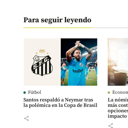
Para seguir leyendo
Fútbol
Econo
Santos respaldó a Neymar tras
La nómin
la polémica en la Copa de Brasil
más cost
opciones
impacto
share
share