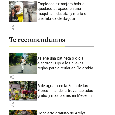
Empleado extranjero habría
quedado atrapado en una
máquina industrial y murió en
una fábrica de Bogotá
share
Te recomendamos
¿Tiene una patineta o cicla
eléctrica? Ojo a las nuevas
reglas para circular en Colombia
share
6 de agosto en la Feria de las
Flores: final de la trova, tablados
gratis y más planes en Medellín
share
Concierto gratuito de Arelys