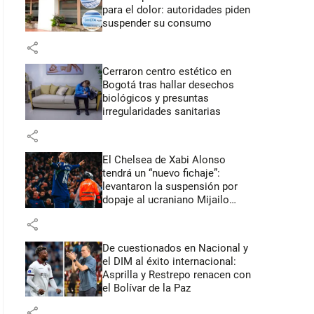
para el dolor: autoridades piden
suspender su consumo
share
Cerraron centro estético en
Bogotá tras hallar desechos
biológicos y presuntas
irregularidades sanitarias
share
El Chelsea de Xabi Alonso
tendrá un “nuevo fichaje”:
levantaron la suspensión por
dopaje al ucraniano Mijailo
Mudryk
share
De cuestionados en Nacional y
el DIM al éxito internacional:
Asprilla y Restrepo renacen con
el Bolívar de la Paz
share