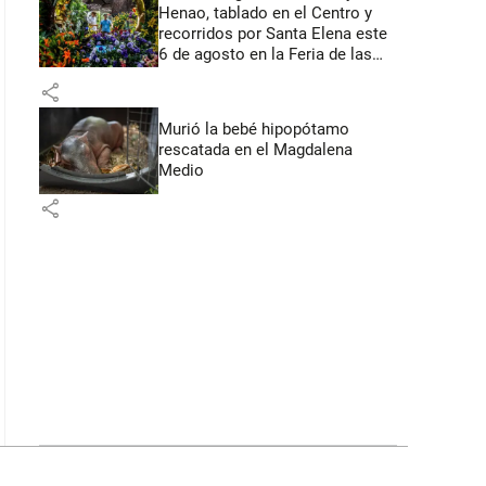
Henao, tablado en el Centro y
recorridos por Santa Elena este
6 de agosto en la Feria de las
Flores
share
Murió la bebé hipopótamo
rescatada en el Magdalena
Medio
share