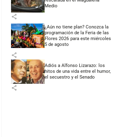
rescatada en el Magdalena
Medio
share
¿Aún no tiene plan? Conozca la
programación de la Feria de las
Flores 2026 para este miércoles
5 de agosto
share
Adiós a Alfonso Lizarazo: los
hitos de una vida entre el humor,
el secuestro y el Senado
share