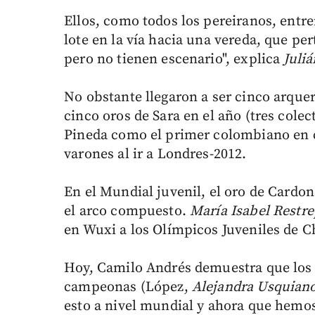
Ellos, como todos los pereiranos, ent
lote en la vía hacia una vereda, que pe
pero no tienen escenario", explica
Juli
No obstante llegaron a ser cinco arque
cinco oros de Sara en el año (tres colec
Pineda como el primer colombiano en c
varones al ir a Londres-2012.
En el Mundial juvenil, el oro de Cardo
el arco compuesto.
María
Isabel
Restr
en Wuxi a los Olímpicos Juveniles de C
Hoy, Camilo Andrés demuestra que los v
campeonas (López,
Alejandra
Usquian
esto a nivel mundial y ahora que hemos