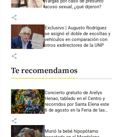
Vargas por caso de presunto
acoso sexual, ¿qué dijeron?
share
Exclusivo | Augusto Rodríguez
se asignó el doble de escoltas y
vehículos en comparación con
otros exdirectores de la UNP
share
Te recomendamos
Concierto gratuito de Arelys
Henao, tablado en el Centro y
recorridos por Santa Elena este
6 de agosto en la Feria de las
Flores
share
Murió la bebé hipopótamo