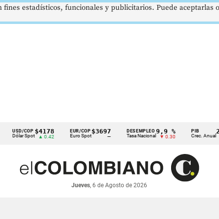
 fines estadísticos, funcionales y publicitarios. Puede aceptarlas
$4178
$3697
9,9 %
2,8 %
D/COP
EUR/COP
DESEMPLEO
PIB
lar Spot
Euro Spot
Tasa Nacional
Crec. Anual
▲ 0.42
—
▼ 0.30
▲ 0.10
Jueves
, 6 de Agosto de 2026