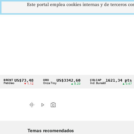
Este portal emplea cookies internas y de terceros con
US$73,48
US$3342,60
1621,34 pts
NT
ORO
COLCAP
US
Cintillo
leo
Onza Troy
Índ. Bursátil
Dó
▼ 1.12
▲ 8.20
▲ 0.67
de
indicadores
graphic_eq
play_arrow
photo_camera
económicos
Colombia
Temas recomendados