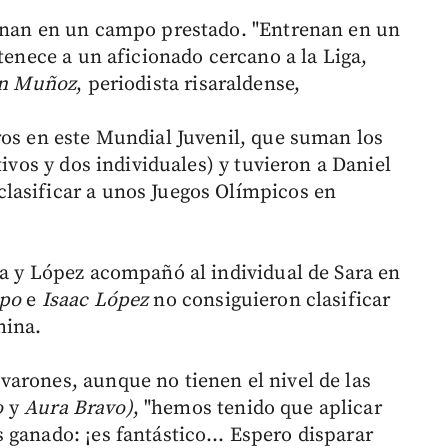
renan en un campo prestado. "Entrenan en un
rtenece a un aficionado cercano a la Liga,
án Muñoz
, periodista risaraldense,
ros en este Mundial Juvenil, que suman los
tivos y dos individuales) y tuvieron a Daniel
lasificar a unos Juegos Olímpicos en
na y López acompañó al individual de Sara en
epo
e
Isaac
López
no consiguieron clasificar
hina.
arones, aunque no tienen el nivel de las
o
y
Aura
Bravo)
, "hemos tenido que aplicar
 ganado: ¡es fantástico… Espero disparar