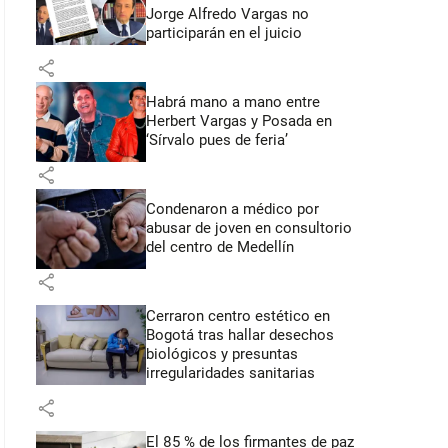
Jorge Alfredo Vargas no
participarán en el juicio
share
Habrá mano a mano entre
Herbert Vargas y Posada en
‘Sírvalo pues de feria’
share
Condenaron a médico por
abusar de joven en consultorio
del centro de Medellín
share
Cerraron centro estético en
Bogotá tras hallar desechos
biológicos y presuntas
irregularidades sanitarias
share
El 85 % de los firmantes de paz