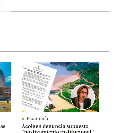
Economía
as
Acolgen denuncia supuesto
“hostigamiento institucional”