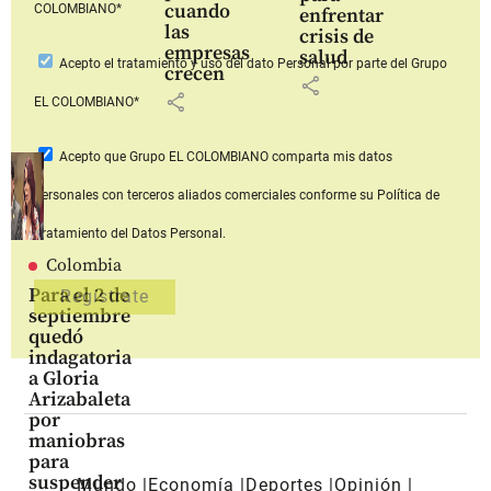
cuando
COLOMBIANO*
enfrentar
las
crisis de
empresas
salud
Acepto
el tratamiento y uso del dato Personal
por parte del Grupo
crecen
share
share
EL COLOMBIANO*
Acepto que Grupo EL COLOMBIANO
comparta mis datos
personales con terceros aliados comerciales
conforme su Política de
Tratamiento del Datos Personal.
Colombia
Para el 2 de
septiembre
quedó
indagatoria
a Gloria
Arizabaleta
por
maniobras
para
suspender
Mundo
Economía
Deportes
Opinión