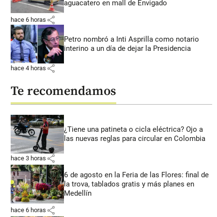
aguacatero en mall de Envigado
share
hace 6 horas
Petro nombró a Inti Asprilla como notario
interino a un día de dejar la Presidencia
share
hace 4 horas
Te recomendamos
¿Tiene una patineta o cicla eléctrica? Ojo a
las nuevas reglas para circular en Colombia
share
hace 3 horas
6 de agosto en la Feria de las Flores: final de
la trova, tablados gratis y más planes en
Medellín
share
hace 6 horas