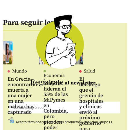
Para seguir leyendo
Mundo
Salud
Economía
En Grecia
El
Regístrate
al newsletter
Mujeres
encontraron
decálogo
lideran el
muerta a
que el
55% de las
una mujer
gremio de
MiPymes
en una
hospitales
en
maleta: hay
y clínicas
Colombia,
capturado
envió al
pero
próximo
share
pierden
gobierno
Acepto
términos y condiciones productos y servicios
Grupo EL
poder
para