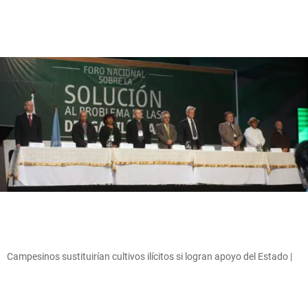
Campesinos sustituirían cultivos ilícitos si logran apoyo del Estado |