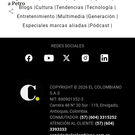
a Petro
Blogs
Cultura
Tendencias
Tecnología
share
Entretenimiento
Multimedia
Generación
Especiales marcas aliadas
Pódcast
REDES SOCIALES
COPYRIGHT © 2026 EL COLOMBIANO
S.A.S
NIT: 890901352-3
Carrera 48 N° 30 Sur - 119, Envigado,
Antioquia, Colombia.
CONMUTADOR:
(57) (604) 3315252
ATENCIÓN AL CLIENTE:
(57) (604)
3393333