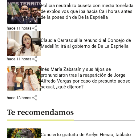
Policía neutralizó buseta con media tonelada
de explosivos que iba hacia Cali horas antes
de la posesión de De la Espriella
share
hace 11 horas
Claudia Carrasquilla renunció al Concejo de
Medellín: irá al gobierno de De La Espriella
share
hace 11 horas
Inés María Zabaraín y sus hijos se
pronunciaron tras la reaparición de Jorge
Alfredo Vargas por caso de presunto acoso
sexual, ¿qué dijeron?
share
hace 13 horas
Te recomendamos
Concierto gratuito de Arelys Henao, tablado