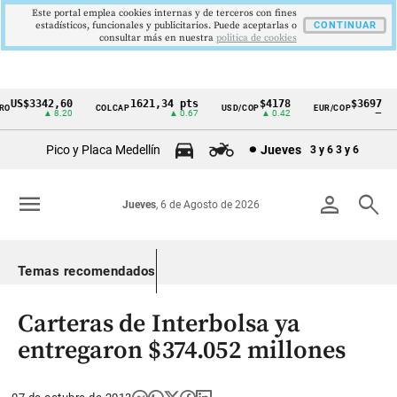
Este portal emplea cookies internas y de terceros con fines
estadísticos, funcionales y publicitarios. Puede aceptarlas o
CONTINUAR
consultar más en nuestra
politica de cookies
US$3342,60
1621,34 pts
$4178
$3697
COLCAP
USD/COP
EUR/COP
Cintillo
▲ 8.20
▲ 0.67
▲ 0.42
—
de
Pico y Placa Medellín
Jueves
3 y 6
3 y 6
indicadores
económicos
menu
person
search
Jueves
, 6 de Agosto de 2026
Colombia
Temas recomendados
Carteras de Interbolsa ya
entregaron $374.052 millones