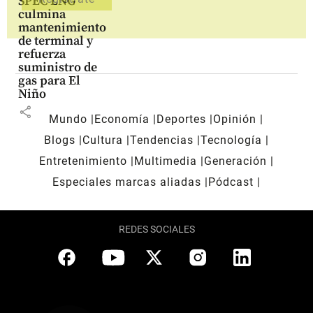
SPEC LNG
culmina
mantenimiento
de terminal y
refuerza
suministro de
gas para El
Niño
share
Mundo
Economía
Deportes
Opinión
Blogs
Cultura
Tendencias
Tecnología
Entretenimiento
Multimedia
Generación
Especiales marcas aliadas
Pódcast
REDES SOCIALES