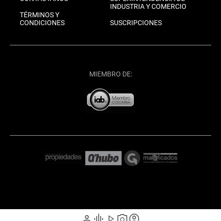
INDUSTRIA Y COMERCIO
TÉRMINOS Y
CONDICIONES
SUSCRIPCIONES
MIEMBRO DE:
person
graphic_eq
play_arrow
photo_camera
account_circle