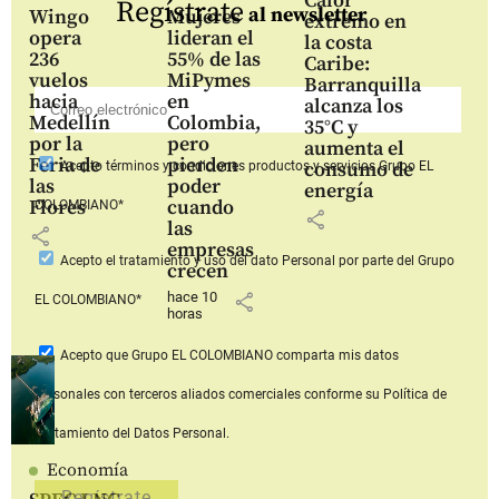
Calor
Regístrate
al newsletter
Wingo
Mujeres
extremo en
opera
lideran el
la costa
236
55% de las
Caribe:
vuelos
MiPymes
Barranquilla
hacia
en
alcanza los
Medellín
Colombia,
35°C y
por la
pero
aumenta el
Feria de
pierden
consumo de
Acepto
términos y condiciones productos y servicios
Grupo EL
las
poder
energía
Flores
cuando
COLOMBIANO*
share
las
share
empresas
Acepto
el tratamiento y uso del dato Personal
por parte del Grupo
crecen
hace 10
share
EL COLOMBIANO*
horas
Acepto que Grupo EL COLOMBIANO
comparta mis datos
personales con terceros aliados comerciales
conforme su Política de
Tratamiento del Datos Personal.
Economía