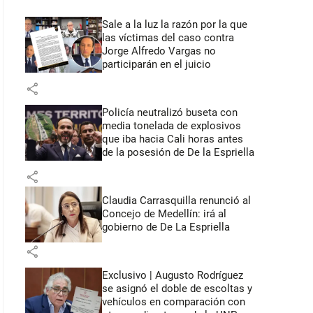
Sale a la luz la razón por la que
las víctimas del caso contra
Jorge Alfredo Vargas no
participarán en el juicio
share
Policía neutralizó buseta con
media tonelada de explosivos
que iba hacia Cali horas antes
de la posesión de De la Espriella
share
Claudia Carrasquilla renunció al
Concejo de Medellín: irá al
gobierno de De La Espriella
share
Exclusivo | Augusto Rodríguez
se asignó el doble de escoltas y
vehículos en comparación con