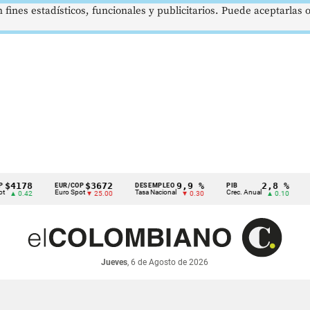
 fines estadísticos, funcionales y publicitarios. Puede aceptarlas
8
$3672
9,9 %
2,8 %
EUR/COP
DESEMPLEO
PIB
TRM
Euro Spot
Tasa Nacional
Crec. Anual
Tasa Re
42
▼ 25.00
▼ 0.30
▲ 0.10
Jueves
, 6 de Agosto de 2026