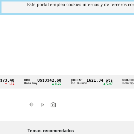
Este portal emplea cookies internas y de terceros con
48
US$3342,60
1621,34 pts
$417
ORO
COLCAP
USD/COP
Cintillo
Onza Troy
Índ. Bursátil
Dólar Spot
12
▲ 8.20
▲ 0.67
▲ 0.
de
indicadores
graphic_eq
play_arrow
photo_camera
económicos
Colombia
Temas recomendados