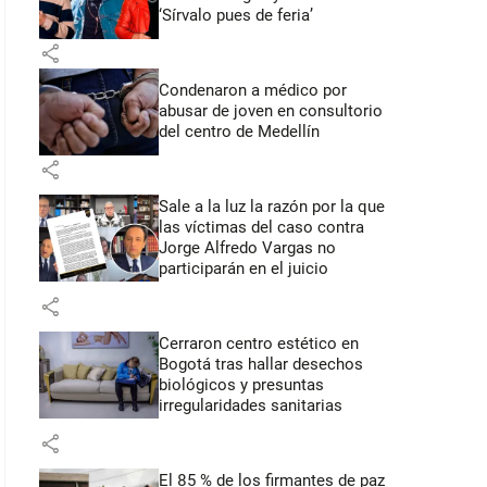
‘Sírvalo pues de feria’
share
Condenaron a médico por
abusar de joven en consultorio
del centro de Medellín
share
Sale a la luz la razón por la que
las víctimas del caso contra
Jorge Alfredo Vargas no
participarán en el juicio
share
Cerraron centro estético en
Bogotá tras hallar desechos
biológicos y presuntas
irregularidades sanitarias
share
El 85 % de los firmantes de paz