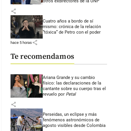
otros exdirectores de la UNP
share
Cuatro años a bordo de sí
mismo: crónica de la relación
“tóxica” de Petro con el poder
share
hace 5 horas
Te recomendamos
Ariana Grande y su cambio
físico: las declaraciones de la
cantante sobre su cuerpo tras el
revuelo por
Petal
share
Perseidas, un eclipse y más
fenómenos astronómicos de
agosto visibles desde Colombia