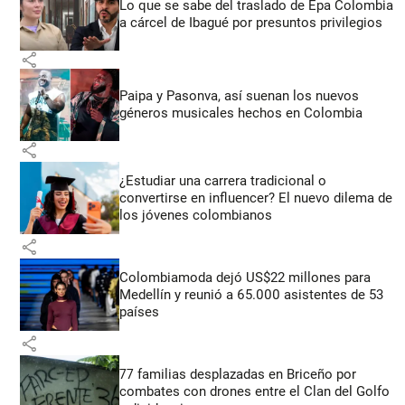
Lo que se sabe del traslado de Epa Colombia
a cárcel de Ibagué por presuntos privilegios
share
Paipa y Pasonva, así suenan los nuevos
géneros musicales hechos en Colombia
share
¿Estudiar una carrera tradicional o
convertirse en influencer? El nuevo dilema de
los jóvenes colombianos
share
Colombiamoda dejó US$22 millones para
Medellín y reunió a 65.000 asistentes de 53
países
share
77 familias desplazadas en Briceño por
combates con drones entre el Clan del Golfo