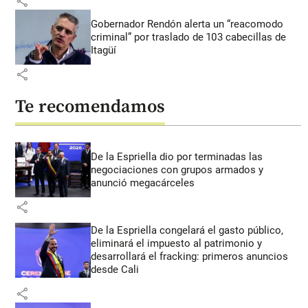
share
Gobernador Rendón alerta un “reacomodo
criminal” por traslado de 103 cabecillas de
Itagüí
share
Te recomendamos
De la Espriella dio por terminadas las
negociaciones con grupos armados y
anunció megacárceles
share
De la Espriella congelará el gasto público,
eliminará el impuesto al patrimonio y
desarrollará el fracking: primeros anuncios
desde Cali
share