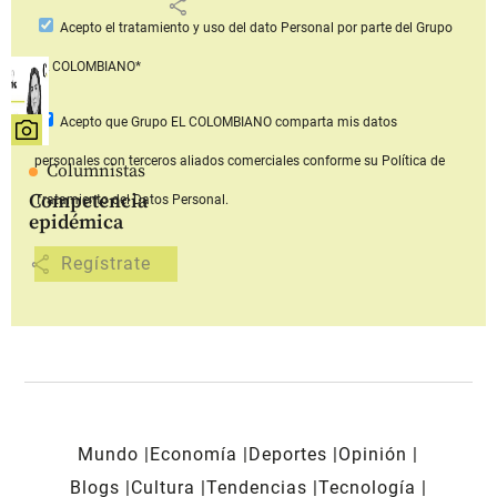
share
Acepto
el tratamiento y uso del dato Personal
por parte del Grupo
EL COLOMBIANO*
Acepto que Grupo EL COLOMBIANO
comparta mis datos
personales con terceros aliados comerciales
conforme su Política de
Columnistas
Competencia
Tratamiento del Datos Personal.
epidémica
share
Mundo
Economía
Deportes
Opinión
Blogs
Cultura
Tendencias
Tecnología