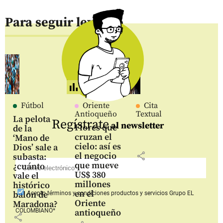
Para seguir leyendo
Fútbol
Oriente
Cita
Antioqueño
Textual
La pelota
Regístrate
al newsletter
Flores que
de la
cruzan el
‘Mano de
cielo: así es
Dios’ sale a
share
el negocio
subasta:
que mueve
¿cuánto
US$ 380
vale el
millones
histórico
en el
balón de
Acepto
términos y condiciones productos y servicios
Grupo EL
Oriente
Maradona?
COLOMBIANO*
antioqueño
share