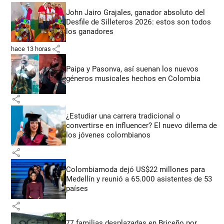
John Jairo Grajales, ganador absoluto del
Desfile de Silleteros 2026: estos son todos
los ganadores
share
hace 13 horas
Paipa y Pasonva, así suenan los nuevos
géneros musicales hechos en Colombia
share
¿Estudiar una carrera tradicional o
convertirse en influencer? El nuevo dilema de
los jóvenes colombianos
share
Colombiamoda dejó US$22 millones para
Medellín y reunió a 65.000 asistentes de 53
países
share
77 familias desplazadas en Briceño por