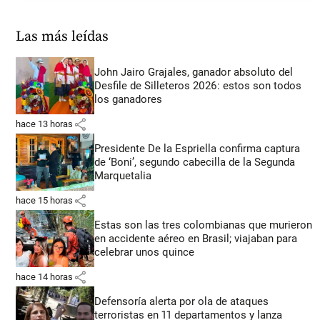
Las más leídas
John Jairo Grajales, ganador absoluto del
Desfile de Silleteros 2026: estos son todos
los ganadores
share
hace 13 horas
Presidente De la Espriella confirma captura
de ‘Boni’, segundo cabecilla de la Segunda
Marquetalia
share
hace 15 horas
Estas son las tres colombianas que murieron
en accidente aéreo en Brasil; viajaban para
celebrar unos quince
share
hace 14 horas
Defensoría alerta por ola de ataques
terroristas en 11 departamentos y lanza