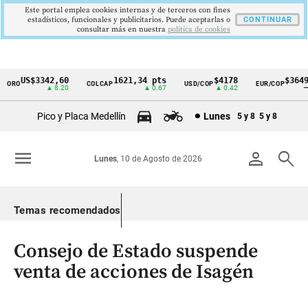
Este portal emplea cookies internas y de terceros con fines
estadísticos, funcionales y publicitarios. Puede aceptarlas o
CONTINUAR
consultar más en nuestra
politica de cookies
US$3342,60
1621,34 pts
$4178
$3649
RO
COLCAP
USD/COP
EUR/COP
Cintillo
▲ 8.20
▲ 0.67
▲ 0.42
—
de
Pico y Placa Medellín
Lunes
5 y 8
5 y 8
indicadores
económicos
menu
person
search
Lunes
, 10 de Agosto de 2026
Colombia
Temas recomendados
Consejo de Estado suspende
venta de acciones de Isagén