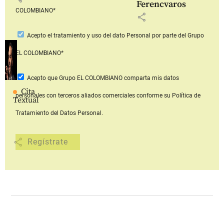
Ferencvaros
COLOMBIANO*
share
Acepto
el tratamiento y uso del dato Personal
por parte del Grupo
EL COLOMBIANO*
Acepto que Grupo EL COLOMBIANO
comparta mis datos
Cita
personales con terceros aliados comerciales
conforme su Política de
Textual
Tratamiento del Datos Personal.
share