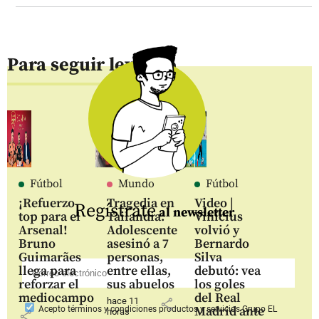
Para seguir leyendo
Fútbol
Mundo
Fútbol
¡Refuerzo
Tragedia en
Video |
Regístrate
al newsletter
top para el
Tailandia:
Vinícius
Arsenal!
Adolescente
volvió y
Bruno
asesinó a 7
Bernardo
Guimarães
personas,
Silva
llega para
entre ellas,
debutó: vea
reforzar el
sus abuelos
los goles
mediocampo
del Real
hace 11
share
Madrid ante
Acepto
términos y condiciones productos y servicios
Grupo EL
horas
share