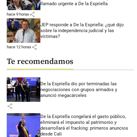
llamado urgente a De la Espriella
share
hace 9 horas
JEP responde a De la Espriella: ¿qué dijo
sobre la independencia judicial y las
víctimas?
share
hace 12 horas
Te recomendamos
De la Espriella dio por terminadas las
negociaciones con grupos armados y
anunció megacárceles
share
De la Espriella congelará el gasto público,
eliminará el impuesto al patrimonio y
desarrollará el fracking: primeros anuncios
desde Cali