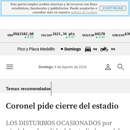
Este portal emplea cookies internas y de terceros con fines
estadísticos, funcionales y publicitarios. Puede aceptarlas o
CONTINUAR
consultar más en nuestra
politica de cookies
US$3342,60
1621,34 pts
$4178
$364
ORO
COLCAP
USD/COP
EUR/COP
Cintillo
▲ 8.20
▲ 0.67
▲ 0.42
de
Pico y Placa Medellín
Domingo
no
no
indicadores
económicos
menu
person
search
Domingo
, 9 de Agosto de 2026
Colombia
Temas recomendados
Coronel pide cierre del estadio
LOS DISTURBIOS OCASIONADOS por