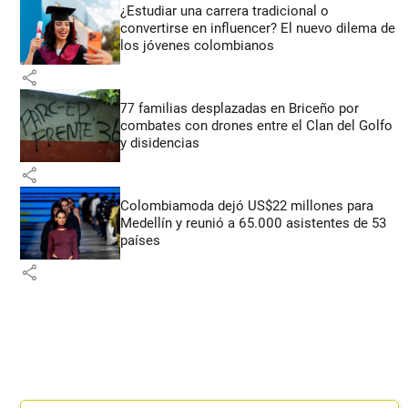
¿Estudiar una carrera tradicional o
convertirse en influencer? El nuevo dilema de
los jóvenes colombianos
share
77 familias desplazadas en Briceño por
combates con drones entre el Clan del Golfo
y disidencias
share
Colombiamoda dejó US$22 millones para
Medellín y reunió a 65.000 asistentes de 53
países
share