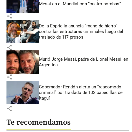
Messi en el Mundial con “cuatro bombas”
share
De la Espriella anuncia “mano de hierro”
contra las estructuras criminales luego del
traslado de 117 presos
share
Murió Jorge Messi, padre de Lionel Messi, en
Argentina
share
Gobernador Rendón alerta un “reacomodo
criminal” por traslado de 103 cabecillas de
Itagüí
share
Te recomendamos