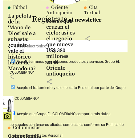
Fútbol
Oriente
Cita
Antioqueño
Textual
La pelota
Regístrate
al newsletter
Flores que
de la
cruzan el
‘Mano de
cielo: así es
Dios’ sale a
share
el negocio
subasta:
que mueve
¿cuánto
US$ 380
vale el
millones
histórico
en el
balón de
Acepto
términos y condiciones productos y servicios
Grupo EL
Oriente
Maradona?
COLOMBIANO*
antioqueño
share
share
Acepto
el tratamiento y uso del dato Personal
por parte del Grupo
EL COLOMBIANO*
Acepto que Grupo EL COLOMBIANO
comparta mis datos
personales con terceros aliados comerciales
conforme su Política de
Columnistas
Competencia
Tratamiento del Datos Personal.