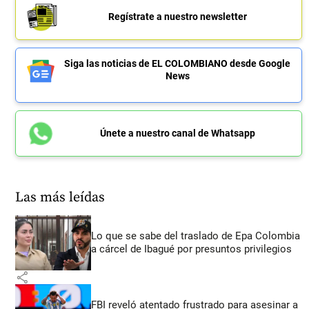
Regístrate a nuestro newsletter
Siga las noticias de EL COLOMBIANO desde Google
News
Únete a nuestro canal de Whatsapp
Las más leídas
Lo que se sabe del traslado de Epa Colombia
a cárcel de Ibagué por presuntos privilegios
share
FBI reveló atentado frustrado para asesinar a