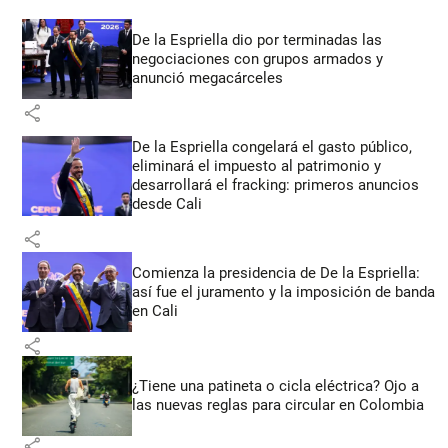
De la Espriella dio por terminadas las
negociaciones con grupos armados y
anunció megacárceles
share
De la Espriella congelará el gasto público,
eliminará el impuesto al patrimonio y
desarrollará el fracking: primeros anuncios
desde Cali
share
Comienza la presidencia de De la Espriella:
así fue el juramento y la imposición de banda
en Cali
share
¿Tiene una patineta o cicla eléctrica? Ojo a
las nuevas reglas para circular en Colombia
share