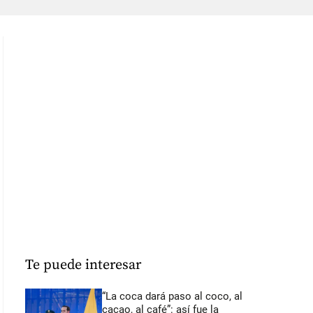
Te puede interesar
“La coca dará paso al coco, al
cacao, al café”: así fue la