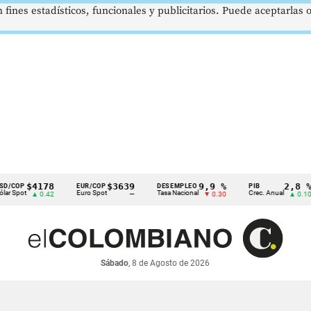
 fines estadísticos, funcionales y publicitarios. Puede aceptarlas
$4178
$3639
9,9 %
2,8 %
EUR/COP
DESEMPLEO
PIB
t
Euro Spot
Tasa Nacional
Crec. Anual
▲ 0.42
—
▼ 0.30
▲ 0.10
Sábado
, 8 de Agosto de 2026