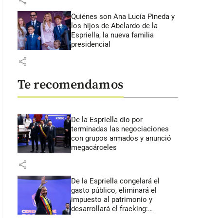
share
Quiénes son Ana Lucía Pineda y
los hijos de Abelardo de la
Espriella, la nueva familia
presidencial
share
Te recomendamos
De la Espriella dio por
terminadas las negociaciones
con grupos armados y anunció
megacárceles
share
De la Espriella congelará el
gasto público, eliminará el
impuesto al patrimonio y
desarrollará el fracking: