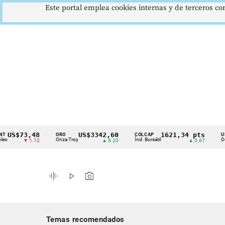
Este portal emplea cookies internas y de terceros con
$73,48
US$3342,60
1621,34 pts
ORO
COLCAP
USD/COP
Cintillo
Onza Troy
Índ. Bursátil
Dólar Spo
▼ 1.12
▲ 8.20
▲ 0.67
de
indicadores
graphic_eq
play_arrow
photo_camera
económicos
Colombia
Temas recomendados