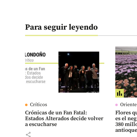
Para seguir leyendo
Críticos
Orient
Crónicas de un Fan Fatal:
Flores qu
Estados Alterados decide volver
es el ne
a escucharse
380 mill
antioqu
share