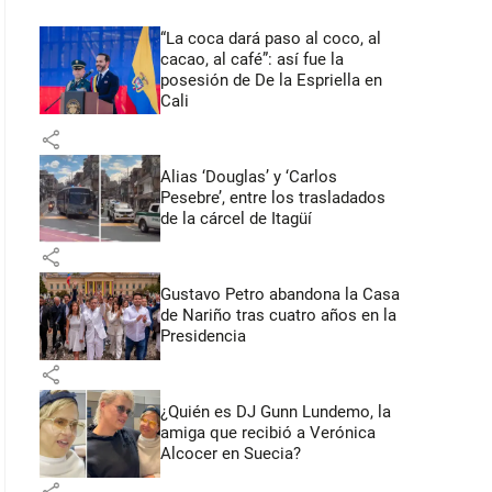
“La coca dará paso al coco, al
cacao, al café”: así fue la
posesión de De la Espriella en
Cali
share
Alias ‘Douglas’ y ‘Carlos
Pesebre’, entre los trasladados
de la cárcel de Itagüí
share
Gustavo Petro abandona la Casa
de Nariño tras cuatro años en la
Presidencia
share
¿Quién es DJ Gunn Lundemo, la
amiga que recibió a Verónica
Alcocer en Suecia?