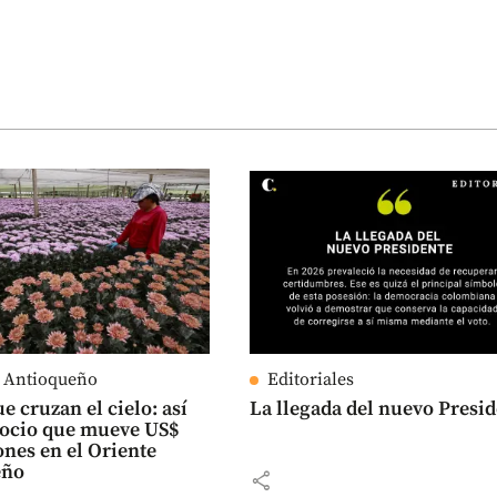
e Antioqueño
Editoriales
e cruzan el cielo: así
La llegada del nuevo Presi
gocio que mueve US$
ones en el Oriente
eño
share