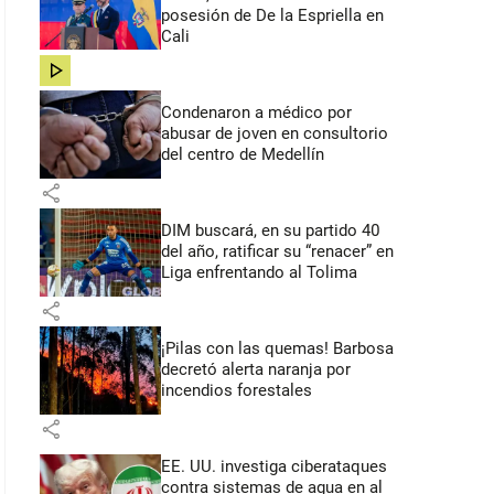
posesión de De la Espriella en
Cali
share
Condenaron a médico por
abusar de joven en consultorio
del centro de Medellín
share
DIM buscará, en su partido 40
del año, ratificar su “renacer” en
Liga enfrentando al Tolima
share
¡Pilas con las quemas! Barbosa
decretó alerta naranja por
incendios forestales
share
EE. UU. investiga ciberataques
contra sistemas de agua en al