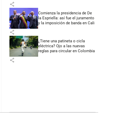
primeros anuncios desde Cali
share
Comienza la presidencia de De
la Espriella: así fue el juramento
y la imposición de banda en Cali
share
¿Tiene una patineta o cicla
eléctrica? Ojo a las nuevas
reglas para circular en Colombia
share