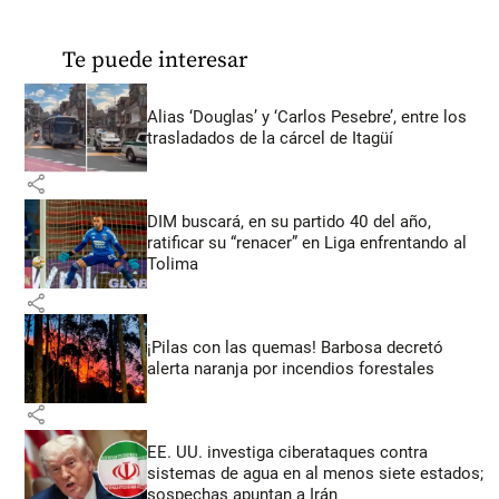
Te puede interesar
Alias ‘Douglas’ y ‘Carlos Pesebre’, entre los
trasladados de la cárcel de Itagüí
share
DIM buscará, en su partido 40 del año,
ratificar su “renacer” en Liga enfrentando al
Tolima
share
¡Pilas con las quemas! Barbosa decretó
alerta naranja por incendios forestales
share
EE. UU. investiga ciberataques contra
sistemas de agua en al menos siete estados;
sospechas apuntan a Irán