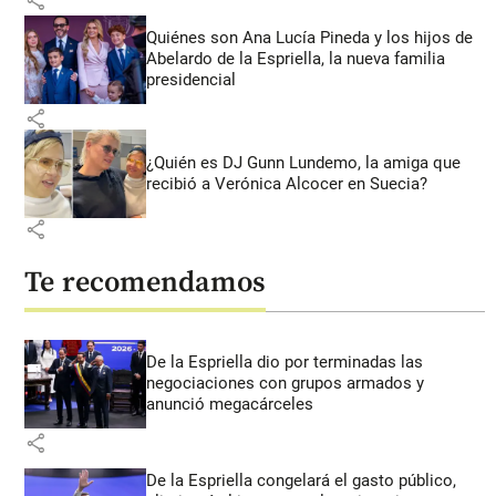
share
Quiénes son Ana Lucía Pineda y los hijos de
Abelardo de la Espriella, la nueva familia
presidencial
share
¿Quién es DJ Gunn Lundemo, la amiga que
recibió a Verónica Alcocer en Suecia?
share
Te recomendamos
De la Espriella dio por terminadas las
negociaciones con grupos armados y
anunció megacárceles
share
De la Espriella congelará el gasto público,