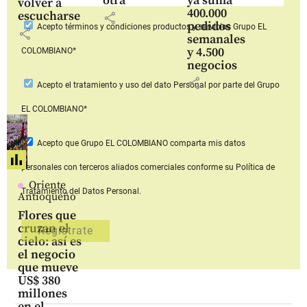
otra
ya suma
volver a
400.000
escucharse
share
pedidos
Acepto
términos y condiciones productos y servicios
Grupo EL
share
semanales
y 4.500
COLOMBIANO*
negocios
share
Acepto
el tratamiento y uso del dato Personal
por parte del Grupo
EL COLOMBIANO*
Acepto que Grupo EL COLOMBIANO
comparta mis datos
personales con terceros aliados comerciales
conforme su Política de
Oriente
Tratamiento del Datos Personal.
Antioqueño
Flores que
cruzan el
cielo: así es
el negocio
que mueve
US$ 380
millones
en el