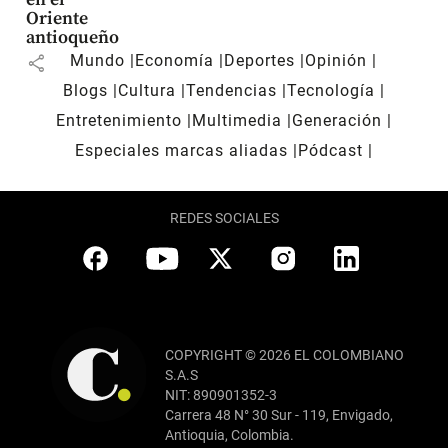
Oriente
antioqueño
Mundo
Economía
Deportes
Opinión
share
Blogs
Cultura
Tendencias
Tecnología
Entretenimiento
Multimedia
Generación
Especiales marcas aliadas
Pódcast
REDES SOCIALES
COPYRIGHT © 2026 EL COLOMBIANO
S.A.S
NIT: 890901352-3
Carrera 48 N° 30 Sur - 119, Envigado,
Antioquia, Colombia.