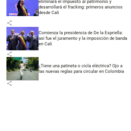
eliminará el impuesto al patrimonio y
desarrollará el fracking: primeros anuncios
desde Cali
share
Comienza la presidencia de De la Espriella:
así fue el juramento y la imposición de banda
en Cali
share
¿Tiene una patineta o cicla eléctrica? Ojo a
las nuevas reglas para circular en Colombia
share