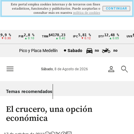
Este portal emplea cookies internas y de terceros con fines
estadísticos, funcionales y publicitarios. Puede aceptarlas o
CONTINUAR
consultar más en nuestra
politica de cookies
,9 %
2,8 %
$4178,23
5,81 %
12,48 %
$3
PIB
TRM
IPC
DTF
UVR
Cintillo
 0.30
▲ 0.10
▲ 0.42
▼ 0.12
▲ 0.05
de
Pico y Placa Medellín
Sabado
no
no
indicadores
económicos
menu
person
search
Sábado
, 8 de Agosto de 2026
Colombia
Temas recomendados
El crucero, una opción
económica