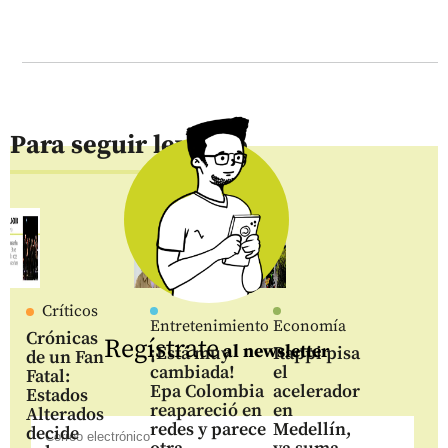
Para seguir leyendo
Críticos
Entretenimiento
Economía
Crónicas
Regístrate
al newsletter
¡Está muy
Rappi pisa
de un Fan
cambiada!
el
Fatal:
Epa Colombia
acelerador
Estados
reapareció en
en
Alterados
redes y parece
Medellín,
decide