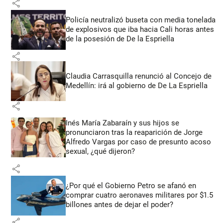
share
Policía neutralizó buseta con media tonelada
de explosivos que iba hacia Cali horas antes
de la posesión de De la Espriella
share
Claudia Carrasquilla renunció al Concejo de
Medellín: irá al gobierno de De La Espriella
share
Inés María Zabaraín y sus hijos se
pronunciaron tras la reaparición de Jorge
Alfredo Vargas por caso de presunto acoso
sexual, ¿qué dijeron?
share
¿Por qué el Gobierno Petro se afanó en
comprar cuatro aeronaves militares por $1.5
billones antes de dejar el poder?
share