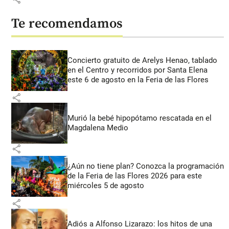
Te recomendamos
Concierto gratuito de Arelys Henao, tablado
en el Centro y recorridos por Santa Elena
este 6 de agosto en la Feria de las Flores
share
Murió la bebé hipopótamo rescatada en el
Magdalena Medio
share
¿Aún no tiene plan? Conozca la programación
de la Feria de las Flores 2026 para este
miércoles 5 de agosto
share
Adiós a Alfonso Lizarazo: los hitos de una