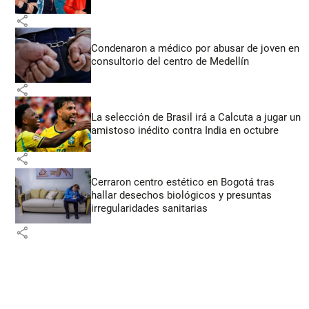
share
Condenaron a médico por abusar de joven en
consultorio del centro de Medellín
share
La selección de Brasil irá a Calcuta a jugar un
amistoso inédito contra India en octubre
share
Cerraron centro estético en Bogotá tras
hallar desechos biológicos y presuntas
irregularidades sanitarias
share