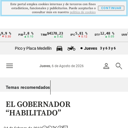
Este portal emplea cookies internas y de terceros con fines
estadísticos, funcionales y publicitarios. Puede aceptarlas o
CONTINUAR
consultar más en nuestra
politica de cookies
,9 %
2,8 %
$4178,23
5,81 %
12,48 %
$
PIB
TRM
IPC
DTF
UVR
Cintillo
▼ 0.30
▲ 0.10
▲ 0.42
▼ 0.12
▲ 0.05
de
Pico y Placa Medellín
Jueves
3 y 6
3 y 6
indicadores
económicos
menu
person
search
Jueves
, 6 de Agosto de 2026
Colombia
Temas recomendados
EL GOBERNADOR
“HABILITADO”