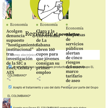
Economía
Economía
Economía
Acolgen
Claro y la
Regístrate
al newsletter
Empresas
denuncia
Universidad
de
supuesto
de La
servicios
“hostigamiento
Sabana
públicos
institucional”
abren 160
alertan
tras
cupos para
de cinco
investigación
que jóvenes
riesgos
de la SIC a
consigan su
del nuevo
Enel, Celsia y
primer
Acepto
términos y condiciones productos y servicios
Grupo EL
marco
AES
empleo
tarifario
COLOMBIANO*
share
share
de aseo
share
Acepto
el tratamiento y uso del dato Personal
por parte del Grupo
EL COLOMBIANO*