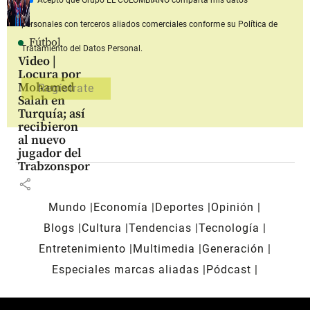
Acepto que Grupo EL COLOMBIANO
comparta mis datos
personales con terceros aliados comerciales
conforme su Política de
Fútbol
Tratamiento del Datos Personal.
Video |
Locura por
Mohamed
Salah en
Turquía; así
recibieron
al nuevo
jugador del
Trabzonspor
share
Mundo
Economía
Deportes
Opinión
Blogs
Cultura
Tendencias
Tecnología
Entretenimiento
Multimedia
Generación
Especiales marcas aliadas
Pódcast