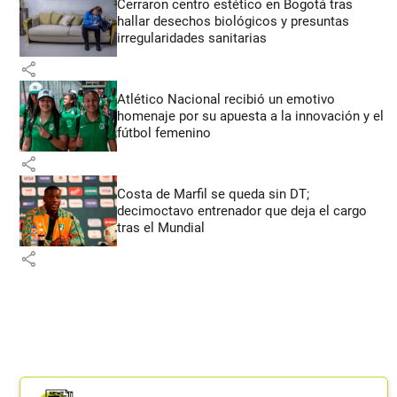
Cerraron centro estético en Bogotá tras
hallar desechos biológicos y presuntas
irregularidades sanitarias
share
Atlético Nacional recibió un emotivo
homenaje por su apuesta a la innovación y el
fútbol femenino
share
Costa de Marfil se queda sin DT;
decimoctavo entrenador que deja el cargo
tras el Mundial
share