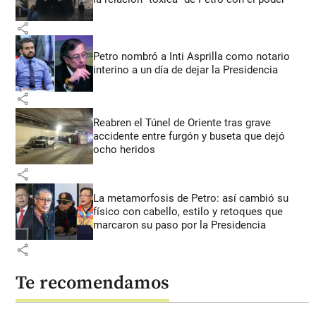
share
Petro nombró a Inti Asprilla como notario
interino a un día de dejar la Presidencia
share
Reabren el Túnel de Oriente tras grave
accidente entre furgón y buseta que dejó
ocho heridos
share
La metamorfosis de Petro: así cambió su
físico con cabello, estilo y retoques que
marcaron su paso por la Presidencia
share
Te recomendamos