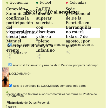
Economía
Fútbol
Colombia
Conexión
La FIFA
Sede
Regístrate
al newsletter
Summit 2026
intenta
presidencial
confirma la
superar
de De la
participación
su crisis
Espriella en
del
con
Barranquilla
vicepresidente
disculpas
no estará
electo José
y dio su
lista el 7 de
Manuel
“pleno
agosto, ¿por
Restrepo en el
apoyo” a
qué?
Acepto
términos y condiciones productos y servicios
Grupo EL
evento
Infantino
share
COLOMBIANO*
share
share
Acepto
el tratamiento y uso del dato Personal
por parte del Grupo
EL COLOMBIANO*
Acepto que Grupo EL COLOMBIANO
comparta mis datos
personales con terceros aliados comerciales
conforme su Política de
Economía
Mineros
Tratamiento del Datos Personal.
logra