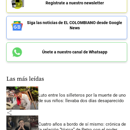
Regístrate a nuestro newsletter
Siga las noticias de EL COLOMBIANO desde Google
News
Únete a nuestro canal de Whatsapp
Las más leídas
Luto entre los silleteros por la muerte de uno
de sus niños: llevaba dos días desaparecido
share
Cuatro años a bordo de sí mismo: crónica de
la relación “tóxica” de Petro con el poder