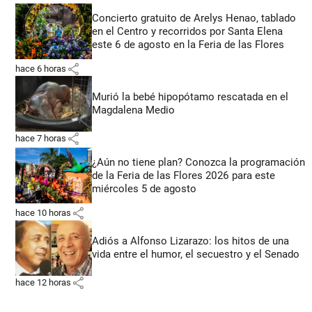
Concierto gratuito de Arelys Henao, tablado
en el Centro y recorridos por Santa Elena
este 6 de agosto en la Feria de las Flores
share
hace 6 horas
Murió la bebé hipopótamo rescatada en el
Magdalena Medio
share
hace 7 horas
¿Aún no tiene plan? Conozca la programación
de la Feria de las Flores 2026 para este
miércoles 5 de agosto
share
hace 10 horas
Adiós a Alfonso Lizarazo: los hitos de una
vida entre el humor, el secuestro y el Senado
share
hace 12 horas