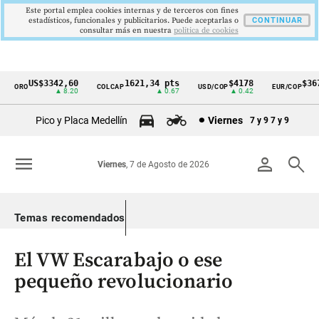
Este portal emplea cookies internas y de terceros con fines
estadísticos, funcionales y publicitarios. Puede aceptarlas o
CONTINUAR
consultar más en nuestra
politica de cookies
US$3342,60
1621,34 pts
$4178
$3672
ORO
COLCAP
USD/COP
EUR/COP
Cintillo
▲ 8.20
▲ 0.67
▲ 0.42
—
de
Pico y Placa Medellín
Viernes
7 y 9
7 y 9
indicadores
económicos
menu
person
search
Viernes
, 7 de Agosto de 2026
Colombia
Temas recomendados
El VW Escarabajo o ese
pequeño revolucionario