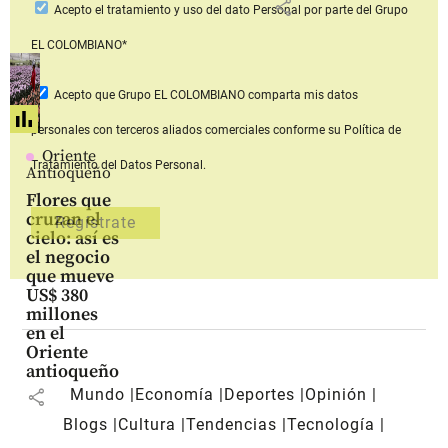
share
Acepto
el tratamiento y uso del dato Personal
por parte del Grupo
EL COLOMBIANO*
Acepto que Grupo EL COLOMBIANO
comparta mis datos
personales con terceros aliados comerciales
conforme su Política de
Oriente
Tratamiento del Datos Personal.
Antioqueño
Flores que
cruzan el
cielo: así es
el negocio
que mueve
US$ 380
millones
en el
Oriente
antioqueño
Mundo
Economía
Deportes
Opinión
share
Blogs
Cultura
Tendencias
Tecnología