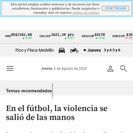
Este portal emplea cookies internas y de terceros con fines
estadísticos, funcionales y publicitarios. Puede aceptarlas o
CONTINUAR
consultar más en nuestra
politica de cookies
US$3342,60
1621,34 pts
$4178
$3672
ORO
COLCAP
USD/COP
EUR/COP
Cintillo
▲ 8.20
▲ 0.67
▲ 0.42
▼ 25.00
de
Pico y Placa Medellín
Jueves
3 y 6
3 y 6
indicadores
económicos
menu
person
search
Jueves
, 6 de Agosto de 2026
Colombia
Temas recomendados
En el fútbol, la violencia se
salió de las manos