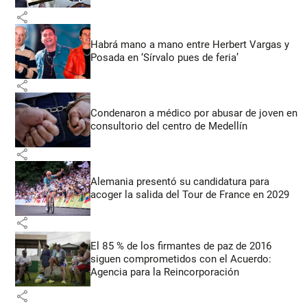
share
Habrá mano a mano entre Herbert Vargas y
Posada en ‘Sírvalo pues de feria’
share
Condenaron a médico por abusar de joven en
consultorio del centro de Medellín
share
Alemania presentó su candidatura para
acoger la salida del Tour de France en 2029
share
El 85 % de los firmantes de paz de 2016
siguen comprometidos con el Acuerdo:
Agencia para la Reincorporación
share