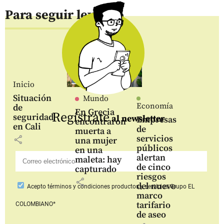
Para seguir leyendo
Inicio
Situación
Mundo
Economía
de
En Grecia
Regístrate
seguridad
al newsletter
Empresas
encontraron
en Cali
de
muerta a
servicios
share
una mujer
públicos
en una
alertan
maleta: hay
de cinco
capturado
riesgos
share
del nuevo
Acepto
términos y condiciones productos y servicios
Grupo EL
marco
tarifario
COLOMBIANO*
de aseo