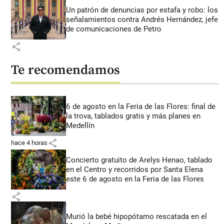
Un patrón de denuncias por estafa y robo: los
señalamientos contra Andrés Hernández, jefe
de comunicaciones de Petro
share
Te recomendamos
6 de agosto en la Feria de las Flores: final de
la trova, tablados gratis y más planes en
Medellín
share
hace 4 horas
Concierto gratuito de Arelys Henao, tablado
en el Centro y recorridos por Santa Elena
este 6 de agosto en la Feria de las Flores
share
Murió la bebé hipopótamo rescatada en el