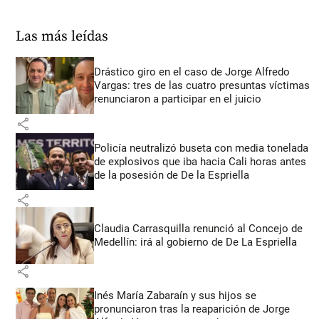
Las más leídas
Drástico giro en el caso de Jorge Alfredo
Vargas: tres de las cuatro presuntas víctimas
renunciaron a participar en el juicio
share
Policía neutralizó buseta con media tonelada
de explosivos que iba hacia Cali horas antes
de la posesión de De la Espriella
share
Claudia Carrasquilla renunció al Concejo de
Medellín: irá al gobierno de De La Espriella
share
Inés María Zabaraín y sus hijos se
pronunciaron tras la reaparición de Jorge