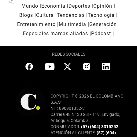
share
Mundo
Economía
Deportes
Opinión
Blogs
Cultura
Tendencias
Tecnología
Entretenimiento
Multimedia
Generación
Especiales marcas aliadas
Pódcast
REDES SOCIALES
COPYRIGHT © 2026 EL COLOMBIANO
S.A.S
NIT: 890901352-3
Carrera 48 N° 30 Sur - 119, Envigado,
Antioquia, Colombia.
CONMUTADOR:
(57) (604) 3315252
ATENCIÓN AL CLIENTE:
(57) (604)