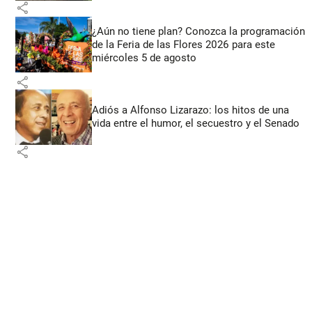
share
¿Aún no tiene plan? Conozca la programación
de la Feria de las Flores 2026 para este
miércoles 5 de agosto
share
Adiós a Alfonso Lizarazo: los hitos de una
vida entre el humor, el secuestro y el Senado
share