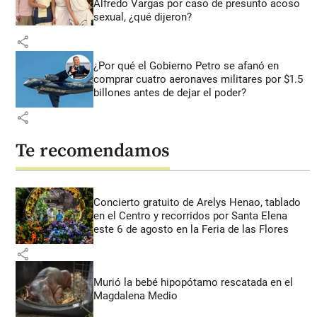
Alfredo Vargas por caso de presunto acoso
sexual, ¿qué dijeron?
share
¿Por qué el Gobierno Petro se afanó en
comprar cuatro aeronaves militares por $1.5
billones antes de dejar el poder?
share
Te recomendamos
Concierto gratuito de Arelys Henao, tablado
en el Centro y recorridos por Santa Elena
este 6 de agosto en la Feria de las Flores
share
Murió la bebé hipopótamo rescatada en el
Magdalena Medio