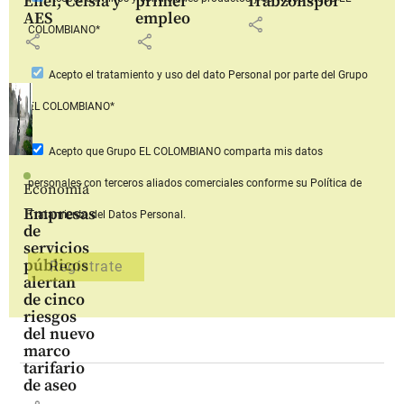
Enel, Celsia y
primer
Trabzonspor
AES
empleo
share
COLOMBIANO*
share
share
Acepto
el tratamiento y uso del dato Personal
por parte del Grupo
EL COLOMBIANO*
Acepto que Grupo EL COLOMBIANO
comparta mis datos
personales con terceros aliados comerciales
conforme su Política de
Economía
Empresas
Tratamiento del Datos Personal.
de
servicios
públicos
alertan
de cinco
riesgos
del nuevo
marco
tarifario
de aseo