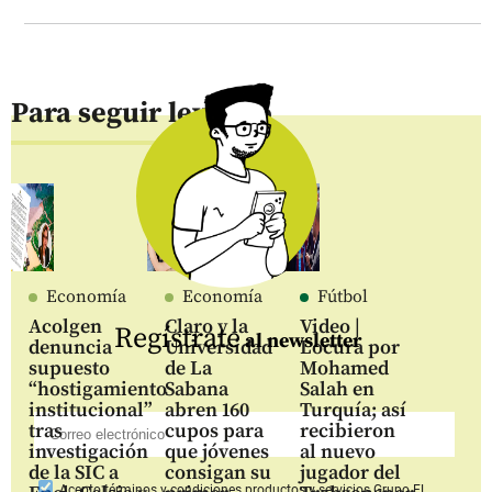
Para seguir leyendo
Economía
Economía
Fútbol
Acolgen
Claro y la
Video |
Regístrate
al newsletter
denuncia
Universidad
Locura por
supuesto
de La
Mohamed
“hostigamiento
Sabana
Salah en
institucional”
abren 160
Turquía; así
tras
cupos para
recibieron
investigación
que jóvenes
al nuevo
de la SIC a
consigan su
jugador del
Acepto
términos y condiciones productos y servicios
Grupo EL