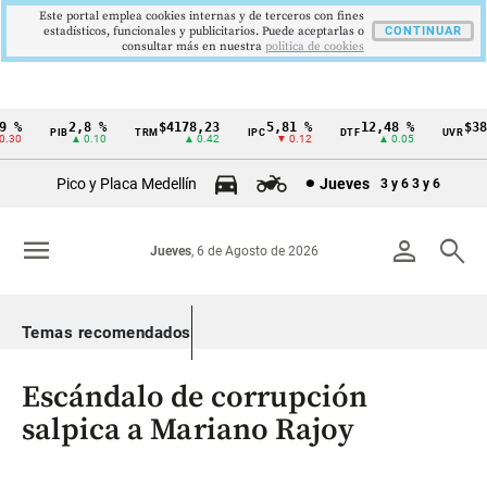
Este portal emplea cookies internas y de terceros con fines
estadísticos, funcionales y publicitarios. Puede aceptarlas o
CONTINUAR
consultar más en nuestra
politica de cookies
%
2,8 %
$4178,23
5,81 %
12,48 %
$386,
PIB
TRM
IPC
DTF
UVR
Cintillo
0
▲ 0.10
▲ 0.42
▼ 0.12
▲ 0.05
▲
de
Pico y Placa Medellín
Jueves
3 y 6
3 y 6
indicadores
económicos
menu
person
search
Jueves
, 6 de Agosto de 2026
Colombia
Temas recomendados
Escándalo de corrupción
salpica a Mariano Rajoy