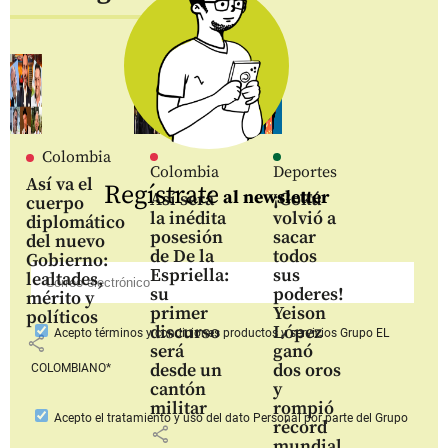
Colombia
Colombia
Deportes
Así va el
Regístrate
al newsletter
Así será
¡Gokú
cuerpo
la inédita
volvió a
diplomático
posesión
sacar
del nuevo
de De la
todos
Gobierno:
Espriella:
sus
lealtades,
su
poderes!
mérito y
primer
Yeison
políticos
discurso
López
Acepto
términos y condiciones productos y servicios
Grupo EL
share
será
ganó
desde un
dos oros
COLOMBIANO*
cantón
y
militar
rompió
Acepto
el tratamiento y uso del dato Personal
por parte del Grupo
récord
share
mundial