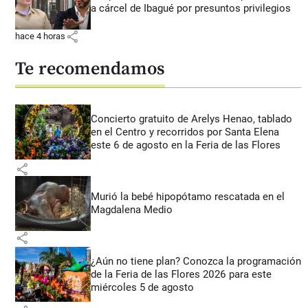
a cárcel de Ibagué por presuntos privilegios
share
hace 4 horas
Te recomendamos
Concierto gratuito de Arelys Henao, tablado
en el Centro y recorridos por Santa Elena
este 6 de agosto en la Feria de las Flores
share
Murió la bebé hipopótamo rescatada en el
Magdalena Medio
share
¿Aún no tiene plan? Conozca la programación
de la Feria de las Flores 2026 para este
miércoles 5 de agosto