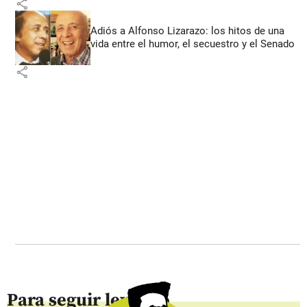
share
Adiós a Alfonso Lizarazo: los hitos de una
vida entre el humor, el secuestro y el Senado
share
Para seguir leyendo