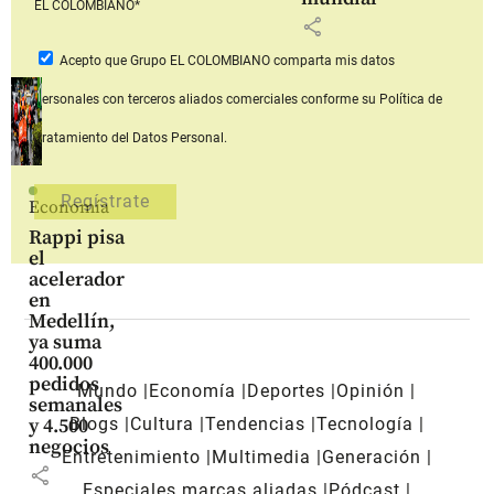
EL COLOMBIANO*
share
Acepto que Grupo EL COLOMBIANO
comparta mis datos
personales con terceros aliados comerciales
conforme su Política de
Tratamiento del Datos Personal.
Economía
Rappi pisa
el
acelerador
en
Medellín,
ya suma
400.000
pedidos
Mundo
Economía
Deportes
Opinión
semanales
Blogs
Cultura
Tendencias
Tecnología
y 4.500
negocios
Entretenimiento
Multimedia
Generación
share
Especiales marcas aliadas
Pódcast