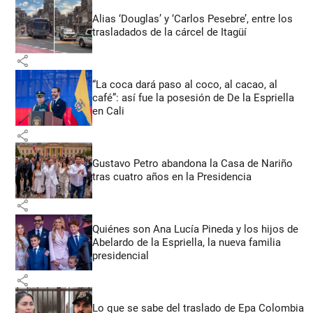
Alias ‘Douglas’ y ‘Carlos Pesebre’, entre los
trasladados de la cárcel de Itagüí
share
“La coca dará paso al coco, al cacao, al
café”: así fue la posesión de De la Espriella
en Cali
share
Gustavo Petro abandona la Casa de Nariño
tras cuatro años en la Presidencia
share
Quiénes son Ana Lucía Pineda y los hijos de
Abelardo de la Espriella, la nueva familia
presidencial
share
Lo que se sabe del traslado de Epa Colombia