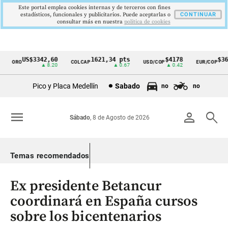
Este portal emplea cookies internas y de terceros con fines
estadísticos, funcionales y publicitarios. Puede aceptarlas o
CONTINUAR
consultar más en nuestra
politica de cookies
US$3342,60
1621,34 pts
$4178
$363
ORO
COLCAP
USD/COP
EUR/COP
Cintillo
▲ 8.20
▲ 0.67
▲ 0.42
de
Pico y Placa Medellín
Sabado
no
no
indicadores
económicos
menu
person
search
Sábado
, 8 de Agosto de 2026
Colombia
Temas recomendados
Ex presidente Betancur
coordinará en España cursos
sobre los bicentenarios