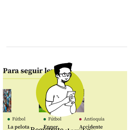
Para seguir leyendo
Fútbol
Fútbol
Antioquia
La pelota
Enner
Accidente