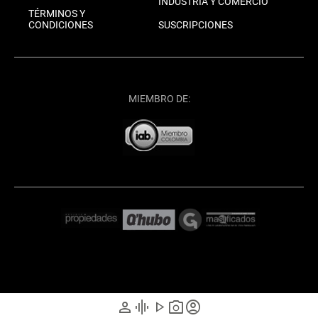
INDUSTRIA Y COMERCIO
TÉRMINOS Y
CONDICIONES
SUSCRIPCIONES
MIEMBRO DE:
person
graphic_eq
play_arrow
photo_camera
account_circle