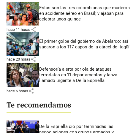
Estas son las tres colombianas que murieron
en accidente aéreo en Brasil; viajaban para
celebrar unos quince
share
hace 11 horas
El primer golpe del gobierno de Abelardo: así
sacaron a los 117 capos de la cárcel de Itagüí
share
hace 20 horas
Defensoría alerta por ola de ataques
terroristas en 11 departamentos y lanza
llamado urgente a De la Espriella
share
hace 6 horas
Te recomendamos
De la Espriella dio por terminadas las
negociaciones con grupos armados y