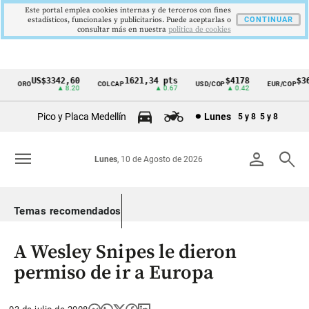
Este portal emplea cookies internas y de terceros con fines
estadísticos, funcionales y publicitarios. Puede aceptarlas o
CONTINUAR
consultar más en nuestra
politica de cookies
US$3342,60
1621,34 pts
$4178
$364
ORO
COLCAP
USD/COP
EUR/COP
Cintillo
▲ 8.20
▲ 0.67
▲ 0.42
de
Pico y Placa Medellín
Lunes
5 y 8
5 y 8
indicadores
económicos
menu
person
search
Lunes
, 10 de Agosto de 2026
Colombia
Temas recomendados
A Wesley Snipes le dieron
permiso de ir a Europa