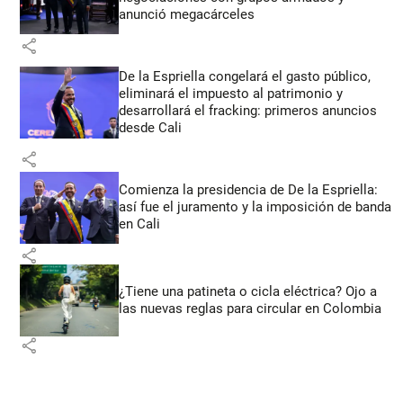
anunció megacárceles
share
De la Espriella congelará el gasto público,
eliminará el impuesto al patrimonio y
desarrollará el fracking: primeros anuncios
desde Cali
share
Comienza la presidencia de De la Espriella:
así fue el juramento y la imposición de banda
en Cali
share
¿Tiene una patineta o cicla eléctrica? Ojo a
las nuevas reglas para circular en Colombia
share