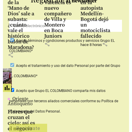
Regístrate
al newsletter
de la
Valencia es
en la
‘Mano de
nuevo
autopista
Dios’ sale a
compañero
Medellín-
subasta:
de Villa y
Bogotá dejó
¿cuánto
Montero
un
vale el
en Boca
motociclista
histórico
Juniors
fallecido
balón de
Acepto
términos y condiciones productos y servicios
Grupo EL
share
share
hace 8 horas
Maradona?
COLOMBIANO*
share
Acepto
el tratamiento y uso del dato Personal
por parte del Grupo
EL COLOMBIANO*
Acepto que Grupo EL COLOMBIANO
comparta mis datos
Oriente
personales con terceros aliados comerciales
conforme su Política de
Antioqueño
Flores que
Tratamiento del Datos Personal.
cruzan el
cielo: así es
el negocio