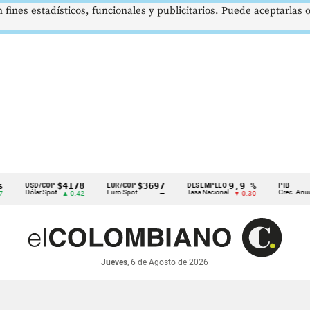
 fines estadísticos, funcionales y publicitarios. Puede aceptarlas
$4178
$3697
9,9 %
2,8
USD/COP
EUR/COP
DESEMPLEO
PIB
Dólar Spot
Euro Spot
Tasa Nacional
Crec. Anual
▲ 0.42
—
▼ 0.30
▲ 0
Jueves
, 6 de Agosto de 2026