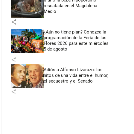
Murió la bebé hipopótamo
rescatada en el Magdalena
Medio
share
¿Aún no tiene plan? Conozca la
programación de la Feria de las
Flores 2026 para este miércoles
5 de agosto
share
Adiós a Alfonso Lizarazo: los
hitos de una vida entre el humor,
el secuestro y el Senado
share