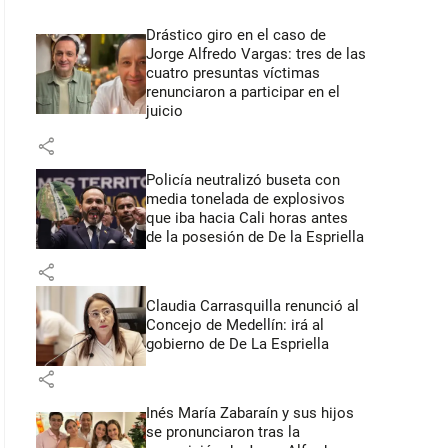
Drástico giro en el caso de
Jorge Alfredo Vargas: tres de las
cuatro presuntas víctimas
renunciaron a participar en el
juicio
share
Policía neutralizó buseta con
media tonelada de explosivos
que iba hacia Cali horas antes
de la posesión de De la Espriella
share
Claudia Carrasquilla renunció al
Concejo de Medellín: irá al
gobierno de De La Espriella
share
Inés María Zabaraín y sus hijos
se pronunciaron tras la