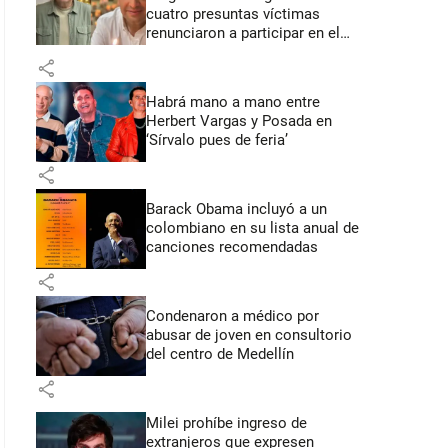
cuatro presuntas víctimas
renunciaron a participar en el
juicio
share
Habrá mano a mano entre
Herbert Vargas y Posada en
‘Sírvalo pues de feria’
share
Barack Obama incluyó a un
colombiano en su lista anual de
canciones recomendadas
share
Condenaron a médico por
abusar de joven en consultorio
del centro de Medellín
share
Milei prohíbe ingreso de
extranjeros que expresen