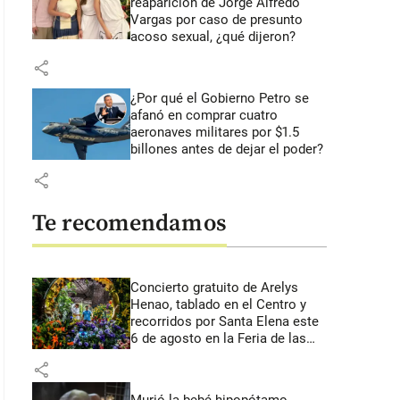
reaparición de Jorge Alfredo
Vargas por caso de presunto
acoso sexual, ¿qué dijeron?
share
¿Por qué el Gobierno Petro se
afanó en comprar cuatro
aeronaves militares por $1.5
billones antes de dejar el poder?
share
Te recomendamos
Concierto gratuito de Arelys
Henao, tablado en el Centro y
recorridos por Santa Elena este
6 de agosto en la Feria de las
Flores
share