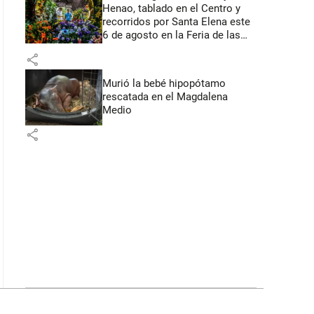
Henao, tablado en el Centro y
recorridos por Santa Elena este
6 de agosto en la Feria de las
Flores
share
Murió la bebé hipopótamo
rescatada en el Magdalena
Medio
share