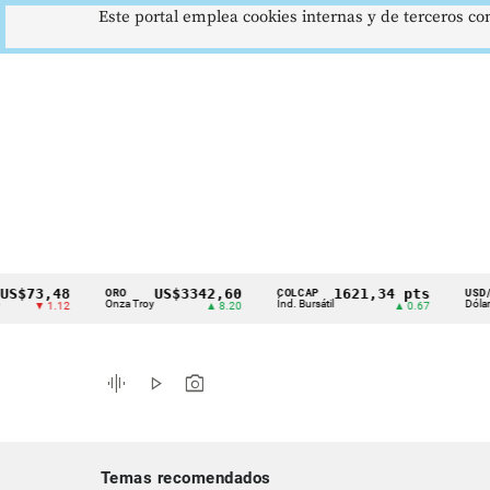
Este portal emplea cookies internas y de terceros con
3,48
US$3342,60
1621,34 pts
$
ORO
COLCAP
USD/COP
Cintillo
Onza Troy
Índ. Bursátil
Dólar Spot
▼ 1.12
▲ 8.20
▲ 0.67
▲
de
indicadores
graphic_eq
play_arrow
photo_camera
económicos
Colombia
Temas recomendados