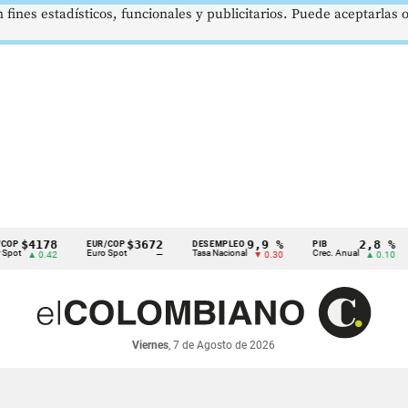
 fines estadísticos, funcionales y publicitarios. Puede aceptarlas
4178
$3672
9,9 %
2,8 %
EUR/COP
DESEMPLEO
PIB
TR
Euro Spot
Tasa Nacional
Crec. Anual
Tas
 0.42
—
▼ 0.30
▲ 0.10
Viernes
, 7 de Agosto de 2026