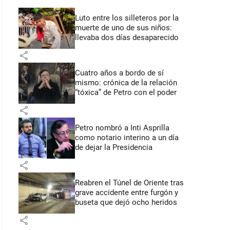
Luto entre los silleteros por la
muerte de uno de sus niños:
llevaba dos días desaparecido
share
Cuatro años a bordo de sí
mismo: crónica de la relación
“tóxica” de Petro con el poder
share
Petro nombró a Inti Asprilla
como notario interino a un día
de dejar la Presidencia
share
Reabren el Túnel de Oriente tras
grave accidente entre furgón y
buseta que dejó ocho heridos
share