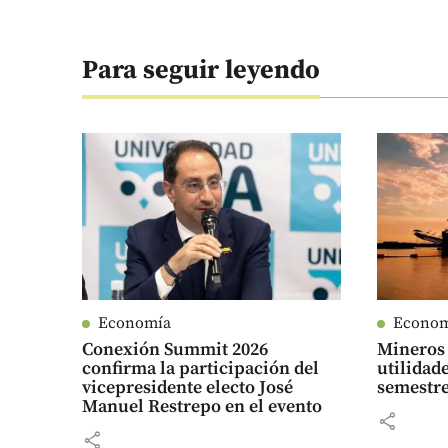
Para seguir leyendo
Economía
Econo
Conexión Summit 2026
Mineros 
confirma la participación del
utilidad
vicepresidente electo José
semestre
Manuel Restrepo en el evento
share
share