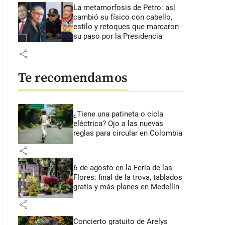
La metamorfosis de Petro: así
cambió su físico con cabello,
estilo y retoques que marcaron
su paso por la Presidencia
share
Te recomendamos
¿Tiene una patineta o cicla
eléctrica? Ojo a las nuevas
reglas para circular en Colombia
share
6 de agosto en la Feria de las
Flores: final de la trova, tablados
gratis y más planes en Medellín
share
Concierto gratuito de Arelys