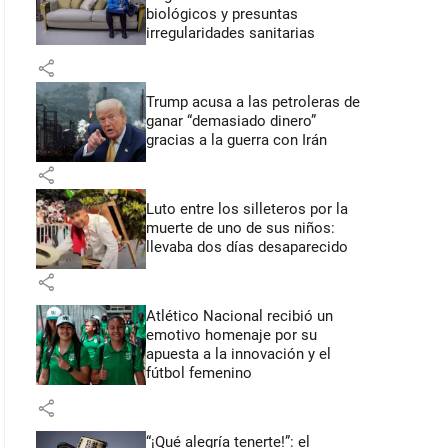
biológicos y presuntas
irregularidades sanitarias
share
Trump acusa a las petroleras de
ganar “demasiado dinero”
gracias a la guerra con Irán
share
Luto entre los silleteros por la
muerte de uno de sus niños:
llevaba dos días desaparecido
share
Atlético Nacional recibió un
emotivo homenaje por su
apuesta a la innovación y el
fútbol femenino
share
“¡Qué alegría tenerte!”: el