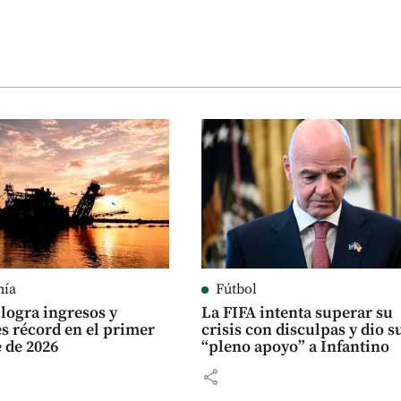
mía
Fútbol
logra ingresos y
La FIFA intenta superar su
es récord en el primer
crisis con disculpas y dio s
 de 2026
“pleno apoyo” a Infantino
share