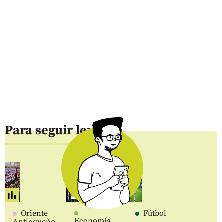
Para seguir leyendo
Oriente
Fútbol
Economía
Antioqueño