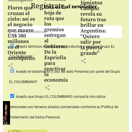
Jáminton
Regístrate
al newsletter
Esta es la
Flores que
Campaz
hoja de
cruzan el
revela su
ruta que
cielo: así es
futuro tras
los
el negocio
brillar en
gremios
que mueve
Argentina:
entregan
US$ 380
“Quiero
al
millones
salir por
Gobierno
en el
la puerta
Acepto
términos y condiciones productos y servicios
Grupo EL
De la
Oriente
grande”
Espriella
COLOMBIANO*
antioqueño
share
para
share
reactivar
Acepto
el tratamiento y uso del dato Personal
por parte del Grupo
la
economía
EL COLOMBIANO*
share
Acepto que Grupo EL COLOMBIANO
comparta mis datos
personales con terceros aliados comerciales
conforme su Política de
Tratamiento del Datos Personal.
Cita