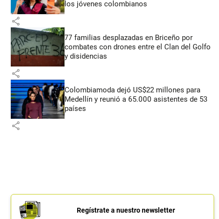
los jóvenes colombianos
share
77 familias desplazadas en Briceño por
combates con drones entre el Clan del Golfo
y disidencias
share
Colombiamoda dejó US$22 millones para
Medellín y reunió a 65.000 asistentes de 53
países
share
Regístrate a nuestro newsletter