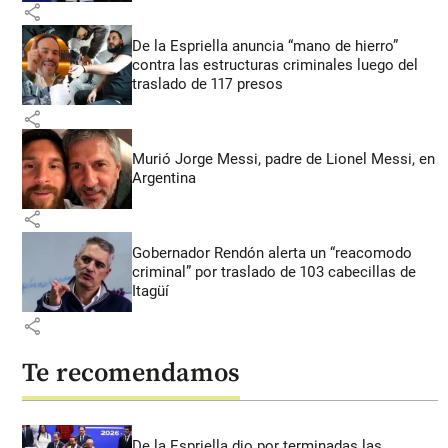
share
De la Espriella anuncia “mano de hierro”
contra las estructuras criminales luego del
traslado de 117 presos
share
Murió Jorge Messi, padre de Lionel Messi, en
Argentina
share
Gobernador Rendón alerta un “reacomodo
criminal” por traslado de 103 cabecillas de
Itagüí
share
Te recomendamos
De la Espriella dio por terminadas las