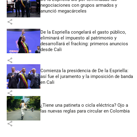
negociaciones con grupos armados y
anunció megacárceles
share
De la Espriella congelará el gasto público,
eliminará el impuesto al patrimonio y
desarrollará el fracking: primeros anuncios
desde Cali
share
Comienza la presidencia de De la Espriella:
así fue el juramento y la imposición de banda
en Cali
share
¿Tiene una patineta o cicla eléctrica? Ojo a
las nuevas reglas para circular en Colombia
share