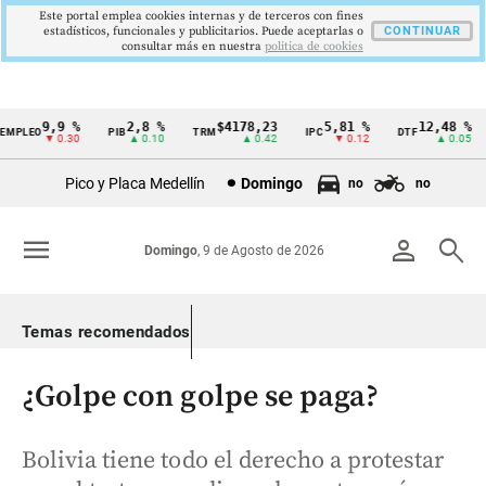
Este portal emplea cookies internas y de terceros con fines
estadísticos, funcionales y publicitarios. Puede aceptarlas o
CONTINUAR
consultar más en nuestra
politica de cookies
9,9 %
2,8 %
$4178,23
5,81 %
12,48 %
PLEO
PIB
TRM
IPC
DTF
Cintillo
▼ 0.30
▲ 0.10
▲ 0.42
▼ 0.12
▲ 0.05
de
Pico y Placa Medellín
Domingo
no
no
indicadores
económicos
menu
person
search
Domingo
, 9 de Agosto de 2026
Colombia
Temas recomendados
¿Golpe con golpe se paga?
Bolivia tiene todo el derecho a protestar