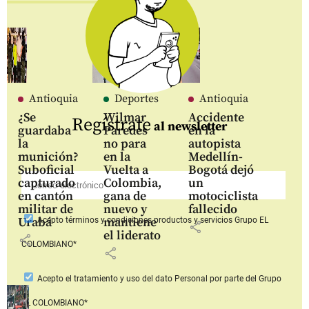
Antioquia
Deportes
Antioquia
¿Se
Wilmar
Accidente
Regístrate
al newsletter
guardaba
Paredes
en la
la
no para
autopista
munición?
en la
Medellín-
Suboficial
Vuelta a
Bogotá dejó
capturado
Colombia,
un
en cantón
gana de
motociclista
militar de
nuevo y
fallecido
Urabá
mantiene
Acepto
términos y condiciones productos y servicios
Grupo EL
share
el liderato
share
COLOMBIANO*
share
Acepto
el tratamiento y uso del dato Personal
por parte del Grupo
EL COLOMBIANO*