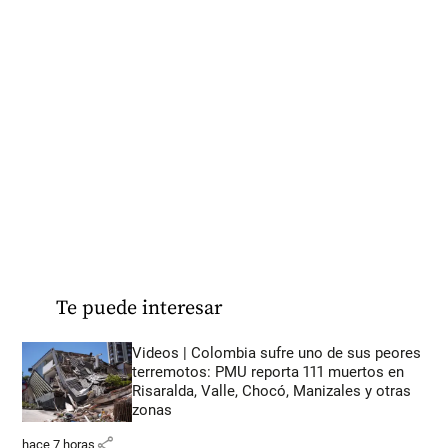
Te puede interesar
Videos | Colombia sufre uno de sus peores
terremotos: PMU reporta 111 muertos en
Risaralda, Valle, Chocó, Manizales y otras
zonas
share
hace 7 horas