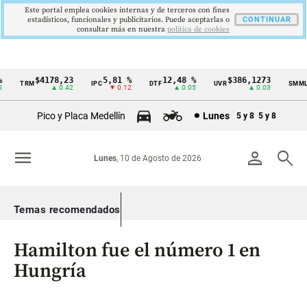
Este portal emplea cookies internas y de terceros con fines
estadísticos, funcionales y publicitarios. Puede aceptarlas o
CONTINUAR
consultar más en nuestra
politica de cookies
$4178,23
5,81 %
12,48 %
$386,1273
TRM
IPC
DTF
UVR
SMMLV
Cintillo
▲ 0.42
▼ 0.12
▲ 0.05
▲ 0.03
de
Pico y Placa Medellín
Lunes
5 y 8
5 y 8
indicadores
económicos
menu
person
search
Lunes
, 10 de Agosto de 2026
Colombia
Temas recomendados
Hamilton fue el número 1 en
Hungría