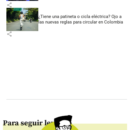
share
¿Tiene una patineta o cicla eléctrica? Ojo a
las nuevas reglas para circular en Colombia
share
Para seguir leyendo