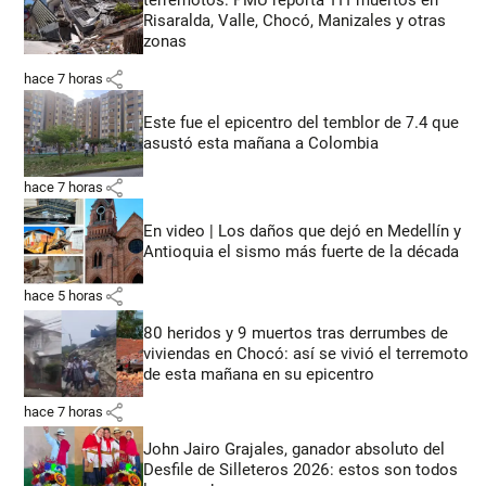
Risaralda, Valle, Chocó, Manizales y otras
zonas
share
hace 7 horas
Este fue el epicentro del temblor de 7.4 que
asustó esta mañana a Colombia
share
hace 7 horas
En video | Los daños que dejó en Medellín y
Antioquia el sismo más fuerte de la década
share
hace 5 horas
80 heridos y 9 muertos tras derrumbes de
viviendas en Chocó: así se vivió el terremoto
de esta mañana en su epicentro
share
hace 7 horas
John Jairo Grajales, ganador absoluto del
Desfile de Silleteros 2026: estos son todos