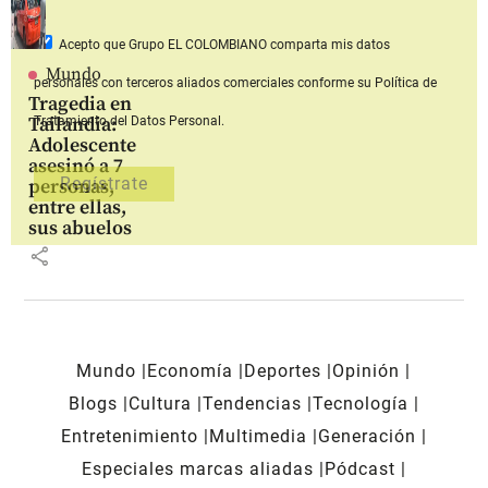
Acepto que Grupo EL COLOMBIANO
comparta mis datos
Mundo
personales con terceros aliados comerciales
conforme su Política de
Tragedia en
Tailandia:
Tratamiento del Datos Personal.
Adolescente
asesinó a 7
personas,
entre ellas,
sus abuelos
share
Mundo
Economía
Deportes
Opinión
Blogs
Cultura
Tendencias
Tecnología
Entretenimiento
Multimedia
Generación
Especiales marcas aliadas
Pódcast