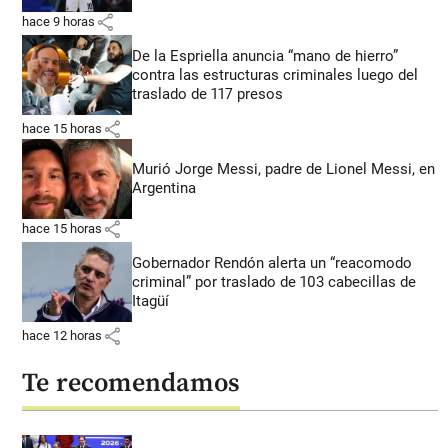
share
hace 9 horas
De la Espriella anuncia “mano de hierro”
contra las estructuras criminales luego del
traslado de 117 presos
share
hace 15 horas
Murió Jorge Messi, padre de Lionel Messi, en
Argentina
share
hace 15 horas
Gobernador Rendón alerta un “reacomodo
criminal” por traslado de 103 cabecillas de
Itagüí
share
hace 12 horas
Te recomendamos