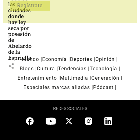
las
ciudades
donde
hay ley
seca por
posesión
de
Abelardo
de la
Espriella
Mundo
Economía
Deportes
Opinión
share
Blogs
Cultura
Tendencias
Tecnología
Entretenimiento
Multimedia
Generación
Especiales marcas aliadas
Pódcast
REDES SOCIALES