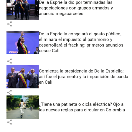
De la Espriella dio por terminadas las
negociaciones con grupos armados y
anunció megacárceles
share
De la Espriella congelará el gasto público,
eliminará el impuesto al patrimonio y
desarrollará el fracking: primeros anuncios
desde Cali
share
Comienza la presidencia de De la Espriella:
así fue el juramento y la imposición de banda
en Cali
share
¿Tiene una patineta o cicla eléctrica? Ojo a
las nuevas reglas para circular en Colombia
share