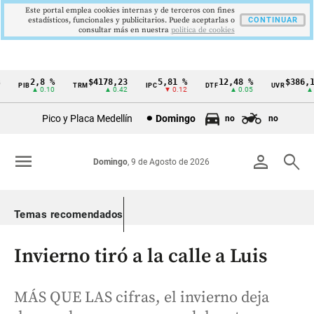
Este portal emplea cookies internas y de terceros con fines
estadísticos, funcionales y publicitarios. Puede aceptarlas o
CONTINUAR
consultar más en nuestra
politica de cookies
2,8 %
$4178,23
5,81 %
12,48 %
$386,127
PIB
TRM
IPC
DTF
UVR
Cintillo
▲ 0.10
▲ 0.42
▼ 0.12
▲ 0.05
▲ 0.
de
Pico y Placa Medellín
Domingo
no
no
indicadores
económicos
menu
person
search
Domingo
, 9 de Agosto de 2026
Colombia
Temas recomendados
Invierno tiró a la calle a Luis
MÁS QUE LAS cifras, el invierno deja