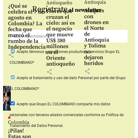
Antioquia
Antioqueño
¿Qué se
Regístrate
al newsletter
Ataques
Flores que
celebra el 7 de
con
cruzan el
agosto en
drones en
cielo: así es
Colombia? La
el Norte
el negocio
fecha que
de
que mueve
marcó el
Antioquia
US$ 380
rumbo de la
y Tolima
millones
Independencia
no
en el
Acepto
términos y condiciones productos y servicios
Grupo EL
share
dejaron
Oriente
heridos
COLOMBIANO*
antioqueño
share
share
Acepto
el tratamiento y uso del dato Personal
por parte del Grupo
EL COLOMBIANO*
Acepto que Grupo EL COLOMBIANO
comparta mis datos
personales con terceros aliados comerciales
conforme su Política de
Colombia
Tratamiento del Datos Personal.
¡Pilas!
Estas son