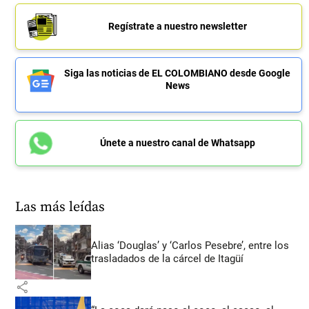
Regístrate a nuestro newsletter
Siga las noticias de EL COLOMBIANO desde Google
News
Únete a nuestro canal de Whatsapp
Las más leídas
Alias ‘Douglas’ y ‘Carlos Pesebre’, entre los
trasladados de la cárcel de Itagüí
share