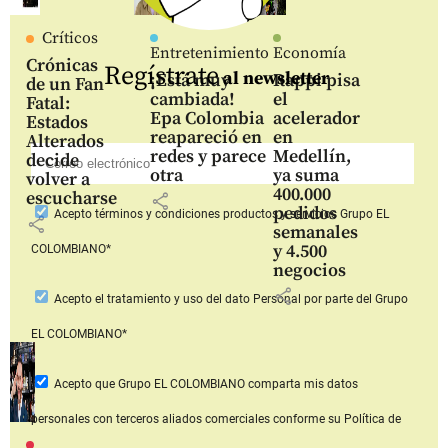
Críticos
Entretenimiento
Economía
Crónicas
Regístrate
al newsletter
¡Está muy
Rappi pisa
de un Fan
cambiada!
el
Fatal:
Epa Colombia
acelerador
Estados
reapareció en
en
Alterados
redes y parece
Medellín,
decide
otra
ya suma
volver a
400.000
escucharse
share
pedidos
Acepto
términos y condiciones productos y servicios
Grupo EL
share
semanales
y 4.500
COLOMBIANO*
negocios
share
Acepto
el tratamiento y uso del dato Personal
por parte del Grupo
EL COLOMBIANO*
Acepto que Grupo EL COLOMBIANO
comparta mis datos
personales con terceros aliados comerciales
conforme su Política de