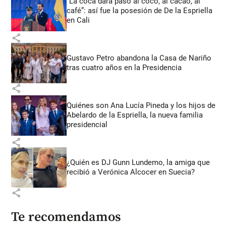
“La coca dará paso al coco, al cacao, al
café”: así fue la posesión de De la Espriella
en Cali
share
Gustavo Petro abandona la Casa de Nariño
tras cuatro años en la Presidencia
share
Quiénes son Ana Lucía Pineda y los hijos de
Abelardo de la Espriella, la nueva familia
presidencial
share
¿Quién es DJ Gunn Lundemo, la amiga que
recibió a Verónica Alcocer en Suecia?
share
Te recomendamos