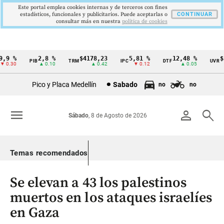
Este portal emplea cookies internas y de terceros con fines
estadísticos, funcionales y publicitarios. Puede aceptarlas o
CONTINUAR
consultar más en nuestra
politica de cookies
9 %
2,8 %
$4178,23
5,81 %
12,48 %
$38
PIB
TRM
IPC
DTF
UVR
Cintillo
0.30
▲ 0.10
▲ 0.42
▼ 0.12
▲ 0.05
de
Pico y Placa Medellín
Sabado
no
no
indicadores
económicos
menu
person
search
Sábado
, 8 de Agosto de 2026
Colombia
Temas recomendados
Se elevan a 43 los palestinos
muertos en los ataques israelíes
en Gaza