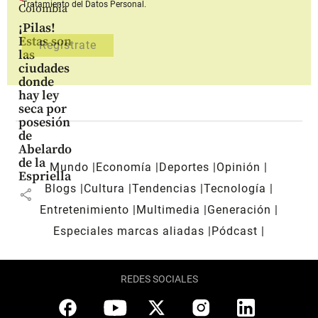
Tratamiento del Datos Personal.
Colombia
¡Pilas!
Estas son
las
ciudades
donde
hay ley
seca por
posesión
de
Abelardo
de la
Mundo
Economía
Deportes
Opinión
Espriella
Blogs
Cultura
Tendencias
Tecnología
share
Entretenimiento
Multimedia
Generación
Especiales marcas aliadas
Pódcast
REDES SOCIALES