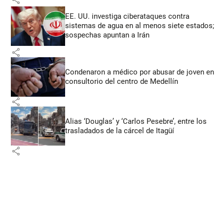
EE. UU. investiga ciberataques contra
sistemas de agua en al menos siete estados;
sospechas apuntan a Irán
share
Condenaron a médico por abusar de joven en
consultorio del centro de Medellín
share
Alias ‘Douglas’ y ‘Carlos Pesebre’, entre los
trasladados de la cárcel de Itagüí
share