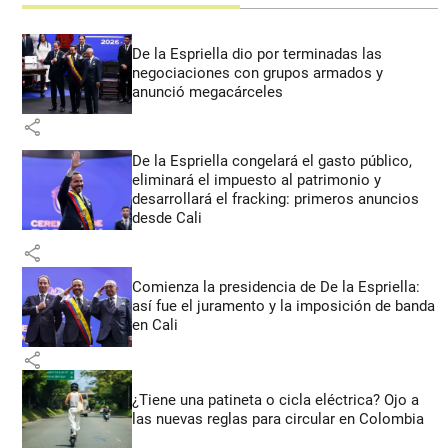
De la Espriella dio por terminadas las
negociaciones con grupos armados y
anunció megacárceles
share
De la Espriella congelará el gasto público,
eliminará el impuesto al patrimonio y
desarrollará el fracking: primeros anuncios
desde Cali
share
Comienza la presidencia de De la Espriella:
así fue el juramento y la imposición de banda
en Cali
share
¿Tiene una patineta o cicla eléctrica? Ojo a
las nuevas reglas para circular en Colombia