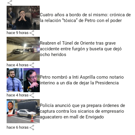
share
Cuatro años a bordo de sí mismo: crónica de
la relación “tóxica” de Petro con el poder
share
hace 9 horas
Reabren el Túnel de Oriente tras grave
accidente entre furgón y buseta que dejó
ocho heridos
share
hace 4 horas
Petro nombró a Inti Asprilla como notario
interino a un día de dejar la Presidencia
share
hace 4 horas
Policía anunció que ya prepara órdenes de
captura contra los sicarios de empresario
aguacatero en mall de Envigado
share
hace 6 horas