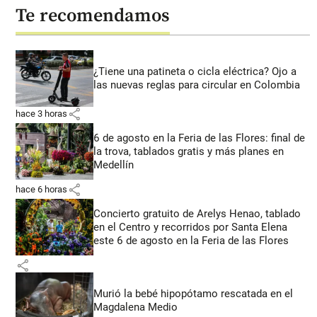
Te recomendamos
¿Tiene una patineta o cicla eléctrica? Ojo a
las nuevas reglas para circular en Colombia
share
hace 3 horas
6 de agosto en la Feria de las Flores: final de
la trova, tablados gratis y más planes en
Medellín
share
hace 6 horas
Concierto gratuito de Arelys Henao, tablado
en el Centro y recorridos por Santa Elena
este 6 de agosto en la Feria de las Flores
share
Murió la bebé hipopótamo rescatada en el
Magdalena Medio