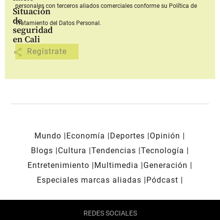
personales con terceros aliados comerciales
conforme su Política de
Situación
de
Tratamiento del Datos Personal.
seguridad
en Cali
share
Mundo
Economía
Deportes
Opinión
Blogs
Cultura
Tendencias
Tecnología
Entretenimiento
Multimedia
Generación
Especiales marcas aliadas
Pódcast
REDES SOCIALES