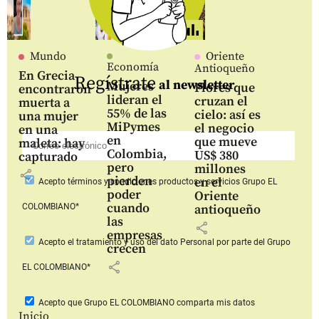
Mundo
Oriente
Economía
Antioqueño
En Grecia
Regístrate
al newsletter
Mujeres
Flores que
encontraron
lideran el
cruzan el
muerta a
55% de las
cielo: así es
una mujer
MiPymes
el negocio
en una
en
que mueve
maleta: hay
Colombia,
US$ 380
capturado
pero
millones
share
pierden
en el
Acepto
términos y condiciones productos y servicios
Grupo EL
poder
Oriente
cuando
COLOMBIANO*
antioqueño
las
share
empresas
Acepto
el tratamiento y uso del dato Personal
por parte del Grupo
crecen
share
EL COLOMBIANO*
Acepto que Grupo EL COLOMBIANO
comparta mis datos
Inicio