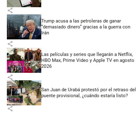
share
Trump acusa a las petroleras de ganar
“demasiado dinero” gracias a la guerra con
Irán
share
Las películas y series que llegarán a Netflix,
HBO Max, Prime Video y Apple TV en agosto
2026
share
San Juan de Urabá protestó por el retraso del
puente provisional, ¿cuándo estaría listo?
share