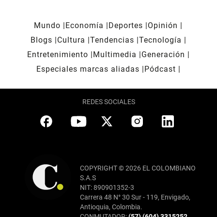
Mundo
Economía
Deportes
Opinión
Blogs
Cultura
Tendencias
Tecnología
Entretenimiento
Multimedia
Generación
Especiales marcas aliadas
Pódcast
REDES SOCIALES
COPYRIGHT © 2026 EL COLOMBIANO
S.A.S
NIT: 890901352-3
Carrera 48 N° 30 Sur - 119, Envigado,
Antioquia, Colombia.
CONMUTADOR:
(57) (604) 3315252