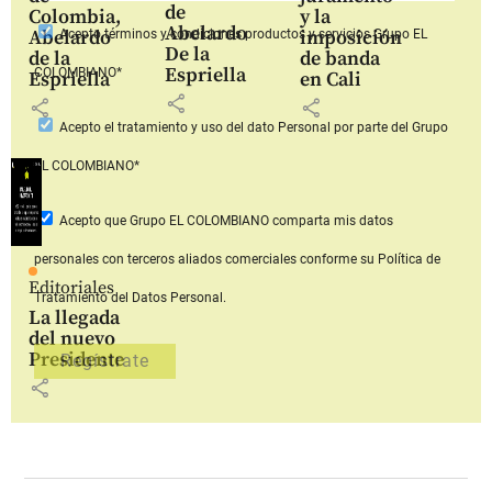
de
Colombia,
y la
Abelardo
Abelardo
imposición
Acepto
términos y condiciones productos y servicios
Grupo EL
De la
de la
de banda
Espriella
COLOMBIANO*
Espriella
en Cali
share
share
share
Acepto
el tratamiento y uso del dato Personal
por parte del Grupo
EL COLOMBIANO*
Acepto que Grupo EL COLOMBIANO
comparta mis datos
personales con terceros aliados comerciales
conforme su Política de
Editoriales
Tratamiento del Datos Personal.
La llegada
del nuevo
Presidente
share