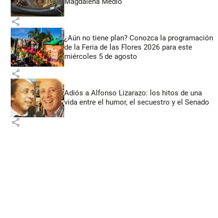
Magdalena Medio
share
¿Aún no tiene plan? Conozca la programación
de la Feria de las Flores 2026 para este
miércoles 5 de agosto
share
Adiós a Alfonso Lizarazo: los hitos de una
vida entre el humor, el secuestro y el Senado
share