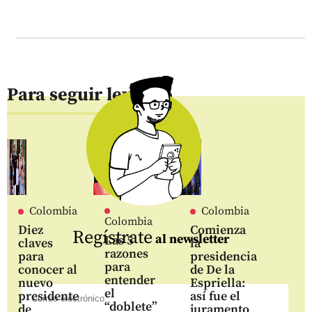
Para seguir leyendo
Colombia
Colombia
Colombia
Diez
Comienza
Regístrate
al newsletter
Las 5
claves
la
razones
para
presidencia
para
conocer al
de De la
entender
nuevo
Espriella:
el
presidente
así fue el
“doblete”
de
juramento