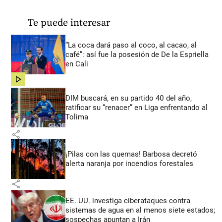
Te puede interesar
“La coca dará paso al coco, al cacao, al
café”: así fue la posesión de De la Espriella
en Cali
share
DIM buscará, en su partido 40 del año,
ratificar su “renacer” en Liga enfrentando al
Tolima
share
¡Pilas con las quemas! Barbosa decretó
alerta naranja por incendios forestales
share
EE. UU. investiga ciberataques contra
sistemas de agua en al menos siete estados;
sospechas apuntan a Irán