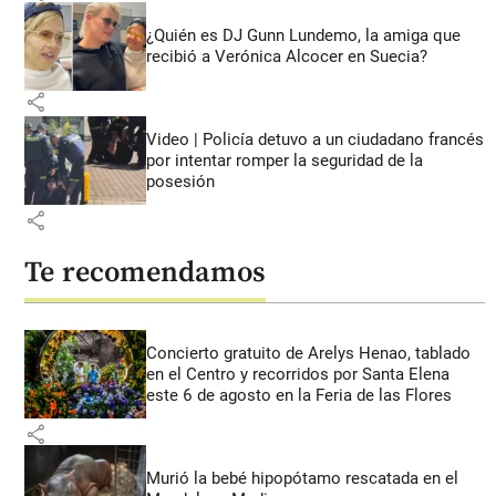
¿Quién es DJ Gunn Lundemo, la amiga que
recibió a Verónica Alcocer en Suecia?
share
Video | Policía detuvo a un ciudadano francés
por intentar romper la seguridad de la
posesión
share
Te recomendamos
Concierto gratuito de Arelys Henao, tablado
en el Centro y recorridos por Santa Elena
este 6 de agosto en la Feria de las Flores
share
Murió la bebé hipopótamo rescatada en el