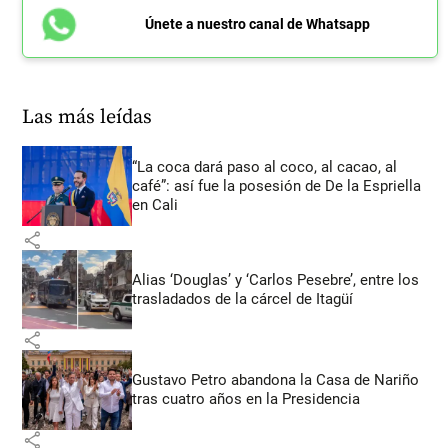
Únete a nuestro canal de Whatsapp
Las más leídas
“La coca dará paso al coco, al cacao, al
café”: así fue la posesión de De la Espriella
en Cali
share
Alias ‘Douglas’ y ‘Carlos Pesebre’, entre los
trasladados de la cárcel de Itagüí
share
Gustavo Petro abandona la Casa de Nariño
tras cuatro años en la Presidencia
share