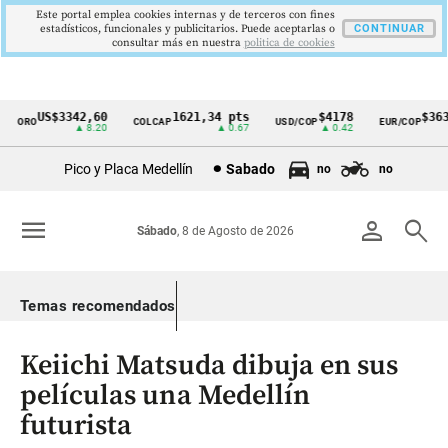
Este portal emplea cookies internas y de terceros con fines
estadísticos, funcionales y publicitarios. Puede aceptarlas o
CONTINUAR
consultar más en nuestra
politica de cookies
US$3342,60
1621,34 pts
$4178
$3639
ORO
COLCAP
USD/COP
EUR/COP
Cintillo
▲ 8.20
▲ 0.67
▲ 0.42
—
de
Pico y Placa Medellín
Sabado
no
no
indicadores
económicos
menu
person
search
Sábado
, 8 de Agosto de 2026
Colombia
Temas recomendados
Keiichi Matsuda dibuja en sus
películas una Medellín
futurista