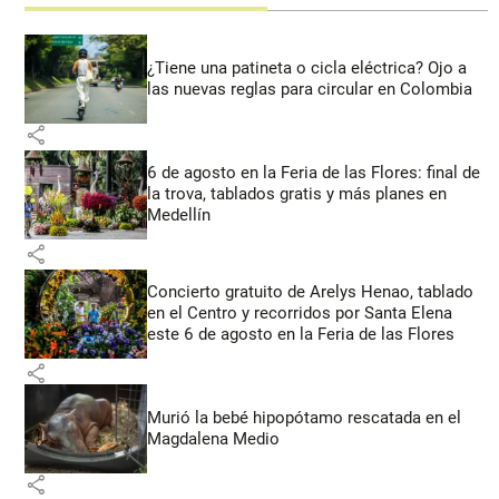
¿Tiene una patineta o cicla eléctrica? Ojo a
las nuevas reglas para circular en Colombia
share
6 de agosto en la Feria de las Flores: final de
la trova, tablados gratis y más planes en
Medellín
share
Concierto gratuito de Arelys Henao, tablado
en el Centro y recorridos por Santa Elena
este 6 de agosto en la Feria de las Flores
share
Murió la bebé hipopótamo rescatada en el
Magdalena Medio
share