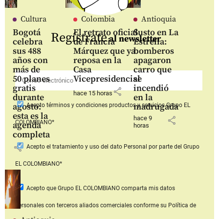
Cultura
Colombia
Antioquia
Bogotá
El retrato oficial
Susto en La
Regístrate
al newsletter
celebra
de Francia
Estrella:
sus 488
Márquez que ya
bomberos
años con
reposa en la
apagaron
más de
Casa
carro que
50 planes
Vicepresidencial
se
gratis
incendió
share
hace 15 horas
durante
en la
agosto:
madrugada
Acepto
términos y condiciones productos y servicios
Grupo EL
esta es la
hace 9
share
COLOMBIANO*
agenda
horas
completa
share
Acepto
el tratamiento y uso del dato Personal
por parte del Grupo
EL COLOMBIANO*
Acepto que Grupo EL COLOMBIANO
comparta mis datos
personales con terceros aliados comerciales
conforme su Política de