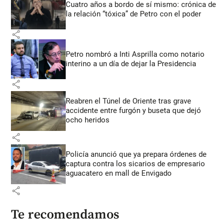
Cuatro años a bordo de sí mismo: crónica de
la relación “tóxica” de Petro con el poder
share
Petro nombró a Inti Asprilla como notario
interino a un día de dejar la Presidencia
share
Reabren el Túnel de Oriente tras grave
accidente entre furgón y buseta que dejó
ocho heridos
share
Policía anunció que ya prepara órdenes de
captura contra los sicarios de empresario
aguacatero en mall de Envigado
share
Te recomendamos