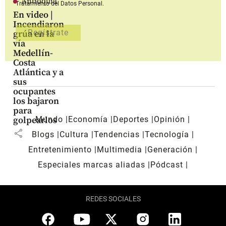
Antioquia
Tratamiento del Datos Personal.
En video |
Incendiaron
grúa en la
vía
Medellín-
Costa
Atlántica y a
sus
ocupantes
los bajaron
para
Mundo
Economía
Deportes
Opinión
golpearlos
share
Blogs
Cultura
Tendencias
Tecnología
Entretenimiento
Multimedia
Generación
Especiales marcas aliadas
Pódcast
REDES SOCIALES