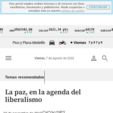
Este portal emplea cookies internas y de terceros con fines
estadísticos, funcionales y publicitarios. Puede aceptarlas o
CONTINUAR
consultar más en nuestra
politica de cookies
US$3342,60
1621,34 pts
$4178
$3
ORO
COLCAP
USD/COP
EUR/COP
Cintillo
▲ 8.20
▲ 0.67
▲ 0.42
de
Pico y Placa Medellín
Viernes
7 y 9
7 y 9
indicadores
económicos
menu
person
search
Viernes
, 7 de Agosto de 2026
Colombia
Temas recomendados
La paz, en la agenda del
liberalismo