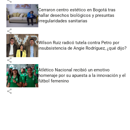
share
Cerraron centro estético en Bogotá tras
hallar desechos biológicos y presuntas
irregularidades sanitarias
share
Wilson Ruiz radicó tutela contra Petro por
insubsistencia de Angie Rodríguez, ¿qué dijo?
share
Atlético Nacional recibió un emotivo
homenaje por su apuesta a la innovación y el
fútbol femenino
share