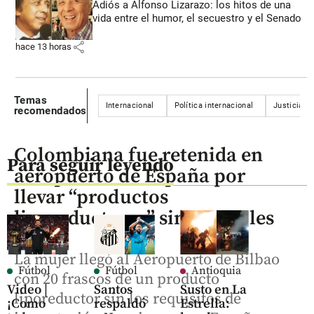
Adiós a Alfonso Lizarazo: los hitos de una
vida entre el humor, el secuestro y el Senado
share
hace 13 horas
Temas
Internacional
Política internacional
Justicia
recomendados
Colombiana fue retenida en
Para seguir leyendo
aeropuerto de España por
llevar “productos
liporeductores” sin controles
La mujer llegó al Aeropuerto de Bilbao
Fútbol
Fútbol
Antioquia
con 20 frascos de un producto
Video |
Santos
Susto en La
liporeductor sin los requisitos de
¡Como
respaldó
Estrella: