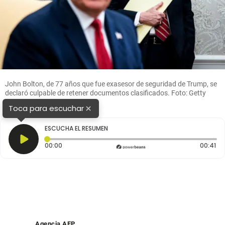
John Bolton, de 77 años que fue exasesor de seguridad de Trump, se
declaró culpable de retener documentos clasificados. Foto: Getty
Images
×
Toca para escuchar
ESCUCHA EL RESUMEN
Tiempo transcurrido: 0 segundos
Du
00:00
00:41
Agencia AFP