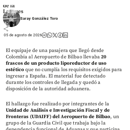
de la
Leagues
Cup
Saray González Toro
share
05 de agosto de 2026
El equipaje de una pasajera que llegó desde
Colombia al Aeropuerto de Bilbao llevaba
20
frascos de un producto liporeductor de uso
estético
que no cumplía los requisitos exigidos para
ingresar a España. El material fue detectado
durante los controles de llegada y quedó a
disposición de la autoridad aduanera.
El hallazgo fue realizado por integrantes de la
Unidad de Análisis e Investigación Fiscal y de
Fronteras (UDAIFF) del Aeropuerto de Bilbao
, un
grupo de la Guardia Civil que trabaja bajo la
dependencia funcional de Aduanas y que participa