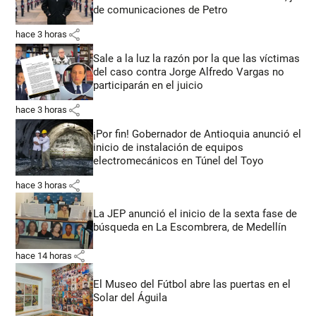
de comunicaciones de Petro
share
hace 3 horas
Sale a la luz la razón por la que las víctimas
del caso contra Jorge Alfredo Vargas no
participarán en el juicio
share
hace 3 horas
¡Por fin! Gobernador de Antioquia anunció el
inicio de instalación de equipos
electromecánicos en Túnel del Toyo
share
hace 3 horas
La JEP anunció el inicio de la sexta fase de
búsqueda en La Escombrera, de Medellín
share
hace 14 horas
El Museo del Fútbol abre las puertas en el
Solar del Águila