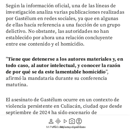
Según la información oficial, una de las líneas de
investigación analiza varias publicaciones realizadas
por Gastélum en redes sociales, ya que en algunas
de ellas hacía referencia a una facción de un grupo
delictivo. No obstante, las autoridades no han
establecido por ahora una relación concluyente
entre ese contenido y el homicidio.
”
Tiene que detenerse a los autores materiales y, en
todo caso, al autor intelectual, y conocer la razón
de por qué se da este lamentable homicidio
”,
afirmó la mandataria durante su conferencia
matutina.
El asesinato de Gastélum ocurre en un contexto de
violencia persistente en Culiacán, ciudad que desde
septiembre de 2024 ha sido escenario de
enfrentamientos entre las facciones Los Mayos y Los
person
graphic_eq
play_arrow
photo_camera
account_circle
Chapitos, ambas pertenecientes al Cartel de
Mi Perfil
Pódcast
Reportajes gráficos
Videos
Suscríbete