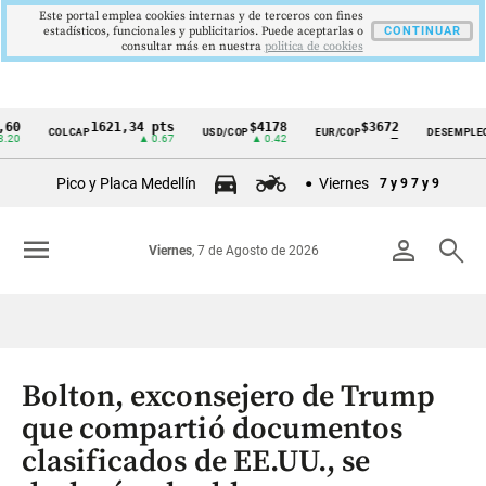
Este portal emplea cookies internas y de terceros con fines
estadísticos, funcionales y publicitarios. Puede aceptarlas o
CONTINUAR
consultar más en nuestra
politica de cookies
1621,34 pts
$4178
$3672
9,9
COLCAP
USD/COP
EUR/COP
DESEMPLEO
Cintillo
▲ 0.67
▲ 0.42
—
▼ 0.
de
Pico y Placa Medellín
Viernes
7 y 9
7 y 9
indicadores
económicos
menu
person
search
Viernes
, 7 de Agosto de 2026
Colombia
Bolton, exconsejero de Trump
que compartió documentos
clasificados de EE.UU., se