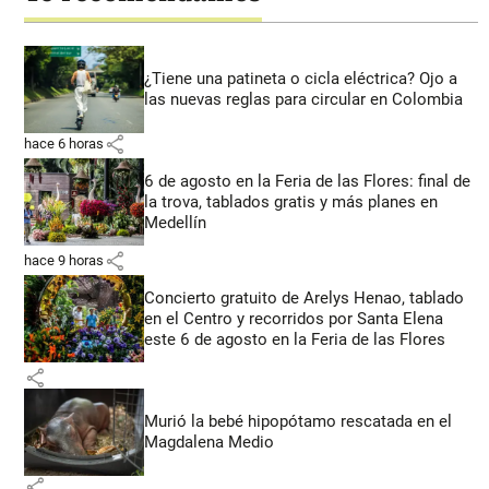
¿Tiene una patineta o cicla eléctrica? Ojo a
las nuevas reglas para circular en Colombia
share
hace 6 horas
6 de agosto en la Feria de las Flores: final de
la trova, tablados gratis y más planes en
Medellín
share
hace 9 horas
Concierto gratuito de Arelys Henao, tablado
en el Centro y recorridos por Santa Elena
este 6 de agosto en la Feria de las Flores
share
Murió la bebé hipopótamo rescatada en el
Magdalena Medio
share