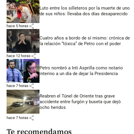
Luto entre los silleteros por la muerte de uno
de sus niños: llevaba dos días desaparecido
share
hace 5 horas
Cuatro años a bordo de sí mismo: crónica de
la relación “tóxica” de Petro con el poder
share
hace 12 horas
Petro nombró a Inti Asprilla como notario
interino a un día de dejar la Presidencia
share
hace 7 horas
Reabren el Túnel de Oriente tras grave
accidente entre furgón y buseta que dejó
ocho heridos
share
hace 7 horas
Te recomendamos