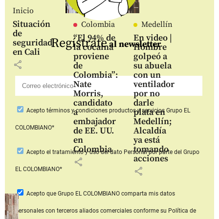
Inicio
Situación
Colombia
Medellín
de
“El 94% de
En video |
Regístrate
seguridad
al newsletter
la cocaína
Hombre
en Cali
proviene
golpeó a
share
de
su abuela
Colombia”:
con un
Nate
ventilador
Morris,
por no
candidato
darle
a
plata en
Acepto
términos y condiciones productos y servicios
Grupo EL
embajador
Medellín;
COLOMBIANO*
de EE. UU.
Alcaldía
en
ya está
Colombia
tomando
Acepto
el tratamiento y uso del dato Personal
por parte del Grupo
acciones
share
share
EL COLOMBIANO*
Acepto que Grupo EL COLOMBIANO
comparta mis datos
personales con terceros aliados comerciales
conforme su Política de