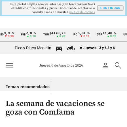
Este portal emplea cookies internas y de terceros con fines
estadísticos, funcionales y publicitarios. Puede aceptarlas o
CONTINUAR
consultar más en nuestra
politica de cookies
9,9 %
2,8 %
$4178,23
5,81 %
12,48 %
O
PIB
TRM
IPC
DTF
UVR
Cintillo
▼ 0.30
▲ 0.10
▲ 0.42
▼ 0.12
▲ 0.05
de
Pico y Placa Medellín
Jueves
3 y 6
3 y 6
indicadores
económicos
menu
person
search
Jueves
, 6 de Agosto de 2026
Colombia
Temas recomendados
La semana de vacaciones se
goza con Comfama