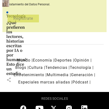
Tratamiento del Datos Personal.
Tecnología
¿Qué
prefieren
los
lectores,
historias
escritas
por IA o
por
humanos?
Mundo
Economía
Deportes
Opinión
Esto dice
Blogs
Cultura
Tendencias
Tecnología
un
estudio
Entretenimiento
Multimedia
Generación
share
Especiales marcas aliadas
Pódcast
REDES SOCIALES